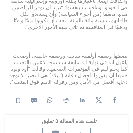
وأضافت أيضًا، باعتبارها بطلة أوروبية وإسرائيلية سابقة
في الجودو، وتنافست بنفسها: "نريد أن نوفر للرياضيين
ملعبا معقما (من أجواء السياسة) وأن يستعدوا بكل
طاقاتهم، بنسبة مائة بالمائة، يجب أن يكونوا بدنيًا وفنيًا
وذهنيًا في المنافسة ثم تأتي بقية الأمور الأخرى".
بصفتها وصيفة أولمبية سابقة ووصيفة عالمية، أوضحت
ياعيل أنه في نهاية المسابقة سيسمح للاعبين بالتحدث
كما يحلو لهم في المؤتمرات الصحفية. وقالت "أود ونود
جميعا أن يفوزوا. أفضل دعاية (للبلاد) هي النصر. لا توجد
دعاية أفضل من الأمل ومن رفرفة العلم فوق المنصة".
تلقت هذه المقالة 0 تعليق