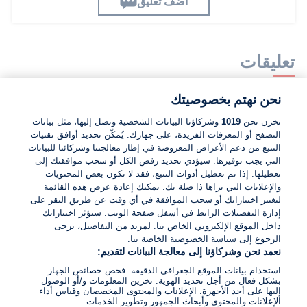
اضف تعليق
تعليقات
نحن نهتم بخصوصيتك
لا توجد تعليقات مكتوبة حتى الآن. كن الأول!
نخزن نحن
1019
وشركاؤنا البيانات الشخصية ونصل إليها، مثل بيانات
التصفح أو المعرفات الفريدة، على جهازك. يُمكّن تحديد أوافق تقنيات
اكتب تعليقًا جديدًا ...
التتبع من دعم الأغراض المعروضة في إطار معالجتنا وشركائنا للبيانات
التي يجب توفيرها. سيؤدي تحديد رفض الكل أو سحب موافقتك إلى
تعطيلها. إذا تم تعطيل أدوات التتبع، فقد لا تكون بعض المحتويات
والإعلانات التي تراها ذا صلة بك. يمكنك إعادة عرض هذه القائمة
لتغيير اختياراتك أو سحب الموافقة في أي وقت عن طريق النقر على
إدارة التفضيلات الرابط في أسفل صفحة الويب. ستؤثر اختياراتك
داخل الموقع الإلكتروني الخاص بنا. لمزيد من التفاصيل، يرجى
الرجوع إلى سياسة الخصوصية الخاصة بنا.
نعمد نحن وشركاؤنا إلى معالجة البيانات لتقديم:
استخدام بيانات الموقع الجغرافي الدقيقة. فحص خصائص الجهاز
بشكل فعال من أجل تحديد الهوية. تخزين المعلومات و/أو الوصول
إليها على أحد الأجهزة. الإعلانات والمحتوى المخصصان وقياس أداء
الإعلانات والمحتوى وأبحاث الجمهور وتطوير الخدمات.