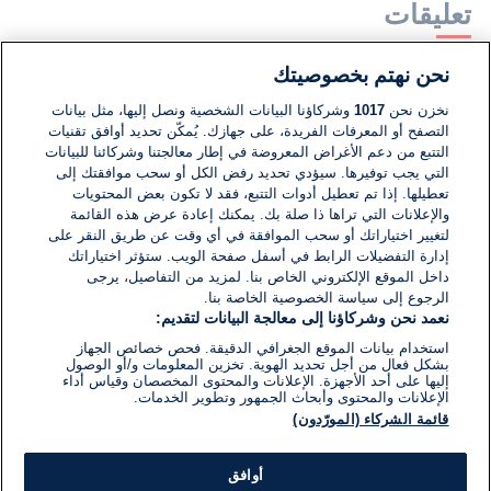
تعليقات
نحن نهتم بخصوصيتك
لا توجد تعليقات مكتوبة حتى الآن. كن الأول!
نخزن نحن
1017
وشركاؤنا البيانات الشخصية ونصل إليها، مثل بيانات
التصفح أو المعرفات الفريدة، على جهازك. يُمكّن تحديد أوافق تقنيات
اكتب تعليقًا جديدًا ...
التتبع من دعم الأغراض المعروضة في إطار معالجتنا وشركائنا للبيانات
التي يجب توفيرها. سيؤدي تحديد رفض الكل أو سحب موافقتك إلى
تعطيلها. إذا تم تعطيل أدوات التتبع، فقد لا تكون بعض المحتويات
والإعلانات التي تراها ذا صلة بك. يمكنك إعادة عرض هذه القائمة
لتغيير اختياراتك أو سحب الموافقة في أي وقت عن طريق النقر على
إدارة التفضيلات الرابط في أسفل صفحة الويب. ستؤثر اختياراتك
داخل الموقع الإلكتروني الخاص بنا. لمزيد من التفاصيل، يرجى
الرجوع إلى سياسة الخصوصية الخاصة بنا.
نعمد نحن وشركاؤنا إلى معالجة البيانات لتقديم:
استخدام بيانات الموقع الجغرافي الدقيقة. فحص خصائص الجهاز
بشكل فعال من أجل تحديد الهوية. تخزين المعلومات و/أو الوصول
إليها على أحد الأجهزة. الإعلانات والمحتوى المخصصان وقياس أداء
الإعلانات والمحتوى وأبحاث الجمهور وتطوير الخدمات.
قائمة الشركاء (المورّدون)
أوافق