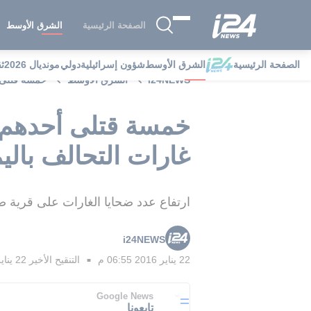
الصفحة الرئيسية
الشرق الأوسط
الصفحة الرئيسية
الشرق الأوسط
شؤون إسرائيلية
دولي
مونديال 2026
ث
i24NEWS
الشرق الأوسط
خمسة قتلى أ
خمسة قتلى أحدهم س
غارات التحالف بالي
ارتفاع عدد ضحايا الغارات على قرية ضحيان الى 26 قتيلا بينهم مسعفون ومصور لقناة الم
i24NEWS
22 يناير 2016 06:55 م
التنقيح الأخير
22 يناير 2016 07:09 م
■
Google News
تابعونا