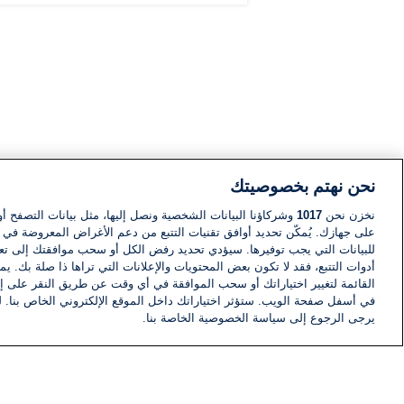
نحن نهتم بخصوصيتك
نخزن نحن
1017
وشركاؤنا البيانات الشخصية ونصل إليها، مثل بيانات التصفح أو
على جهازك. يُمكّن تحديد أوافق تقنيات التتبع من دعم الأغراض المعروضة في إط
للبيانات التي يجب توفيرها. سيؤدي تحديد رفض الكل أو سحب موافقتك إلى تعط
أدوات التتبع، فقد لا تكون بعض المحتويات والإعلانات التي تراها ذا صلة بك. 
القائمة لتغيير اختياراتك أو سحب الموافقة في أي وقت عن طريق النقر على إد
في أسفل صفحة الويب. ستؤثر اختياراتك داخل الموقع الإلكتروني الخاص بنا. ل
يرجى الرجوع إلى سياسة الخصوصية الخاصة بنا.
أخبار
أخبار هامة