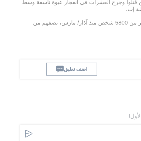
ادر إعلامية إن 4 مواطنين قتلوا وجرح العشرات في انفجار عبوة ناسفة وسط
ة إب.
وقد أسفرت حرب اليمن عن مقتل أكثر من 5800 شخص منذ آذار/ مارس، نصفهم من
اضف تعليق
لأول!