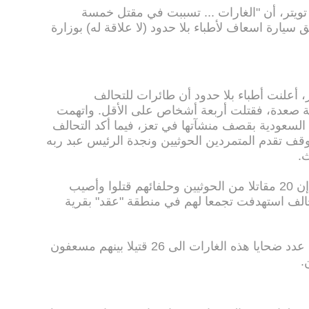
تويتر، أن "الغارات ... تسببت في مقتل خمسة
. وقتل سائق سيارة اسعاف لأطباء بلا حدود (لا علاقة له) بوزارة
 أعلنت أطباء بلا حدود أن طائرات للتحالف
 صعدة، فقتلت أربعة أشخاص على الأقل. واتهمت
ة السعودية بقصف منشآتها في تعز، فيما أكد التحالف
ي تشكل أواخر آذار/ مارس 2015 لوقف تقدم المتمردين الحوثيين ونجدة الرئيس عبد ربه
ث.
وعلى صعيد متصل قالت مصادر يمنية إن 20 مقاتلا من الحوثيين وحلفائهم قتلوا وأصيب
الف استهدفت تجمعا لهم في منطقة "عقد" بقرية
وتحدثت لاحقا مصادر أخرى عن ارتفاع عدد ضحايا هذه الغارات الى 26 قتيلا بينهم مسعفون
.