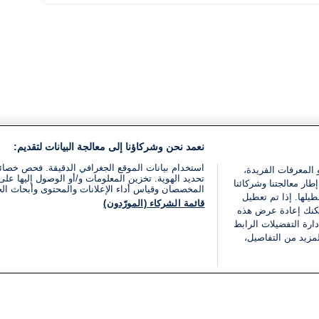
نعمد نحن وشركاؤنا إلى معالجة البيانات لتقديم:
استخدام بيانات الموقع الجغرافي الدقيقة. فحص خصا
 المعرفات الفريدة،
تحديد الهوية. تخزين المعلومات و/أو الوصول إليها على 
ار معالجتنا وشركائنا
المخصصان وقياس أداء الإعلانات والمحتوى وأبحاث ال
يلها. إذا تم تعطيل
قائمة الشركاء (المورّدون)
يمكنك إعادة عرض هذه
ارة التفضيلات الرابط
مزيد من التفاصيل،
مجانا