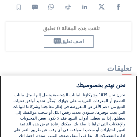
تلقت هذه المقالة 0 تعليق
اضف تعليق
تعليقات
نحن نهتم بخصوصيتك
لا توجد تعليقات مكتوبة حتى الآن. كن الأول!
نخزن نحن
1019
وشركاؤنا البيانات الشخصية ونصل إليها، مثل بيانات
التصفح أو المعرفات الفريدة، على جهازك. يُمكّن تحديد أوافق تقنيات
اكتب تعليقًا جديدًا ...
التتبع من دعم الأغراض المعروضة في إطار معالجتنا وشركائنا للبيانات
التي يجب توفيرها. سيؤدي تحديد رفض الكل أو سحب موافقتك إلى
تعطيلها. إذا تم تعطيل أدوات التتبع، فقد لا تكون بعض المحتويات
والإعلانات التي تراها ذا صلة بك. يمكنك إعادة عرض هذه القائمة
لتغيير اختياراتك أو سحب الموافقة في أي وقت عن طريق النقر على
إدارة التفضيلات الرابط في أسفل صفحة الويب. ستؤثر اختياراتك