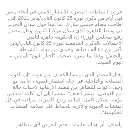
عززت السلطات المصرية الانتشار الأمني في أنحاء مصر
قبل أيام من ذكرى ثورة 25 كانون الثاني/يناير 2011 التي
اطاحت بنظام حسني مبارك. بما فيها حول ميدان التحرير
في وسط القاهرة الذي شكل مركزا للثورة. وقال مصدر
رفيع بمجلس الوزراء إن الحكومة جاهزة لتأمين
الاحتفالات بالذكري الخامسة لثورة 25 كانون الثاني/يناير
بأكثر من 60 ألف ضابط وجندي من قوات الشرطة
والجيش. وفقا لما نشرته صحيفة "أخبار اليوم" المصرية،
اليوم السبت.
وقال المصدر الذي لم يشأ الكشف عن هويته "إن القوات
المسلحة والداخلية في حالة استنفار قصوى، خاصة مع
وجود دعوات للتظاهر من تنظيم الإرهابية لإحداث حالة
من الفوضى، ونشر العنف". مشيرا إلى أن "كافة الميادين
مؤمنة بشكل كامل، كما تم وضع كاميرات مراقبة في كل
المنشآت الحيوية والأثرية للحفاظ علي سلامة المنشآت
الحكومية".
وأضاف "أن هناك تعليمات بعدم التعرض لأي متظاهر