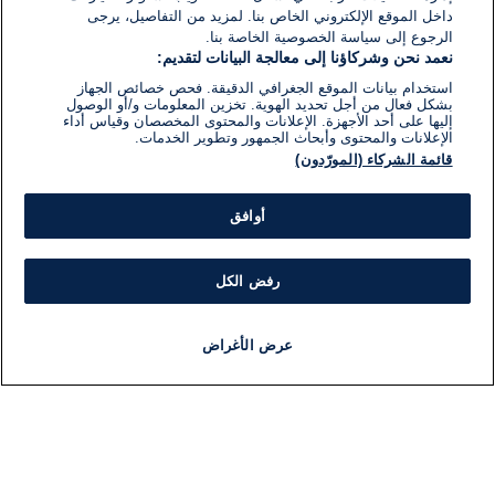
داخل الموقع الإلكتروني الخاص بنا. لمزيد من التفاصيل، يرجى
الرجوع إلى سياسة الخصوصية الخاصة بنا.
نعمد نحن وشركاؤنا إلى معالجة البيانات لتقديم:
استخدام بيانات الموقع الجغرافي الدقيقة. فحص خصائص الجهاز
بشكل فعال من أجل تحديد الهوية. تخزين المعلومات و/أو الوصول
إليها على أحد الأجهزة. الإعلانات والمحتوى المخصصان وقياس أداء
الإعلانات والمحتوى وأبحاث الجمهور وتطوير الخدمات.
قائمة الشركاء (المورّدون)
أوافق
رفض الكل
عرض الأغراض
أخبار
أخبار هامة
مجانا
مذياع
برنامج
معلومات
فئ
اللجنة التنفيذية i24NEWS
ملخ