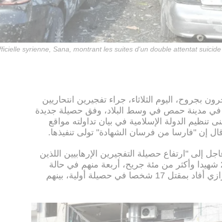
icielle syrienne, Sana, montrant les suites d'un double attentat suicid
خرون بجروح، اليوم الثلاثاء، جراء تفجيرين انتحاريين
في مدينة حمص في وسط البلاد، وفق حصيلة جديدة
 تنظيم الدولة الإسلامية في بيان تداولته مواقع
قال إن "فارسا من فرسان الشهادة" تولى تنفيذها.
 إلى "ارتفاع حصيلة التفجيرين الإرهابيين اللذين
استهدفا حي الزهراء في حمص إلى 22 شهيدا وأكثر من مئة جريح، أربعة منهم في حالة
خطرة". وكان محافظ حمص طلال البرازي أفاد بمقتل 17 شخصا في حصيلة أولية، بينهم