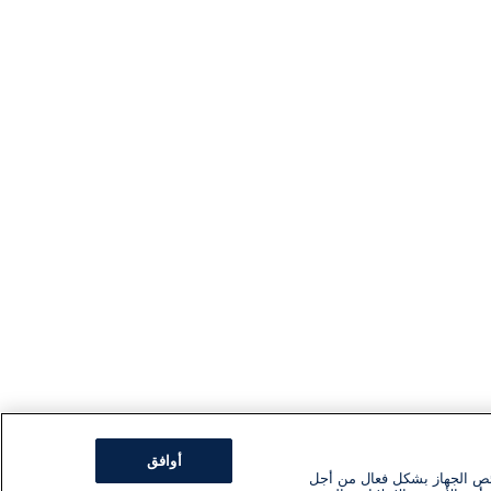
أوافق
ئص الجهاز بشكل فعال من أجل