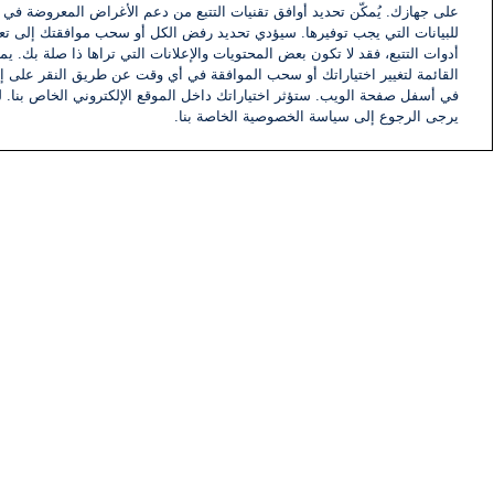
على جهازك. يُمكّن تحديد أوافق تقنيات التتبع من دعم الأغراض المعروضة في إط
للبيانات التي يجب توفيرها. سيؤدي تحديد رفض الكل أو سحب موافقتك إلى تعط
أدوات التتبع، فقد لا تكون بعض المحتويات والإعلانات التي تراها ذا صلة بك. 
القائمة لتغيير اختياراتك أو سحب الموافقة في أي وقت عن طريق النقر على إد
في أسفل صفحة الويب. ستؤثر اختياراتك داخل الموقع الإلكتروني الخاص بنا. ل
يرجى الرجوع إلى سياسة الخصوصية الخاصة بنا.
أخبار
أخبار هامة
معلومات
اللجنة التنفيذية i24NEWS
برنامج i24NEWS
الاذاعة الحية
حياة مهنية
اتصال
خريطة الموقع