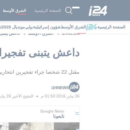
الصفحة الرئيسية
الشرق الأوسط
الصفحة الرئيسية
الشرق الأوسط
شؤون إسرائيلية
دولي
مونديال 2026
ث
i24NEWS
الشرق الأوسط
داعش يتبنى تف
داعش يتبنى تفجيرات ح
مقتل 22 شخصا جراء تفجيرين انتحاريين استهدفا نقطة تفتيش للجيش السوري في مدينة حمص، وداعش يتبنى
i24NEWS
26 يناير 2016 01:50 م
التنقيح الأخير
26 يناير 2016 02:21 م
■
Google News
تابعونا