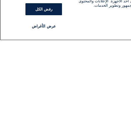
أحد الأجهزة. الإعلانات والمحتوى
جمهور وتطوير الخدمات.
رفض الكل
عرض الأغراض
مذياع
برنامج
تابعنا
اشترك في النشرة الإخبارية