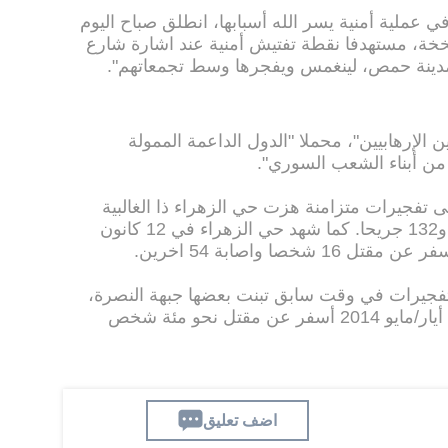
في عملية أمنية يسر الله أسبابها، انطلق صباح اليوم
ة، مستهدفا نقطة تفتيش أمنية عند اشارة شارع
دينة حمص، لينغمس ويفجرها وسط تجمعاتهم".
الإرهابيين"، محملا "الدول الداعمة الممولة
 من أبناء الشعب السوري".
ى تفجيرات متزامنة هزت حي الزهراء ذا الغالبية
العلوية وأسفرت عن مقتل 14 شخصا و132 جريحا. كما شهد حي الزهراء في 12 كانون
صا واصابة 54 اخرين.
فجيرات في وقت سابق تبنت بعضها جبهة النصرة،
كان أعنفها تفجير استهدف مدرسة في أيار/مايو 2014 أسفر عن مقتل نحو مئة شخص
اضف تعليق