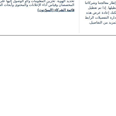
تحديد الهوية. تخزين المعلومات و/أو الوصول إليها على 
ار معالجتنا وشركائنا
المخصصان وقياس أداء الإعلانات والمحتوى وأبحاث ال
يلها. إذا تم تعطيل
قائمة الشركاء (المورّدون)
يمكنك إعادة عرض هذه
ارة التفضيلات الرابط
مزيد من التفاصيل،
مجانا
فئات
قانوني
ملخص الأخبار
شروط الخدمة
الشرق الأوسط
سياسة خاصة
شؤون إسرائيلية
شروط وأحكام الإعلان
دولي
إعلان إمكانية الوصول
مونديال 2026
إدارة التفضيلات
ثقافة
قائمة ملفات تعريف الارتباط
اقتصاد
رياضة
الحرب في إسرائيل