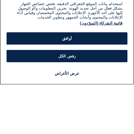
استخدام بيانات الموقع الجغرافي الدقيقة. فحص خصائص الجهاز
بشكل فعال من أجل تحديد الهوية. تخزين المعلومات و/أو الوصول
إليها على أحد الأجهزة. الإعلانات والمحتوى المخصصان وقياس أداء
الإعلانات والمحتوى وأبحاث الجمهور وتطوير الخدمات.
قائمة الشركاء (المورّدون)
أوافق
رفض الكل
عرض الأغراض
أخبار
أخبار هامة
مجانا
مذياع
برنامج
معلومات
فئ
اللجنة التنفيذية i24NEWS
ملخ
برنامج i24NEWS
ال
الاذاعة الحية
شؤو
حياة مهنية
دو