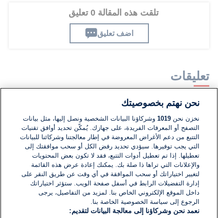
تلقت هذه المقالة 0 تعليق
اضف تعليق
تعليقات
نحن نهتم بخصوصيتك
لا توجد تعليقات مكتوبة حتى الآن. كن الأول!
نخزن نحن
1019
وشركاؤنا البيانات الشخصية ونصل إليها، مثل بيانات
التصفح أو المعرفات الفريدة، على جهازك. يُمكّن تحديد أوافق تقنيات
اكتب تعليقًا جديدًا ...
التتبع من دعم الأغراض المعروضة في إطار معالجتنا وشركائنا للبيانات
التي يجب توفيرها. سيؤدي تحديد رفض الكل أو سحب موافقتك إلى
تعطيلها. إذا تم تعطيل أدوات التتبع، فقد لا تكون بعض المحتويات
والإعلانات التي تراها ذا صلة بك. يمكنك إعادة عرض هذه القائمة
لتغيير اختياراتك أو سحب الموافقة في أي وقت عن طريق النقر على
إدارة التفضيلات الرابط في أسفل صفحة الويب. ستؤثر اختياراتك
داخل الموقع الإلكتروني الخاص بنا. لمزيد من التفاصيل، يرجى
الرجوع إلى سياسة الخصوصية الخاصة بنا.
نعمد نحن وشركاؤنا إلى معالجة البيانات لتقديم: