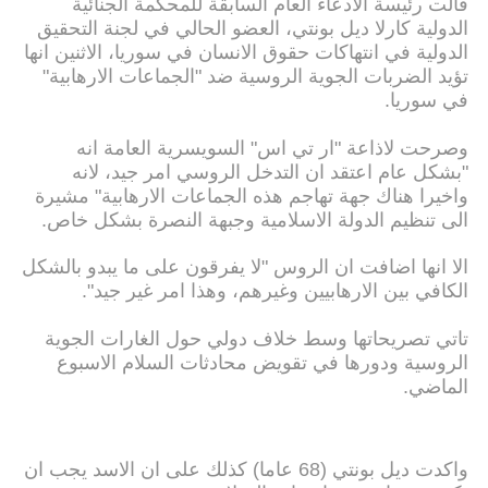
قالت رئيسة الادعاء العام السابقة للمحكمة الجنائية
الدولية كارلا ديل بونتي، العضو الحالي في لجنة التحقيق
الدولية في انتهاكات حقوق الانسان في سوريا، الاثنين انها
تؤيد الضربات الجوية الروسية ضد "الجماعات الارهابية"
في سوريا.
وصرحت لاذاعة "ار تي اس" السويسرية العامة انه
"بشكل عام اعتقد ان التدخل الروسي امر جيد، لانه
واخيرا هناك جهة تهاجم هذه الجماعات الارهابية" مشيرة
الى تنظيم الدولة الاسلامية وجبهة النصرة بشكل خاص.
الا انها اضافت ان الروس "لا يفرقون على ما يبدو بالشكل
الكافي بين الارهابيين وغيرهم، وهذا امر غير جيد".
تاتي تصريحاتها وسط خلاف دولي حول الغارات الجوية
الروسية ودورها في تقويض محادثات السلام الاسبوع
الماضي.
واكدت ديل بونتي (68 عاما) كذلك على ان الاسد يجب ان