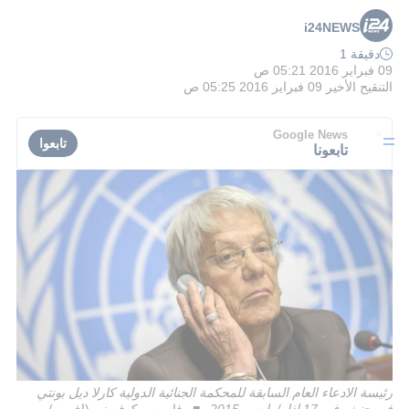
i24NEWS
دقيقة 1
09 فبراير 2016 05:21 ص
التنقيح الأخير
09 فبراير 2016 05:25 ص
Google News
تابعوا
تابعونا
رئيسة الادعاء العام السابقة للمحكمة الجنائية الدولية كارلا ديل بونتي
في جنيف في 17 اذار/مارس 2015
فابريس كوفريني (اف ب/