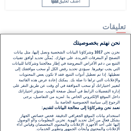
اضف تعليق
تعليقات
نحن نهتم بخصوصيتك
لا توجد تعليقات مكتوبة حتى الآن. كن الأول!
نخزن نحن
1017
وشركاؤنا البيانات الشخصية ونصل إليها، مثل بيانات
التصفح أو المعرفات الفريدة، على جهازك. يُمكّن تحديد أوافق تقنيات
اكتب تعليقًا جديدًا ...
التتبع من دعم الأغراض المعروضة في إطار معالجتنا وشركائنا للبيانات
التي يجب توفيرها. سيؤدي تحديد رفض الكل أو سحب موافقتك إلى
تعطيلها. إذا تم تعطيل أدوات التتبع، فقد لا تكون بعض المحتويات
والإعلانات التي تراها ذا صلة بك. يمكنك إعادة عرض هذه القائمة
لتغيير اختياراتك أو سحب الموافقة في أي وقت عن طريق النقر على
إدارة التفضيلات الرابط في أسفل صفحة الويب. ستؤثر اختياراتك
داخل الموقع الإلكتروني الخاص بنا. لمزيد من التفاصيل، يرجى
الرجوع إلى سياسة الخصوصية الخاصة بنا.
نعمد نحن وشركاؤنا إلى معالجة البيانات لتقديم:
استخدام بيانات الموقع الجغرافي الدقيقة. فحص خصائص الجهاز
بشكل فعال من أجل تحديد الهوية. تخزين المعلومات و/أو الوصول
إليها على أحد الأجهزة. الإعلانات والمحتوى المخصصان وقياس أداء
الإعلانات والمحتوى وأبحاث الجمهور وتطوير الخدمات.