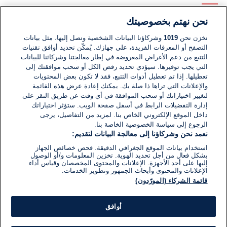
نحن نهتم بخصوصيتك
لا توجد تعليقات مكتوبة حتى الآن. كن الأول!
نخزن نحن
1019
وشركاؤنا البيانات الشخصية ونصل إليها، مثل بيانات
التصفح أو المعرفات الفريدة، على جهازك. يُمكّن تحديد أوافق تقنيات
اكتب تعليقًا جديدًا ...
التتبع من دعم الأغراض المعروضة في إطار معالجتنا وشركائنا للبيانات
التي يجب توفيرها. سيؤدي تحديد رفض الكل أو سحب موافقتك إلى
تعطيلها. إذا تم تعطيل أدوات التتبع، فقد لا تكون بعض المحتويات
والإعلانات التي تراها ذا صلة بك. يمكنك إعادة عرض هذه القائمة
لتغيير اختياراتك أو سحب الموافقة في أي وقت عن طريق النقر على
إدارة التفضيلات الرابط في أسفل صفحة الويب. ستؤثر اختياراتك
داخل الموقع الإلكتروني الخاص بنا. لمزيد من التفاصيل، يرجى
الرجوع إلى سياسة الخصوصية الخاصة بنا.
نعمد نحن وشركاؤنا إلى معالجة البيانات لتقديم:
استخدام بيانات الموقع الجغرافي الدقيقة. فحص خصائص الجهاز
بشكل فعال من أجل تحديد الهوية. تخزين المعلومات و/أو الوصول
إليها على أحد الأجهزة. الإعلانات والمحتوى المخصصان وقياس أداء
الإعلانات والمحتوى وأبحاث الجمهور وتطوير الخدمات.
قائمة الشركاء (المورّدون)
أوافق