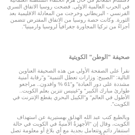
في الحرب العالمية الاولى. فضحت روسيا الاتفاق السري
الفرنسي - البريطاني وخرجت من المعادلة الاقليمية بعد
الثورة. وكانت حصة روسيا من الاتفاق المفترض تتضمن
أجزاءً من تركيا المجاورة جغرافياً لروسيا وارمينيا".
صحيفة "الوطن" الكويتية
نقرأ على الصفحة الأولى من هذه الصحيفة العناوين
التالية: "الصبيح: وزارات تعطل التنمية" و"رقابة أمنية
مشددة على دور العبادة" و"61 % وافدون.. مراجعو
طوارئ مبارك الكبير" و"غينيس تتزين بعلم الكويت..
الأطول في العالم" و"الكيبل البحري يقطع الإنترنت في
الكويت".
وبالطبع كتب عبد الله الهدلق بهستيرية عن استهداف
الكويت، وقال إن "الأجهزةُ الأمنيةُ في الكويت في حالة
استنفار دائم وتتعامل بجدية مع أي بلاغ أو معلومة تصل