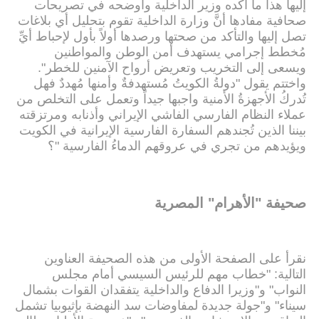
إليها هذا ما أكَّده وزير الداخلية وأوضحه في تصريحات
صحافية مفادها أنَّ وزارة الداخلية تقوم بتحليل أي بلاغات
تصل إليها والتأكد من صحتها ورصدها أولاً بأول لإحباط أيِّ
مُخطط إجرامي يستهدف أمن الوطن والمواطنين
ويسعى إلى التخريب وتعريض أرواح الآمنين للخطر".
واختتم يقول "دولةُ الكويتُ مُستهدفةٌ وأمنها مُهددٌ فهل
تُدركُ الأجهزةُ الأمنية واجبها جيداً وتعمل على التخلص من
عملاء النظام الفارسي الفاشي الإيراني وأذنابه ومرتزقته
بيننا الذين تُجندهم السفارة الفارسية الإيرانية في الكويت
ويؤيدهم من تجري في عروقهم الدماءُ الفارسية "؟
صحيفة "الأهرام" المصرية
نقرأ على الصفحة الأولى من هذه الصحيفة العناوين
التالية: "خطاب مهم للرئيس السيسي أمام مجلس
النواب" و"وزيرا الدفاع والداخلية يتفقدان القوات بشمال
سيناء" و"جولة جديدة لمفاوضات سد النهضة بإثيوبيا تشمل