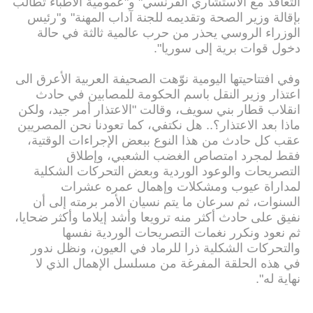
التعاقد مع الاستشاري الفرنسي" و"عمومية الأطباء تطالب
بإقالة وزير الصحة وتقديمه للجنة آداب المهنة" و"رئيس
الوزراء الروسي يحذر من حرب عالمية ثالثة في حالة
دخول قوات برية إلى سوريا".
وفي افتتاحيتها اليومية نوّهت الصحيفة العربية الأعرق الى
اعتذار وزير النقل باسم الحكومة للمصابين في حادث
انقلاب قطار بني سويف، وقالت "الاعتذار أمر جيد، ولكن
ماذا بعد الاعتذار؟.. هل نكتفي، كما تعودنا نحن المصريين
عقب كل حادث من هذا النوع ببعض الإجراءات الوقتية،
فقط لمجرد امتصاص الغضب الشعبي، وإطلاق
التصريحات والوعود الوردية وبعض التحركات الشكلية
لمداراة عيوب ومشكلات وإهمال عمره عشرات
السنوات، ثم سرعان ما يتم نسيان الأمر برمته إلى أن
نفيق على حادث أكثر منه ترويعا وأشد إيلاما وأكثر ضحايا،
ثم نعود ونكرر نغمات التصريحات الوردية نفسها
والتحركات الشكلية ذرا للرماد في العيون، ونظل ندور
في هذه الحلقة المفرغة من مسلسل الإهمال الذي لا
نهاية له".