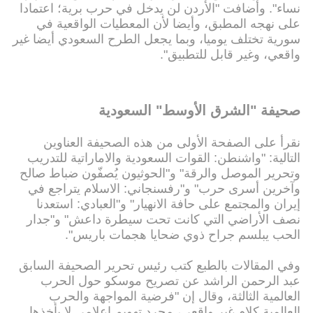
نساء". وأضافت "الأردن لن يدخل في حرب برية؛ اعتمادا
على نهجه المطبق، وأيضا لأن المعطيات الواقعية في
سورية تختلف يوميا، وبما يجعل الطرح السعودي أيضا غير
واقعي، وغير قابل للتطبيق".
صحيفة "الشرق الأوسط" السعودية
نقرأ على الصفحة الأولى من هذه الصحيفة العناوين
التالية: "واشنطن: القوات السعودية والاماراتية للتدريب
وتحرير الموصل والرقة" و"الحوثيون يُصفّون ضباط صالح
وآخرين أسرى حرب" و"رفسنجاني: الاسلام يتراجع في
إيران والمجتمع على حافة الانهيار" و"العبادي: استعدنا
نصف الأراضي التي كانت تحت سيطرة داعش" و"جدار
الحب يبلسم جراح ذوي ضحايا هجمات باريس".
وفي المقالات بالطبع كتب رئيس تحرير الصحيفة السابق
عبد الرحمن الراشد عن تصريح موسكو حول الحرب
العالمية الثالثة، وقال إن "فرضية المواجهة والحرب
العالمية كلام غير واقعي، مجرد تهويم إعلامي لا يأخذها