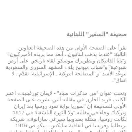
صحيفة "السفير" اللبنانية
نقرأ على الصفحة الأولى من هذه الصحيفة العناوين
التالية: "عندما يذهب لبنانيون.. أبعد مما يريده الأميركيون!"
و"بابا الفاتيكان وبطريرك موسكو: لقاء تاريخي على أرض
شيوعية" و"ضباب ميونيخ يلف المشهد السوري والسعودية
تتوعّد الأسد" و"المصالحة التركية ـ الإسرائيلية: تقدّم.. لا
اتفاق".
وتحت عنوان "من مذكرات صياد" - لإيفان تورغينيف، اعتبر
الكاتب فريد الخازن في مقالته التي نشرت على الصفحة
الأولى للصحيفة إن "سوريا بوابة نفوذ روسيا بعد إيران
وتركيا". وجاء في مقالته "ولا الثورة البلشفية في 1917
لكانت روسيا، ممثَّلة بمندوبها سيرغي سازانوف، شريكة
بريطانيا وفرنسا في اتفاقية سايكس - بيكو في 1916
لاقتسام المغانم في حال هزم الحلفاء السلطنة العثمانية