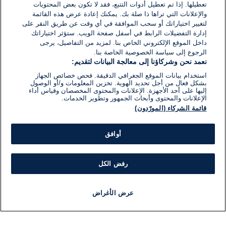
تعطيلها. إذا تم تعطيل أدوات التتبع، فقد لا تكون بعض المحتويات
والإعلانات التي تراها ذا صلة بك. يمكنك إعادة عرض هذه القائمة
لتغيير اختياراتك أو سحب الموافقة في أي وقت عن طريق النقر على
إدارة التفضيلات الرابط في أسفل صفحة الويب. ستؤثر اختياراتك
داخل الموقع الإلكتروني الخاص بنا. لمزيد من التفاصيل، يرجى
الرجوع إلى سياسة الخصوصية الخاصة بنا.
نعمد نحن وشركاؤنا إلى معالجة البيانات لتقديم:
استخدام بيانات الموقع الجغرافي الدقيقة. فحص خصائص الجهاز
بشكل فعال من أجل تحديد الهوية. تخزين المعلومات و/أو الوصول
إليها على أحد الأجهزة. الإعلانات والمحتوى المخصصان وقياس أداء
الإعلانات والمحتوى وأبحاث الجمهور وتطوير الخدمات.
قائمة الشركاء (المورّدون)
أوافق
رفض الكل
عرض الأغراض
أخبار
أخبار هامة
مجانا
مذياع
برنامج