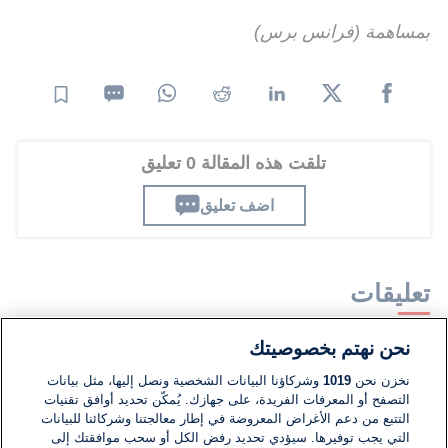
بمساهمة (فرانس برس)
تلقت هذه المقالة 0 تعليق
اضف تعليق
تعليقات
نحن نهتم بخصوصيتك
لا توجد تعليقات مكتوبة حتى الآن. كن الأول!
نخزن نحن
1019
وشركاؤنا البيانات الشخصية ونصل إليها، مثل بيانات
التصفح أو المعرفات الفريدة، على جهازك. يُمكّن تحديد أوافق تقنيات
اكتب تعليقًا جديدًا ...
التتبع من دعم الأغراض المعروضة في إطار معالجتنا وشركائنا للبيانات
التي يجب توفيرها. سيؤدي تحديد رفض الكل أو سحب موافقتك إلى