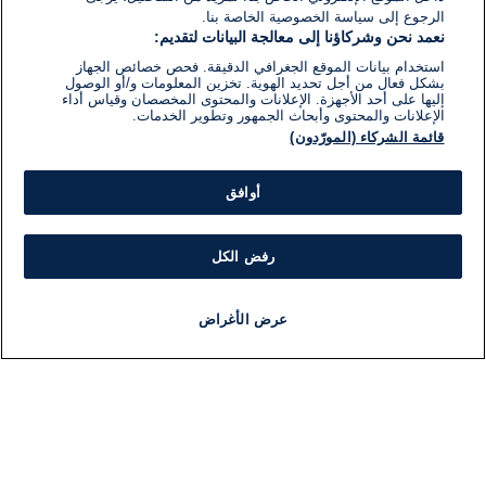
الرجوع إلى سياسة الخصوصية الخاصة بنا.
نعمد نحن وشركاؤنا إلى معالجة البيانات لتقديم:
استخدام بيانات الموقع الجغرافي الدقيقة. فحص خصائص الجهاز
بشكل فعال من أجل تحديد الهوية. تخزين المعلومات و/أو الوصول
إليها على أحد الأجهزة. الإعلانات والمحتوى المخصصان وقياس أداء
الإعلانات والمحتوى وأبحاث الجمهور وتطوير الخدمات.
قائمة الشركاء (المورّدون)
أوافق
رفض الكل
عرض الأغراض
أخبار
أخبار هامة
مجانا
مذياع
برنامج
معلومات
فئ
اللجنة التنفيذية i24NEWS
ملخ
برنامج i24NEWS
مشر