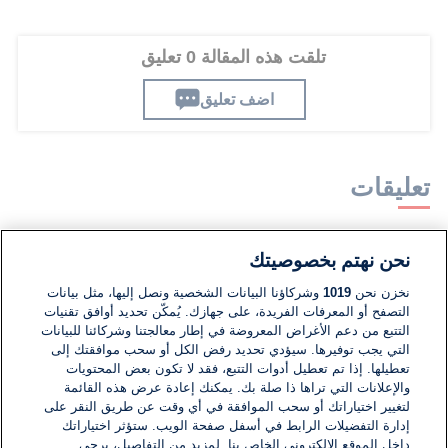
تلقت هذه المقالة 0 تعليق
اضف تعليق
تعليقات
لا توجد تعليقات مكتوبة حتى الآن. كن الأول!
نحن نهتم بخصوصيتك
نخزن نحن
1019
وشركاؤنا البيانات الشخصية ونصل إليها، مثل بيانات
اكتب تعليقًا جديدًا ...
التصفح أو المعرفات الفريدة، على جهازك. يُمكّن تحديد أوافق تقنيات
التتبع من دعم الأغراض المعروضة في إطار معالجتنا وشركائنا للبيانات
التي يجب توفيرها. سيؤدي تحديد رفض الكل أو سحب موافقتك إلى
تعطيلها. إذا تم تعطيل أدوات التتبع، فقد لا تكون بعض المحتويات
والإعلانات التي تراها ذا صلة بك. يمكنك إعادة عرض هذه القائمة
لتغيير اختياراتك أو سحب الموافقة في أي وقت عن طريق النقر على
إدارة التفضيلات الرابط في أسفل صفحة الويب. ستؤثر اختياراتك
داخل الموقع الإلكتروني الخاص بنا. لمزيد من التفاصيل، يرجى