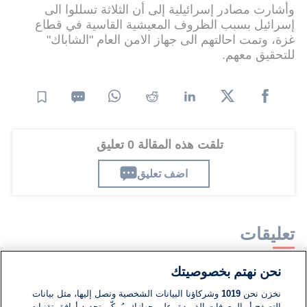
وأشارت مصادر إسرائيلية إلى أن الثلاثة تسللوا الى
إسرائيل بسبب الظروف المعيشية القاسية في قطاع
غزة، وتمت احالتهم الى جهاز الامن العام "الشاباك"
للتحقيق معهم.
تلقت هذه المقالة 0 تعليق
اضف تعليق
تعليقات
نحن نهتم بخصوصيتك
لا توجد تعليقات مكتوبة حتى الآن. كن الأول!
نخزن نحن
1019
وشركاؤنا البيانات الشخصية ونصل إليها، مثل بيانات
التصفح أو المعرفات الفريدة، على جهازك. يُمكّن تحديد أوافق تقنيات