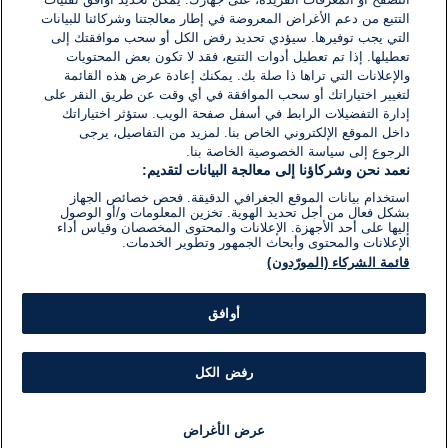
اكتب تعليقًا جديدًا ...
التتبع من دعم الأغراض المعروضة في إطار معالجتنا وشركائنا للبيانات
التي يجب توفيرها. سيؤدي تحديد رفض الكل أو سحب موافقتك إلى
تعطيلها. إذا تم تعطيل أدوات التتبع، فقد لا تكون بعض المحتويات
والإعلانات التي تراها ذا صلة بك. يمكنك إعادة عرض هذه القائمة
لتغيير اختياراتك أو سحب الموافقة في أي وقت عن طريق النقر على
إدارة التفضيلات الرابط في أسفل صفحة الويب. ستؤثر اختياراتك
داخل الموقع الإلكتروني الخاص بنا. لمزيد من التفاصيل، يرجى
الرجوع إلى سياسة الخصوصية الخاصة بنا.
نعمد نحن وشركاؤنا إلى معالجة البيانات لتقديم:
استخدام بيانات الموقع الجغرافي الدقيقة. فحص خصائص الجهاز
بشكل فعال من أجل تحديد الهوية. تخزين المعلومات و/أو الوصول
إليها على أحد الأجهزة. الإعلانات والمحتوى المخصصان وقياس أداء
الإعلانات والمحتوى وأبحاث الجمهور وتطوير الخدمات.
قائمة الشركاء (المورّدون)
أوافق
رفض الكل
عرض الأغراض