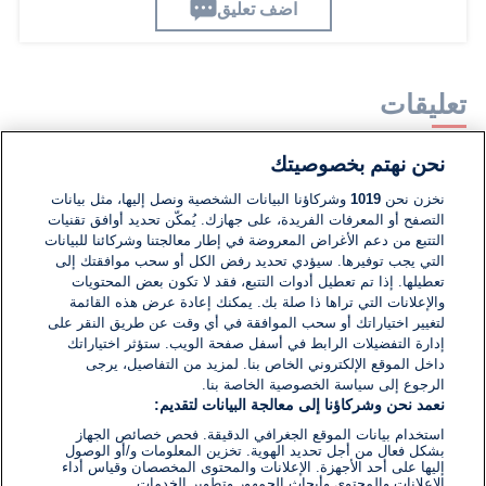
اضف تعليق
تعليقات
نحن نهتم بخصوصيتك
لا توجد تعليقات مكتوبة حتى الآن. كن الأول!
نخزن نحن
1019
وشركاؤنا البيانات الشخصية ونصل إليها، مثل بيانات
التصفح أو المعرفات الفريدة، على جهازك. يُمكّن تحديد أوافق تقنيات
اكتب تعليقًا جديدًا ...
التتبع من دعم الأغراض المعروضة في إطار معالجتنا وشركائنا للبيانات
التي يجب توفيرها. سيؤدي تحديد رفض الكل أو سحب موافقتك إلى
تعطيلها. إذا تم تعطيل أدوات التتبع، فقد لا تكون بعض المحتويات
والإعلانات التي تراها ذا صلة بك. يمكنك إعادة عرض هذه القائمة
لتغيير اختياراتك أو سحب الموافقة في أي وقت عن طريق النقر على
إدارة التفضيلات الرابط في أسفل صفحة الويب. ستؤثر اختياراتك
داخل الموقع الإلكتروني الخاص بنا. لمزيد من التفاصيل، يرجى
الرجوع إلى سياسة الخصوصية الخاصة بنا.
نعمد نحن وشركاؤنا إلى معالجة البيانات لتقديم:
استخدام بيانات الموقع الجغرافي الدقيقة. فحص خصائص الجهاز
بشكل فعال من أجل تحديد الهوية. تخزين المعلومات و/أو الوصول
إليها على أحد الأجهزة. الإعلانات والمحتوى المخصصان وقياس أداء
الإعلانات والمحتوى وأبحاث الجمهور وتطوير الخدمات.