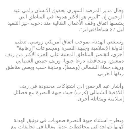
وقال مدير المرصد السوري لحقوق الانسان رامي عبد
الرحمن إن "اليوم هو الأكثر هدوءا في المناطق التي
يشملها اتفاق وقف الأعمال القتالية منذ دخوله حيز التنفيذ
ليل 27 شباط/فبراير".
وتستثني الهدنة، بموجب اتفاق أمريكي روسي، تنظيم
الدولة الإسلامية وجبهة النصرة ومجموعات "إرهابية"
أخرى، لتقتصر المناطق المعنية على الجزء الأكبر من ريف
دمشق، ومحافظة درعا جنوبا، وريف حمص الشمالي
وريف حماة الشمالي (وسط)، ومدينة حلب وبعض مناطق
ريفها الغربي.
وأشار عبد الرحمن إلى اشتباكات محدودة في ريف
اللاذقية الشمالي (غرب) حيث جبهة النصرة مع فصائل
إسلامية ومقاتلة أخرى.
ويطرح استثناء جبهة النصرة صعوبات في توثيق الهدنة
كونها تتواجد في محافظات عدة، وغالبا في تحالفات مع