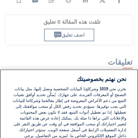
تلقت هذه المقالة 0 تعليق
اضف تعليق
تعليقات
نحن نهتم بخصوصيتك
لا توجد تعليقات مكتوبة حتى الآن. كن الأول!
نخزن نحن
1019
وشركاؤنا البيانات الشخصية ونصل إليها، مثل بيانات
التصفح أو المعرفات الفريدة، على جهازك. يُمكّن تحديد أوافق تقنيات
اكتب تعليقًا جديدًا ...
التتبع من دعم الأغراض المعروضة في إطار معالجتنا وشركائنا للبيانات
التي يجب توفيرها. سيؤدي تحديد رفض الكل أو سحب موافقتك إلى
تعطيلها. إذا تم تعطيل أدوات التتبع، فقد لا تكون بعض المحتويات
والإعلانات التي تراها ذا صلة بك. يمكنك إعادة عرض هذه القائمة
لتغيير اختياراتك أو سحب الموافقة في أي وقت عن طريق النقر على
إدارة التفضيلات الرابط في أسفل صفحة الويب. ستؤثر اختياراتك
داخل الموقع الإلكتروني الخاص بنا. لمزيد من التفاصيل، يرجى