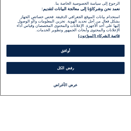
الرجوع إلى سياسة الخصوصية الخاصة بنا.
نعمد نحن وشركاؤنا إلى معالجة البيانات لتقديم:
استخدام بيانات الموقع الجغرافي الدقيقة. فحص خصائص الجهاز
بشكل فعال من أجل تحديد الهوية. تخزين المعلومات و/أو الوصول
إليها على أحد الأجهزة. الإعلانات والمحتوى المخصصان وقياس أداء
الإعلانات والمحتوى وأبحاث الجمهور وتطوير الخدمات.
قائمة الشركاء (المورّدون)
أوافق
رفض الكل
عرض الأغراض
أخبار
أخبار هامة
مجانا
مذياع
برنامج
معلومات
فئ
اللجنة التنفيذية i24NEWS
ملخ
برنامج i24NEWS
ال