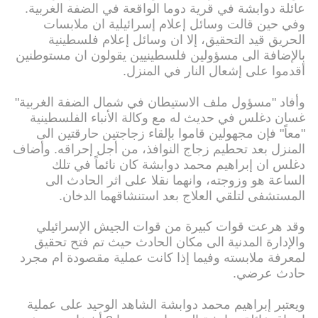
عائلة دوابشة في قرية دوما الواقعة في الضفة الغربية.
وفي حين قالت وسائل إعلام إسرائيلية ان ملابسات
الحريق قيد التحقيق، إلا ان وسائل إعلام فلسطينية
بالإضافة الى مسؤولين فلسطينيين يقولون ان مستوطنين
أقدموا على إشعال النار في المنزل.
وأفاد "مسؤول ملف الاستيطان في شمال الضفة الغربية"
غسان دغلس في حديث له مع وكالة الأنباء الفلسطينية
"معاً" فإن مجهولين قاموا بإلقاء زجاجتين حارقتين الى
المنزل بعد تحطيم زجاج النوافذ، من أجل إحراقه. وأضاف
دغلس ان إبراهيم محمد دوابشة كان نائماً في تلك
الساعة هو وزوجته، وانهما نقلا على اثر الحادث الى
المستشفى لتلقي العلاج بعد استنشاقهما الدخان.
وقد هرعت قوات كبيرة من قوات الجيش الإسرائيلي
والإدارة المدنية الى مكان الحادث حيث تم فتح تحقيق
لمعرفة ملابسته وفيما إذا كانت عملية مقصودة ام مجرد
حادث عرضي.
ويعتبر إبراهيم محمد دوابشة الشاهد الوحيد على عملية