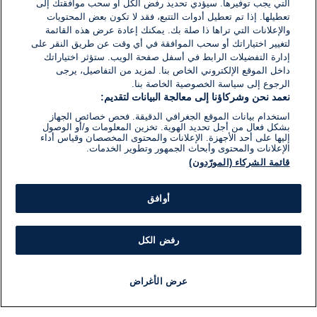
التي يجب توفيرها. سيؤدي تحديد رفض الكل أو سحب موافقتك إلى
تعطيلها. إذا تم تعطيل أدوات التتبع، فقد لا تكون بعض المحتويات
والإعلانات التي تراها ذا صلة بك. يمكنك إعادة عرض هذه القائمة
لتغيير اختياراتك أو سحب الموافقة في أي وقت عن طريق النقر على
إدارة التفضيلات الرابط في أسفل صفحة الويب. ستؤثر اختياراتك
داخل الموقع الإلكتروني الخاص بنا. لمزيد من التفاصيل، يرجى
الرجوع إلى سياسة الخصوصية الخاصة بنا.
نعمد نحن وشركاؤنا إلى معالجة البيانات لتقديم:
استخدام بيانات الموقع الجغرافي الدقيقة. فحص خصائص الجهاز
بشكل فعال من أجل تحديد الهوية. تخزين المعلومات و/أو الوصول
إليها على أحد الأجهزة. الإعلانات والمحتوى المخصصان وقياس أداء
الإعلانات والمحتوى وأبحاث الجمهور وتطوير الخدمات.
قائمة الشركاء (المورّدون)
أوافق
رفض الكل
عرض الأغراض
أخبار
أخبار هامة
مجانا
مذياع
برنامج