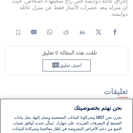
إحراق عائلة دوابشة التي راح ضحيتها 3 أشخاص، حيث
ان منزله يبعد عشرات الأمتار فقط عن منزل عائلة
دوابشة.
تلقت هذه المقالة 0 تعليق
اضف تعليق
تعليقات
نحن نهتم بخصوصيتك
لا توجد تعليقات مكتوبة حتى الآن. كن الأول!
نخزن نحن
1017
وشركاؤنا البيانات الشخصية ونصل إليها، مثل بيانات
التصفح أو المعرفات الفريدة، على جهازك. يُمكّن تحديد أوافق تقنيات
اكتب تعليقًا جديدًا ...
التتبع من دعم الأغراض المعروضة في إطار معالجتنا وشركائنا للبيانات