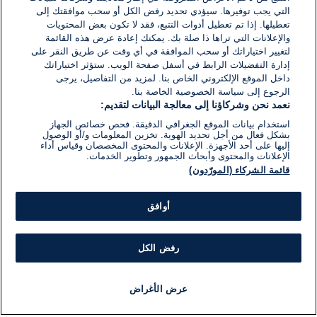
التي يجب توفيرها. سيؤدي تحديد رفض الكل أو سحب موافقتك إلى
تعطيلها. إذا تم تعطيل أدوات التتبع، فقد لا تكون بعض المحتويات
والإعلانات التي تراها ذا صلة بك. يمكنك إعادة عرض هذه القائمة
لتغيير اختياراتك أو سحب الموافقة في أي وقت عن طريق النقر على
إدارة التفضيلات الرابط في أسفل صفحة الويب. ستؤثر اختياراتك
داخل الموقع الإلكتروني الخاص بنا. لمزيد من التفاصيل، يرجى
الرجوع إلى سياسة الخصوصية الخاصة بنا.
نعمد نحن وشركاؤنا إلى معالجة البيانات لتقديم:
استخدام بيانات الموقع الجغرافي الدقيقة. فحص خصائص الجهاز
بشكل فعال من أجل تحديد الهوية. تخزين المعلومات و/أو الوصول
إليها على أحد الأجهزة. الإعلانات والمحتوى المخصصان وقياس أداء
الإعلانات والمحتوى وأبحاث الجمهور وتطوير الخدمات.
قائمة الشركاء (المورّدون)
أوافق
رفض الكل
عرض الأغراض
أخبار
أخبار هامة
مجانا
مذياع
برنامج