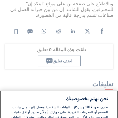
وبالاطلاع على صفحة بن على موقع "لينكد إن"
للمحترفين، يقول الشاب، إن من بين خبراته العمل في
صناعات تتسم بدرجة عالية من الخطورة.
تلقت هذه المقالة 0 تعليق
اضف تعليق
تعليقات
نحن نهتم بخصوصيتك
لا توجد تعليقات مكتوبة حتى الآن. كن الأول!
نخزن نحن
1017
وشركاؤنا البيانات الشخصية ونصل إليها، مثل بيانات
التصفح أو المعرفات الفريدة، على جهازك. يُمكّن تحديد أوافق تقنيات
اكتب تعليقًا جديدًا ...
التتبع من دعم الأغراض المعروضة في إطار معالجتنا وشركائنا للبيانات