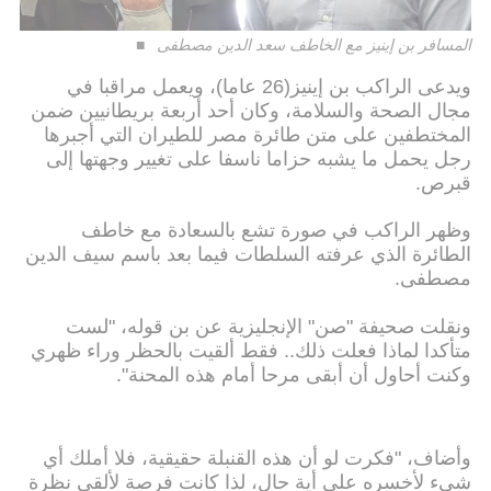
المسافر بن إينيز مع الخاطف سعد الدين مصطفى
ويدعى الراكب بن إينيز(26 عاما)، ويعمل مراقبا في
مجال الصحة والسلامة، وكان أحد أربعة بريطانيين ضمن
المختطفين على متن طائرة مصر للطيران التي أجبرها
رجل يحمل ما يشبه حزاما ناسفا على تغيير وجهتها إلى
قبرص.
وظهر الراكب في صورة تشع بالسعادة مع خاطف
الطائرة الذي عرفته السلطات فيما بعد باسم سيف الدين
مصطفى.
ونقلت صحيفة "صن" الإنجليزية عن بن قوله، "لست
متأكدا لماذا فعلت ذلك.. فقط ألقيت بالحظر وراء ظهري
وكنت أحاول أن أبقى مرحا أمام هذه المحنة".
وأضاف، "فكرت لو أن هذه القنبلة حقيقية، فلا أملك أي
شيء لأخسره على أية حال، لذا كانت فرصة لألقي نظرة