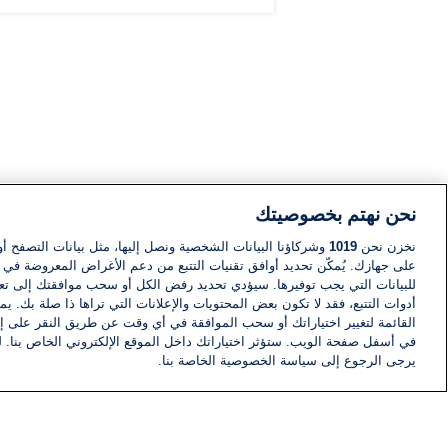
نحن نهتم بخصوصيتك
نخزن نحن
1019
وشركاؤنا البيانات الشخصية ونصل إليها، مثل بيانات التصفح أو
على جهازك. يُمكّن تحديد أوافق تقنيات التتبع من دعم الأغراض المعروضة في إط
للبيانات التي يجب توفيرها. سيؤدي تحديد رفض الكل أو سحب موافقتك إلى تعط
أدوات التتبع، فقد لا تكون بعض المحتويات والإعلانات التي تراها ذا صلة بك. 
القائمة لتغيير اختياراتك أو سحب الموافقة في أي وقت عن طريق النقر على إد
في أسفل صفحة الويب. ستؤثر اختياراتك داخل الموقع الإلكتروني الخاص بنا. ل
يرجى الرجوع إلى سياسة الخصوصية الخاصة بنا.
أخبار
أخبار هامة