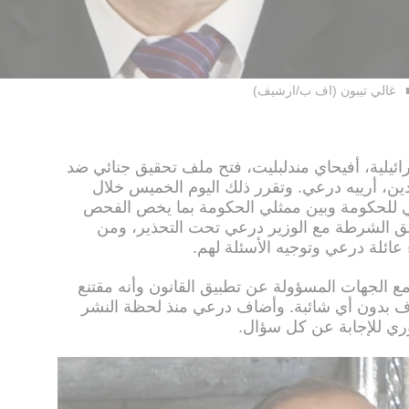
غالي تيبون (اف ب/ارشيف)
ئيلية، أفيحاي مندلبليت، فتح ملف تحقيق جنائي ضد
ن، أرييه درعي. وتقرر ذلك اليوم الخميس خلال
ئي للحكومة وبين ممثلي الحكومة بما يخص الفحص
قق الشرطة مع الوزير درعي تحت التحذير، ومن
 عائلة درعي وتوجيه الأسئلة لهم.
 مع الجهات المسؤولة عن تطبيق القانون وأنه مقتنع
رف بدون أي شائبة. وأضاف درعي منذ لحظة النشر
وري للإجابة عن كل سؤال.