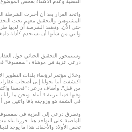
القضية وعدم الاكتفاء بفحص الموضوع.
واتخذ القرار بعد أن أخبرت الشرطة ال
المشبوهين والتحقيق معهم تحت التحذي
حتى الآن. وتعتقد الشرطة أن لديها ط
والتي من شأنها أن تستخدم كأدلة دام
وسيتمحور التحقيق الجنائي حول العقارا
درعي عزبة في موشاف "سفسوفا" في الج
وخلال مؤتمر لرؤساء بلدات التطوير ا
اكتشفت أننا تحولنا إلى أصحاب عقارا
وفيها قمنا بتربية 9 أبنا
في الشقة هو وزوجته يافا واثنين من أب
وتطرق درعي إلى العزبة في سفسوفا و
الماضية على التواجد هنا. قررنا بناء
تخص الأولاد والأحفاد. هذا ما يوجد لدينا"