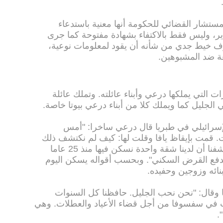
مستشار القضائي للحكومة أنها معنية باستدعاء
ر، وليس فقط بالاكتفاء بشهادة مفتوحة كما جرى
رف خيط جدي من شأنه أن يقود لمعلومات نوعية،
غة ضد المشبوهين.
ت التي يملكها درعي وأبناء عائلته. وتملك عائلة
ليل كما ويملك كلا من أبناء درعي بيوتا خاصة.
لإسرائيلي في طبريا قال درعي ساخرا: "أمس
ت. قمت بإيقاظ يافا وقلت لها: كيف لم نكتشف ذلك
من قبل". وأضاف درعي: "فحصنا واكتشفنا أن لدينا شقة واحدة نسكن فيها منذ 25 عاما
ء. ونحن ما زلنا ندفع القرض السكني". وبحسب أقواله يسكن اليوم
نائه وزوجين وحفيده.
قال: "نحن نحب الجليل. حافظنا كل السنوات
 بيت في سفسوفا من أجل قضاء الأعياد والعطلات. وهي
.