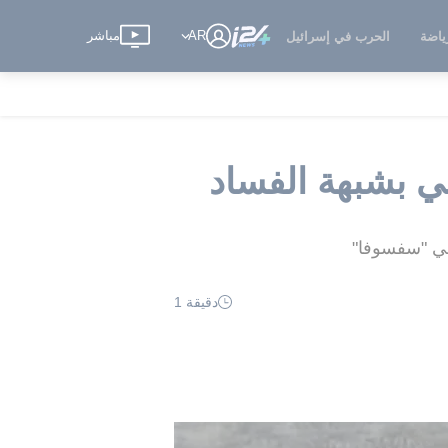
AR
مباشر
ياضة
الحرب في إسرائيل
لي بشبهة الفساد
 في "سفسوفا"
دقيقة 1