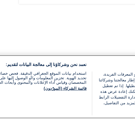
نعمد نحن وشركاؤنا إلى معالجة البيانات لتقديم:
استخدام بيانات الموقع الجغرافي الدقيقة. فحص خصا
 المعرفات الفريدة،
تحديد الهوية. تخزين المعلومات و/أو الوصول إليها على 
ار معالجتنا وشركائنا
المخصصان وقياس أداء الإعلانات والمحتوى وأبحاث ال
يلها. إذا تم تعطيل
قائمة الشركاء (المورّدون)
يمكنك إعادة عرض هذه
ارة التفضيلات الرابط
مزيد من التفاصيل،
مجانا