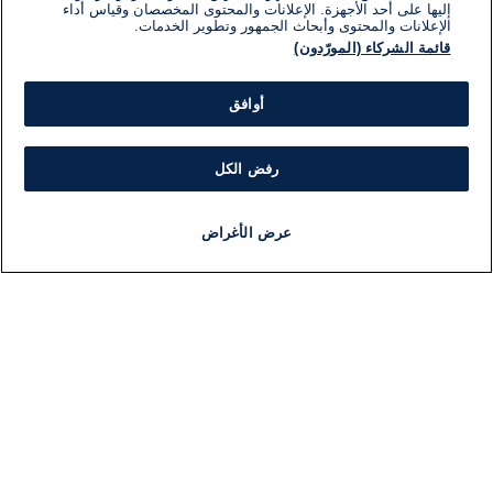
إليها على أحد الأجهزة. الإعلانات والمحتوى المخصصان وقياس أداء
الإعلانات والمحتوى وأبحاث الجمهور وتطوير الخدمات.
قائمة الشركاء (المورّدون)
أوافق
رفض الكل
عرض الأغراض
أخبار
أخبار هامة
مجانا
مذياع
برنامج
معلومات
فئ
اللجنة التنفيذية i24NEWS
ملخ
برنامج i24NEWS
ال
الاذاعة الحية
شؤو
حياة مهنية
دو
اتصال
موند
خريطة الموقع
ثقا