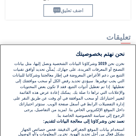
اضف تعليق
تعليقات
نحن نهتم بخصوصيتك
لا توجد تعليقات مكتوبة حتى الآن. كن الأول!
نخزن نحن
1019
وشركاؤنا البيانات الشخصية ونصل إليها، مثل بيانات
التصفح أو المعرفات الفريدة، على جهازك. يُمكّن تحديد أوافق تقنيات
اكتب تعليقًا جديدًا ...
التتبع من دعم الأغراض المعروضة في إطار معالجتنا وشركائنا للبيانات
التي يجب توفيرها. سيؤدي تحديد رفض الكل أو سحب موافقتك إلى
تعطيلها. إذا تم تعطيل أدوات التتبع، فقد لا تكون بعض المحتويات
والإعلانات التي تراها ذا صلة بك. يمكنك إعادة عرض هذه القائمة
لتغيير اختياراتك أو سحب الموافقة في أي وقت عن طريق النقر على
إدارة التفضيلات الرابط في أسفل صفحة الويب. ستؤثر اختياراتك
داخل الموقع الإلكتروني الخاص بنا. لمزيد من التفاصيل، يرجى
الرجوع إلى سياسة الخصوصية الخاصة بنا.
نعمد نحن وشركاؤنا إلى معالجة البيانات لتقديم:
استخدام بيانات الموقع الجغرافي الدقيقة. فحص خصائص الجهاز
بشكل فعال من أجل تحديد الهوية. تخزين المعلومات و/أو الوصول