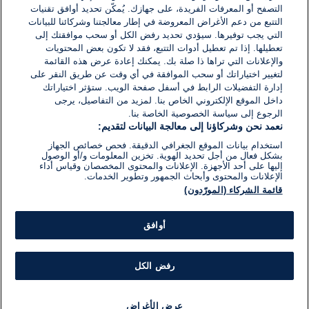
التصفح أو المعرفات الفريدة، على جهازك. يُمكّن تحديد أوافق تقنيات
اكتب تعليقًا جديدًا ...
التتبع من دعم الأغراض المعروضة في إطار معالجتنا وشركائنا للبيانات
التي يجب توفيرها. سيؤدي تحديد رفض الكل أو سحب موافقتك إلى
تعطيلها. إذا تم تعطيل أدوات التتبع، فقد لا تكون بعض المحتويات
والإعلانات التي تراها ذا صلة بك. يمكنك إعادة عرض هذه القائمة
لتغيير اختياراتك أو سحب الموافقة في أي وقت عن طريق النقر على
إدارة التفضيلات الرابط في أسفل صفحة الويب. ستؤثر اختياراتك
داخل الموقع الإلكتروني الخاص بنا. لمزيد من التفاصيل، يرجى
الرجوع إلى سياسة الخصوصية الخاصة بنا.
نعمد نحن وشركاؤنا إلى معالجة البيانات لتقديم:
استخدام بيانات الموقع الجغرافي الدقيقة. فحص خصائص الجهاز
بشكل فعال من أجل تحديد الهوية. تخزين المعلومات و/أو الوصول
إليها على أحد الأجهزة. الإعلانات والمحتوى المخصصان وقياس أداء
الإعلانات والمحتوى وأبحاث الجمهور وتطوير الخدمات.
قائمة الشركاء (المورّدون)
أوافق
رفض الكل
عرض الأغراض