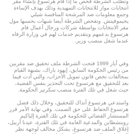
وتطلب الشرطة فحص ما إذا قام هرتسوغ بإنشاء مقر
انتخابات مواز للانتخابات التمهيدية وذلك بهدف الإساءة
وجمع معلومات ضد المرشحة المنافسة شيلي
يحيموفيتش. وتفحص الشرطة أيضا شبهات بحسبها مول
مقر الانتخابات بواسطة شركات ورجال أعمال قام
هرتسوغ بدعمهم وبتقديم خدمات لهم في وزارة الرفاه
عندما شغل منصب وزير.
وفي أيار 1999 فتحت الشرطة ملف تحقيق ضد مقربين
من رئيس الحكومة السابق، إيهود باراك، بشبهة القيام
بمخالفات تخص قانون تمويل الأحزاب، والتي أدت فيما
بعد للتحقيق مع هرتسوغ تحت التحذير بنفس القضية،
حيث شغل في تلك الفترة منصب سكرتير الحكومة.
واستدعي هرتسوغ آنذاك للتحقيق، وخلال ذلك فضل
هرتسوغ الحفاظ على حق الصمت. وفي نهاية الأمر قرر
المستشار القضائي للحكومة في تلك الفترة إلياكيم
روبنشطاين والمدعية العامة في تلك الفترة، عيدنا أربيل،
إغلاق الملف ضد هرتسوغ، بشكل مخالف لوجهة نظر