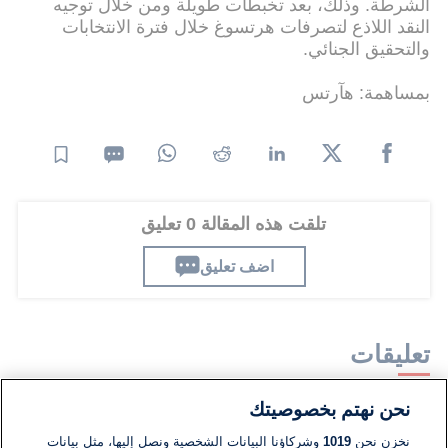
الشرطة. وذلك، بعد تخبطات طويلة ومن خلال توجيه
النقد اللاذع لتصرفات هرتسوغ خلال فترة الانتخابات
والتحقيق الجنائي.
بمساهمة: هآرتس
تلقت هذه المقالة 0 تعليق
اضف تعليق
تعليقات
نحن نهتم بخصوصيتك
لا توجد تعليقات مكتوبة حتى الآن. كن الأول!
نخزن نحن
1019
وشركاؤنا البيانات الشخصية ونصل إليها، مثل بيانات