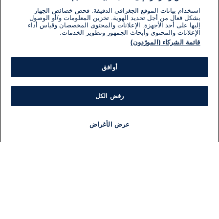
استخدام بيانات الموقع الجغرافي الدقيقة. فحص خصائص الجهاز
بشكل فعال من أجل تحديد الهوية. تخزين المعلومات و/أو الوصول
إليها على أحد الأجهزة. الإعلانات والمحتوى المخصصان وقياس أداء
الإعلانات والمحتوى وأبحاث الجمهور وتطوير الخدمات.
قائمة الشركاء (المورّدون)
أوافق
رفض الكل
عرض الأغراض
أخبار
أخبار هامة
مجانا
مذياع
برنامج
معلومات
فئ
اللجنة التنفيذية i24NEWS
ملخ
برنامج i24NEWS
ال
الاذاعة الحية
شؤو
حياة مهنية
دو