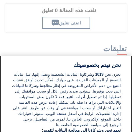
تلقت هذه المقالة 0 تعليق
اضف تعليق
تعليقات
نحن نهتم بخصوصيتك
لا توجد تعليقات مكتوبة حتى الآن. كن الأول!
نخزن نحن
1019
وشركاؤنا البيانات الشخصية ونصل إليها، مثل بيانات
التصفح أو المعرفات الفريدة، على جهازك. يُمكّن تحديد أوافق تقنيات
اكتب تعليقًا جديدًا ...
التتبع من دعم الأغراض المعروضة في إطار معالجتنا وشركائنا للبيانات
التي يجب توفيرها. سيؤدي تحديد رفض الكل أو سحب موافقتك إلى
تعطيلها. إذا تم تعطيل أدوات التتبع، فقد لا تكون بعض المحتويات
والإعلانات التي تراها ذا صلة بك. يمكنك إعادة عرض هذه القائمة
لتغيير اختياراتك أو سحب الموافقة في أي وقت عن طريق النقر على
إدارة التفضيلات الرابط في أسفل صفحة الويب. ستؤثر اختياراتك
داخل الموقع الإلكتروني الخاص بنا. لمزيد من التفاصيل، يرجى
الرجوع إلى سياسة الخصوصية الخاصة بنا.
نعمد نحن وشركاؤنا إلى معالجة البيانات لتقديم: