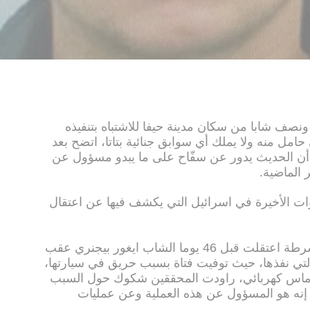
نصف شابا من سكان مدينة حيفا للاشتباه بتنفيذه
امل منه ولا يملك أي سوابق جنائية بتاتا، اتضح بعد
 أن الحديث يدور عن سفّاح على ما يبدو مسؤول عن
ات الأخيرة في اسرائيل التي يكشف فيها عن اعتقال
وكشف موقع واينت الاسرائيلي إن الشرطة اعتقلت قبل 46 يوما الشاب ايغور بيجنري عقب
التي نفذها، حيث توفيت فتاة بسبب حريق في سيارتها،
و تماس كهربائي، راودت المحققين شكوك حول السبب
نه هو المسؤول عن هذه العملية وعن عمليات