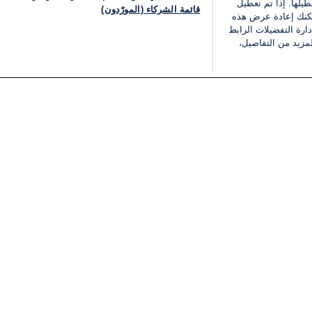
يلها. إذا تم تعطيل
قائمة الشركاء (المورّدون)
يمكنك إعادة عرض هذه
ارة التفضيلات الرابط
مزيد من التفاصيل،
مجانا
فئات
قانوني
ملخص الأخبار
شروط الخدمة
الشرق الأوسط
سياسة خاصة
شؤون إسرائيلية
شروط وأحكام الإعلان
دولي
إعلان إمكانية الوصول
مونديال 2026
إدارة التفضيلات
ثقافة
قائمة ملفات تعريف الارتباط
اقتصاد
رياضة
الحرب في إسرائيل