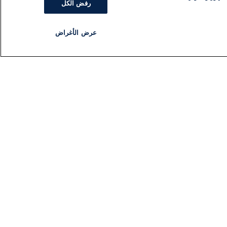
رفض الكل
عرض الأغراض
مذياع
برنامج
تابعنا
اشترك في النشرة الإخبارية