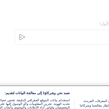
لأول!
نعمد نحن وشركاؤنا إلى معالجة البيانات لتقديم:
استخدام بيانات الموقع الجغرافي الدقيقة. فحص خصا
 المعرفات الفريدة،
تحديد الهوية. تخزين المعلومات و/أو الوصول إليها على 
ار معالجتنا وشركائنا
المخصصان وقياس أداء الإعلانات والمحتوى وأبحاث ال