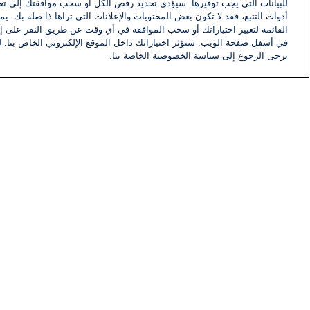
للبيانات التي يجب توفيرها. سيؤدي تحديد رفض الكل أو سحب موافقتك إلى تعط
أدوات التتبع، فقد لا تكون بعض المحتويات والإعلانات التي تراها ذا صلة بك. 
القائمة لتغيير اختياراتك أو سحب الموافقة في أي وقت عن طريق النقر على إد
في أسفل صفحة الويب. ستؤثر اختياراتك داخل الموقع الإلكتروني الخاص بنا. ل
يرجى الرجوع إلى سياسة الخصوصية الخاصة بنا.
أخبار
أخبار هامة
معلومات
اللجنة التنفيذية i24NEWS
برنامج i24NEWS
الاذاعة الحية
حياة مهنية
اتصال
خريطة الموقع