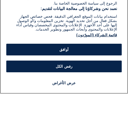
الرجوع إلى سياسة الخصوصية الخاصة بنا.
نعمد نحن وشركاؤنا إلى معالجة البيانات لتقديم:
استخدام بيانات الموقع الجغرافي الدقيقة. فحص خصائص الجهاز
بشكل فعال من أجل تحديد الهوية. تخزين المعلومات و/أو الوصول
إليها على أحد الأجهزة. الإعلانات والمحتوى المخصصان وقياس أداء
الإعلانات والمحتوى وأبحاث الجمهور وتطوير الخدمات.
قائمة الشركاء (المورّدون)
أوافق
رفض الكل
عرض الأغراض
أخبار
أخبار هامة
مجانا
مذياع
برنامج
معلومات
فئ
اللجنة التنفيذية i24NEWS
ملخ
برنامج i24NEWS
ال