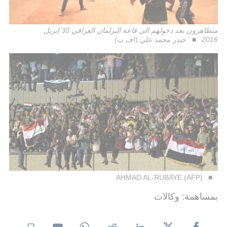
متظاهرون بعد دخولهم الى قاعة البرلمان العراقي 30 ابريل
2016
حيدر محمد علي (اف ب)
AHMAD AL-RUBAYE (AFP)
بمساهمة: وكالات