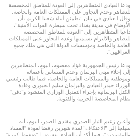
ودعا العبادي المتظاهرين إلى العودة للمناطق المخصصة
للتظاهر وعدم التجاوز على الممتلكات العامة والخاصة.
وقال العبادي في بيان "نطمئن أبناء شعبنا الكريم بأن
الأوضاع في مدينة بغداد تحت سيطرة القوات الأمنية"،
داعيا المتظاهرين إلى "العودة للمناطق المخصصة
للتظاهر والالتزام بسلميتها وعدم التجاوز على الممتلكات
العامة والخاصة ومؤسسات الدولة التي هي ملك جميع
العراقيين".
ودعا رئيس الجمهورية فؤاد معصوم، اليوم، المتظاهرين
إلى إخلاء مبنى البرلمان وعدم المساس بأعضائه
وموظفيه والممتلكات العامة والخاصة، فيما طالب رئيسي
الوزراء حيدر العبادي والبرلمان سليم الجبوري وقادة
الكتل البرلمانية بإجراء التعديل الوزاري المنشود و"دفن"
نظام المحاصصة الحزبية والفئوية.
وأعلن زعيم التيار الصدري مقتدى الصدر، اليوم، أنه
سيلجأ إلى "الاعتكاف" لمدة شهرين رفضا لعودة "الفساد
والمفسدين"، فيما أكد أن العبادي يتعرض لـ"ضغوط كبيرة"