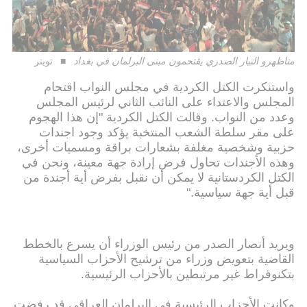
متاظهرو التيار الصدري يقتحمون مبنى البرلمان في بغداد
تويتر
واستنكرت الكتل الكردية في مجلس النواب اقتحام
المجلس والاعتداء على النائب الثاني لرئيس المجلس
وعدد من النواب. وقالت الكتل الكردية "إن هذا الهجوم
على مقر سلطة الشعب المنتخبة يؤكد وجود اجندات
حزبية وشخصية مغلفة بشعارات براقة ومسميات أخرى،
وهذه الأجندات تحاول فرض إرادة جهة معينة، ونحن في
الكتل الكردستانية لا يمكن أن نقبل بفرض أية أجندة من
قبل أية جهة سياسية."
ويريد أنصار الصدر من رئيس الوزراء أن يسرع بالخطط
القاضية بتعويض وزراء من ترشيح الأحزاب السياسية
بتكنوقراط غير مرتبطين بالأحزاب الرئيسية.
وكانت الأحزاب الرئيسية في البرلمان العراقي قد رفضت