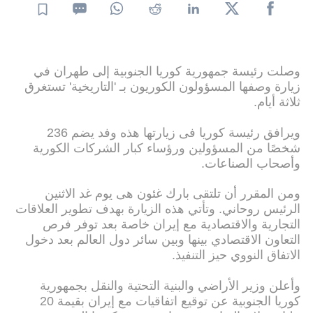
وصلت رئیسة جمهوریة كوریا الجنوبیة إلى طهران في
زیارة وصفها المسؤولون الكوریون بـ 'التاریخیة' تستغرق
ثلاثة أیام.
ویرافق رئیسة كوریا فی زیارتها هذه وفد یضم 236
شخصًا من المسؤولین ورؤساء كبار الشركات الكوریة
وأصحاب الصناعات.
ومن المقرر أن تلتقی بارك غئون هی یوم غد الاثنین
الرئیس روحاني. وتأتي هذه الزیارة بهدف تطویر العلاقات
التجاریة والاقتصادیة مع إیران خاصة بعد توفر فرص
التعاون الاقتصادي بینها وبین سائر دول العالم بعد دخول
الاتفاق النووي حیز التنفیذ.
وأعلن وزير الأراضي والبنية التحتية والنقل بجمهورية
كوريا الجنوبية عن توقيع اتفاقيات مع إيران بقيمة 20