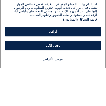
استخدام بيانات الموقع الجغرافي الدقيقة. فحص خصائص الجهاز
بشكل فعال من أجل تحديد الهوية. تخزين المعلومات و/أو الوصول
إليها على أحد الأجهزة. الإعلانات والمحتوى المخصصان وقياس أداء
الإعلانات والمحتوى وأبحاث الجمهور وتطوير الخدمات.
قائمة الشركاء (المورّدون)
أوافق
رفض الكل
عرض الأغراض
أخبار
أخبار هامة
مجانا
مذياع
برنامج
معلومات
فئ
اللجنة التنفيذية i24NEWS
ملخ
برنامج i24NEWS
ال
الاذاعة الحية
شؤو
حياة مهنية
دو