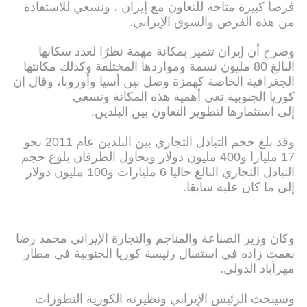
فرصا كبيرة متاحة للتعاون مع إيران ، ونسعي للاستفادة
من هذه الفرص والسوق الإيراني.
وصرح أن إيران تتميز بمكانة مهمة نظرًا لعدد سكانها
البالغ 80 مليون نسمة ومواردها المختلفة وكذلك مكانتها
الجغرافية الخاصة كهمزة وصل بين أسيا وأوروبا، وقال إن
كوريا الجنوبية تعي أهمية هذه المكانة وتسعي
إلى استثمارها لتطوير التعاون بين البلدين.
وقد بلغ حجم التبادل التجاري بین البلدین عام 2011 نحو
17 ملیارا و400 ملیون دولار ویحاول الطرفان بلوغ حجم
التبادل التجاري البالغ حالیا 6 ملیارات و100 ملیون دولار
إلی ما كان علیه سابقا.
وكان وزیر الصناعة والمناجم والتجارة الإیراني محمد رضا
نعمت زاده في استقبال رئیسة كوریا الجنوبیة في مطار
مهرآباد الدولي.
وسیبحث الرئیس الإیراني ونظیرته الكوریة التطورات