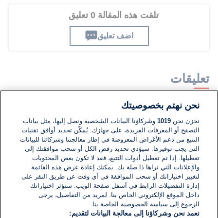
تلقت هذه المقالة 0 تعليق
اضف تعليق
تعليقات
نحن نهتم بخصوصيتك
لا توجد تعليقات مكتوبة حتى الآن. كن الأول!
نخزن نحن
1019
وشركاؤنا البيانات الشخصية ونصل إليها، مثل بيانات
التصفح أو المعرفات الفريدة، على جهازك. يُمكّن تحديد أوافق تقنيات
اكتب تعليقًا جديدًا ...
التتبع من دعم الأغراض المعروضة في إطار معالجتنا وشركائنا للبيانات
التي يجب توفيرها. سيؤدي تحديد رفض الكل أو سحب موافقتك إلى
تعطيلها. إذا تم تعطيل أدوات التتبع، فقد لا تكون بعض المحتويات
والإعلانات التي تراها ذا صلة بك. يمكنك إعادة عرض هذه القائمة
لتغيير اختياراتك أو سحب الموافقة في أي وقت عن طريق النقر على
إدارة التفضيلات الرابط في أسفل صفحة الويب. ستؤثر اختياراتك
داخل الموقع الإلكتروني الخاص بنا. لمزيد من التفاصيل، يرجى
الرجوع إلى سياسة الخصوصية الخاصة بنا.
نعمد نحن وشركاؤنا إلى معالجة البيانات لتقديم: