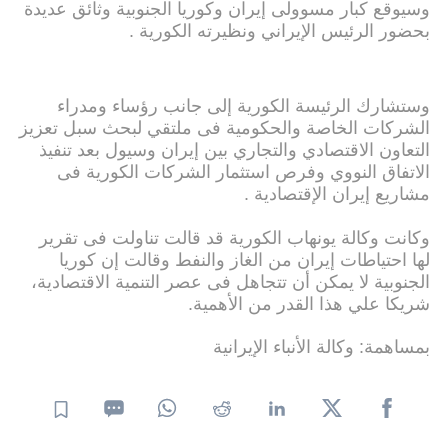
وسیوقع كبار مسوولی إیران وكوریا الجنوبیة وثائق عدیدة
بحضور الرئیس الإیراني ونظیرته الكوریة .
وستشارك الرئیسة الكوریة إلى جانب رؤساء ومدراء
الشركات الخاصة والحكومیة فی ملتقي لبحث سبل تعزیز
التعاون الاقتصادي والتجاري بین إیران وسیول بعد تنفیذ
الاتفاق النووي وفرص استثمار الشركات الكوریة فی
مشاریع إیران الإقتصادیة .
وكانت وكالة یونهاب الكوریة قد قالت تناولت فی تقریر
لها احتیاطات إیران من الغاز والنفط وقالت إن كوریا
الجنوبیة لا یمكن أن تتجاهل فی عصر التنمیة الاقتصادیة،
شریكا علي هذا القدر من الأهمیة.
بمساهمة: وكالة الأنباء الإيرانية