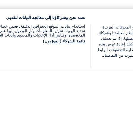
نعمد نحن وشركاؤنا إلى معالجة البيانات لتقديم:
استخدام بيانات الموقع الجغرافي الدقيقة. فحص خصا
 المعرفات الفريدة،
تحديد الهوية. تخزين المعلومات و/أو الوصول إليها على 
ار معالجتنا وشركائنا
المخصصان وقياس أداء الإعلانات والمحتوى وأبحاث ال
يلها. إذا تم تعطيل
قائمة الشركاء (المورّدون)
يمكنك إعادة عرض هذه
ارة التفضيلات الرابط
مزيد من التفاصيل،
مجانا
فئات
قانوني
ملخص الأخبار
شروط الخدمة
الشرق الأوسط
سياسة خاصة
شؤون إسرائيلية
شروط وأحكام الإعلان
دولي
إعلان إمكانية الوصول
مونديال 2026
إدارة التفضيلات
ثقافة
قائمة ملفات تعريف الارتباط
اقتصاد