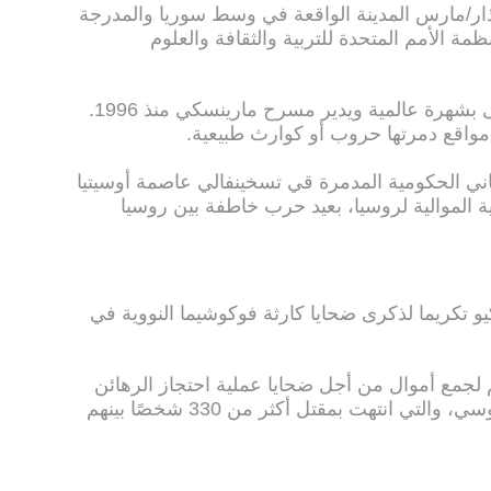
ن الجيش السوري استعاد في 27 أذار/مارس المدينة الواقعة في وسط سوريا والمدرجة
مة الأمم المتحدة للتربية والثقافة والعلوم
وفاليري غيرغييف قائد أوركسترا يحظى بشهرة عالمية ويدير مسرح مارينسكي منذ 1996.
واقع دمرتها حروب أو كوارث طبيعية.
2 حفلا أمام المباني الحكومية المدمرة قي تسخينفالي عاصمة أوسيتيا
ية الموالية لروسيا، بعيد حرب خاطفة بين روسيا
ي طوكيو تكريما لذكرى ضحايا كارثة فوكوشيما النووية في
م لجمع أموال من أجل ضحايا عملية احتجاز الرهائن
في إحدى مدارس بيسلان بالقوقاز الروسي، والتي انتهت بمقتل أكثر من 330 شخصًا بينهم