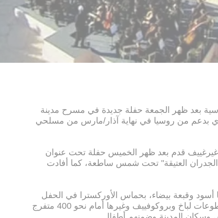
وسية بعد ظهر الجمعة حفلة جديدة في مسرح مدينة
وري بدعم من روسيا في نهاية آذار/مارس من مسلحي
 غيرغييف قدم بعد ظهر الخميس حفلة تحت عنوان
الجدران العتيقة" تحت شمس ساطعة، كما أفادت
ا أسود وقبعة بيضاء، بحماس الأوركسترا في الحفل
الذي دام نحو ساعة وعزفت خلاله مقطوعات لباخ وبروكوفييف وغيرها أمام نحو 400 متفرج
 وسكان المدينة وضمنهم أطفال.