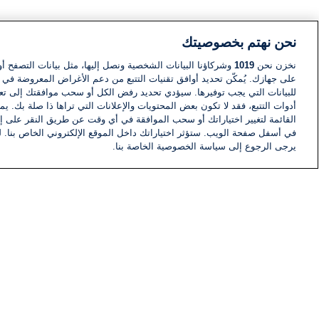
نحن نهتم بخصوصيتك
نخزن نحن
1019
وشركاؤنا البيانات الشخصية ونصل إليها، مثل بيانات التصفح أو
على جهازك. يُمكّن تحديد أوافق تقنيات التتبع من دعم الأغراض المعروضة في إط
للبيانات التي يجب توفيرها. سيؤدي تحديد رفض الكل أو سحب موافقتك إلى تعط
أدوات التتبع، فقد لا تكون بعض المحتويات والإعلانات التي تراها ذا صلة بك. 
القائمة لتغيير اختياراتك أو سحب الموافقة في أي وقت عن طريق النقر على إد
في أسفل صفحة الويب. ستؤثر اختياراتك داخل الموقع الإلكتروني الخاص بنا. ل
يرجى الرجوع إلى سياسة الخصوصية الخاصة بنا.
أخبار
أخبار هامة
معلومات
اللجنة التنفيذية i24NEWS
برنامج i24NEWS
الاذاعة الحية
حياة مهنية
اتصال
خريطة الموقع