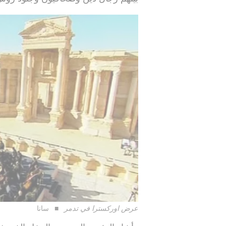
عرض اوركسترا في تدمر
سانا