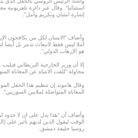
وأشاد الرئيس الروسي بالحفل الذي بثه 
استثنائيا". وقال عبر دائرة تلفزيونية 
إشارة امتنان وتكريم وأمل".
وأضاف "الامتنان لكل من يكافحون الإر
أملا ليس فقط لانبعاث تدمر بل أيضا ل
هو الإرهاب الدولي".
إلا أن وزير الخارجية البريطاني فيليب ها
محاولة "للفت الانتباه عن المعاناة المت
وقال هاموند إن تنظيم هذا الحفل المو
المعاناة المتواصلة لملايين السوريين".
وأضاف أن "هذا يدل على ان لا حدود لما 
الوقت ليقول الذين لديهم تأثير على (
روسيا حليفة دمشق.