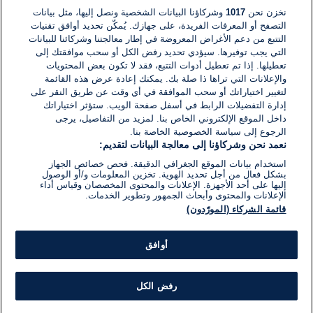
نخزن نحن
1017
وشركاؤنا البيانات الشخصية ونصل إليها، مثل بيانات
التصفح أو المعرفات الفريدة، على جهازك. يُمكّن تحديد أوافق تقنيات
اكتب تعليقًا جديدًا ...
التتبع من دعم الأغراض المعروضة في إطار معالجتنا وشركائنا للبيانات
التي يجب توفيرها. سيؤدي تحديد رفض الكل أو سحب موافقتك إلى
تعطيلها. إذا تم تعطيل أدوات التتبع، فقد لا تكون بعض المحتويات
والإعلانات التي تراها ذا صلة بك. يمكنك إعادة عرض هذه القائمة
لتغيير اختياراتك أو سحب الموافقة في أي وقت عن طريق النقر على
إدارة التفضيلات الرابط في أسفل صفحة الويب. ستؤثر اختياراتك
داخل الموقع الإلكتروني الخاص بنا. لمزيد من التفاصيل، يرجى
الرجوع إلى سياسة الخصوصية الخاصة بنا.
نعمد نحن وشركاؤنا إلى معالجة البيانات لتقديم:
استخدام بيانات الموقع الجغرافي الدقيقة. فحص خصائص الجهاز
بشكل فعال من أجل تحديد الهوية. تخزين المعلومات و/أو الوصول
إليها على أحد الأجهزة. الإعلانات والمحتوى المخصصان وقياس أداء
الإعلانات والمحتوى وأبحاث الجمهور وتطوير الخدمات.
قائمة الشركاء (المورّدون)
أوافق
رفض الكل