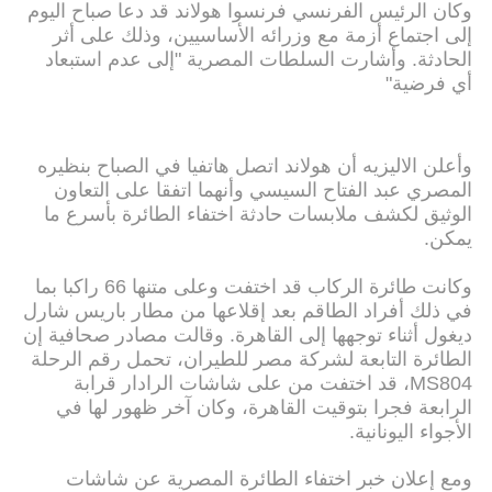
وكان الرئيس الفرنسي فرنسوا هولاند قد دعا صباح اليوم
إلى اجتماع أزمة مع وزرائه الأساسيين، وذلك على أثر
الحادثة. وأشارت السلطات المصرية "إلى عدم استبعاد
أي فرضية"
وأعلن الاليزيه أن هولاند اتصل هاتفيا في الصباح بنظيره
المصري عبد الفتاح السيسي وأنهما اتفقا على التعاون
الوثيق لكشف ملابسات حادثة اختفاء الطائرة بأسرع ما
يمكن.
وكانت طائرة الركاب قد اختفت وعلى متنها 66 راكبا بما
في ذلك أفراد الطاقم بعد إقلاعها من مطار باريس شارل
ديغول أثناء توجهها إلى القاهرة. وقالت مصادر صحافية إن
الطائرة التابعة لشركة مصر للطيران، تحمل رقم الرحلة
MS804، قد اختفت من على شاشات الرادار قرابة
الرابعة فجرا بتوقيت القاهرة، وكان آخر ظهور لها في
الأجواء اليونانية.
ومع إعلان خبر اختفاء الطائرة المصرية عن شاشات