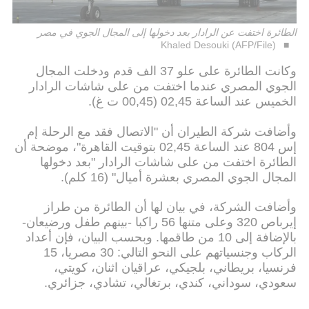
الطائرة اختفت عن الرادار بعد دخولها إلى المجال الجوي في مصر
Khaled Desouki (AFP/File)
وكانت الطائرة على علو 37 الف قدم ودخلت المجال
الجوي المصري عندما اختفت من على شاشات الرادار
الخميس عند الساعة 02,45 (00,45 ت غ).
وأضافت شركة الطيران أن "الاتصال فقد مع الرحلة إم
إس 804 عند الساعة 02,45 بتوقيت القاهرة"، موضحة أن
الطائرة اختفت من على شاشات الرادار "بعد دخولها
المجال الجوي المصري بعشرة أميال" (16 كلم).
وأضافت الشركة، في بيان لها أن الطائرة من طراز
إيرباص 320 وعلى متنها 56 راكبا -بينهم طفل ورضيعان-
بالإضافة إلى 10 من طاقمها. وبحسب البيان، فإن أعداد
الركاب وجنسياتهم على النحو التالي: 30 مصريا، 15
فرنسيا، بريطاني، بلجيكي، عراقيان اثنان، كويتي،
سعودي، سوداني، كندي، برتغالي، تشادي، جزائري.