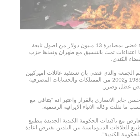
نددت ايران السبت بقرار محكمة كندية قضى بمصادرة 13 مليون دولار من اصول تابعة
ايا اعتداءات تمت بالتنسيق مع طهران ونفذها حزب
ضاء الكندي.
لجمعة والذي قضى بان تستفيد عائلات اميركيين
قتلوا في ثمانية اعتداءات ارتكبت بين 1983 و2002 من الممتلكات والحسابات المصرفية
تعويض عطل وضرر.
حسن جابر الانصاري بالقرار واعتبر انه "يتنافى مع
سب ما نقلت وكالة الانباء الايرانية الرسمية.
عارض مع تاكيدات الحكومة الكندية الجديدة بتطبيع
طبيع للعلاقات الدبلوماسية بين البلدين يفترض اعادة
حكومة الكندية".