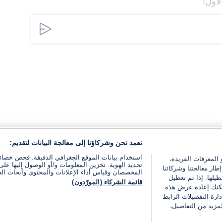
لأول!
نعمد نحن وشركاؤنا إلى معالجة البيانات لتقديم:
استخدام بيانات الموقع الجغرافي الدقيقة. فحص خصا
 المعرفات الفريدة،
تحديد الهوية. تخزين المعلومات و/أو الوصول إليها على 
ار معالجتنا وشركائنا
المخصصان وقياس أداء الإعلانات والمحتوى وأبحاث ال
يلها. إذا تم تعطيل
قائمة الشركاء (المورّدون)
يمكنك إعادة عرض هذه
ارة التفضيلات الرابط
مزيد من التفاصيل،