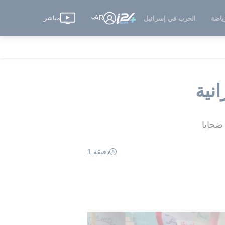
AR
مباشر
ياضة
الحرب في إسرائيل
نية
دقيقة 1