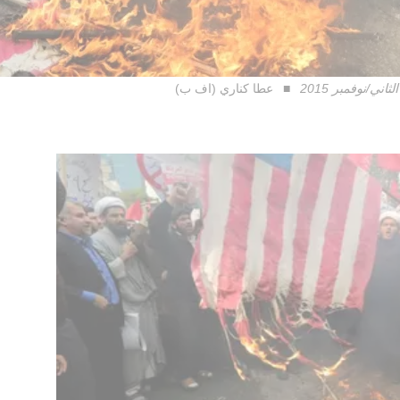
عطا كناري (اف ب)