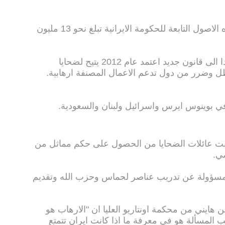
ونقلت وسائل اعلام كندية ان قيمة هذه الاصول التابعة للحكومة الايرانية تبلغ نحو 13 مليون
وتم تقديم هذه الشكوى في كندا استنادا الى قانون جديد اعتمد عام 2012 يتيح لضحايا
ل وضرر من دول تدعم الاعمال المصنفة ارهابية.
في بوينوس ايرس واسرائيل ولبنان والسعودية.
كنت عائلات الضحايا من الحصول على حكم مماثل من
ي.
ن مسؤولة عن تدريب عناصر لحماس وحزب الله وتقديم
هايني من محكمة اونتاريو العليا ان "الارهاب هو
لب المسألة هو في معرفة ما اذا كانت ايران تتمتع