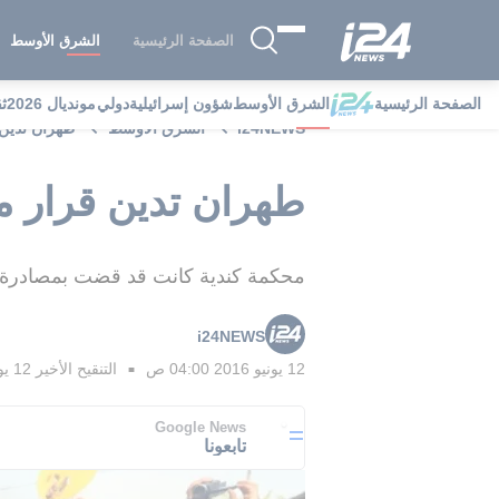
الصفحة الرئيسية
الشرق الأوسط
الصفحة الرئيسية
الشرق الأوسط
شؤون إسرائيلية
دولي
مونديال 2026
ث
i24NEWS
الشرق الأوسط
طهران تدين 
طهران تدين قرار م
محكمة كندية كانت قد قضت بمصادرة 13 مليون دولار تابعة للحكومة الإيرانية لدفع تعويضات لعائلات ضحا
i24NEWS
12 يونيو 2016 04:00 ص
التنقيح الأخير
12 يونيو 2016 02:17 ص
■
Google News
تابعونا