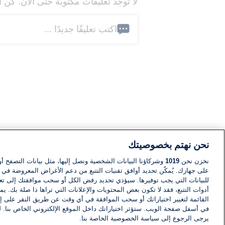
لا توجد تعليقات مكتوبة حتى الآن. كن ا
اكتب تعليقًا جديدًا ...
نحن نهتم بخصوصيتك
نخزن نحن
1019
وشركاؤنا البيانات الشخصية ونصل إليها، مثل بيانات التصفح أو
على جهازك. يُمكّن تحديد أوافق تقنيات التتبع من دعم الأغراض المعروضة في إط
للبيانات التي يجب توفيرها. سيؤدي تحديد رفض الكل أو سحب موافقتك إلى تعط
أدوات التتبع، فقد لا تكون بعض المحتويات والإعلانات التي تراها ذا صلة بك. 
القائمة لتغيير اختياراتك أو سحب الموافقة في أي وقت عن طريق النقر على إد
في أسفل صفحة الويب. ستؤثر اختياراتك داخل الموقع الإلكتروني الخاص بنا. ل
يرجى الرجوع إلى سياسة الخصوصية الخاصة بنا.