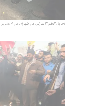
احراق العلم الاميركي في طهران في 4 تشرين الثاني/نوفمبر 2015