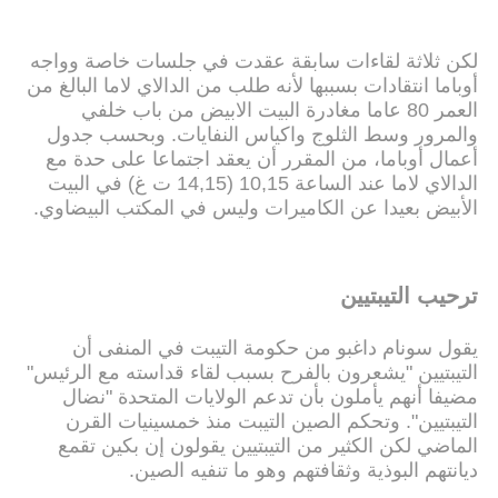
لكن ثلاثة لقاءات سابقة عقدت في جلسات خاصة وواجه
أوباما انتقادات بسببها لأنه طلب من الدالاي لاما البالغ من
العمر 80 عاما مغادرة البيت الابيض من باب خلفي
والمرور وسط الثلوج واكياس النفايات. وبحسب جدول
أعمال أوباما، من المقرر أن يعقد اجتماعا على حدة مع
الدالاي لاما عند الساعة 10,15 (14,15 ت غ) في البيت
الأبيض بعيدا عن الكاميرات وليس في المكتب البيضاوي.
ترحيب التيبتيين
يقول سونام داغبو من حكومة التيبت في المنفى أن
التيبتيين "يشعرون بالفرح بسبب لقاء قداسته مع الرئيس"
مضيفا أنهم يأملون بأن تدعم الولايات المتحدة "نضال
التيبتيين". وتحكم الصين التيبت منذ خمسينيات القرن
الماضي لكن الكثير من التيبتيين يقولون إن بكين تقمع
ديانتهم البوذية وثقافتهم وهو ما تنفيه الصين.