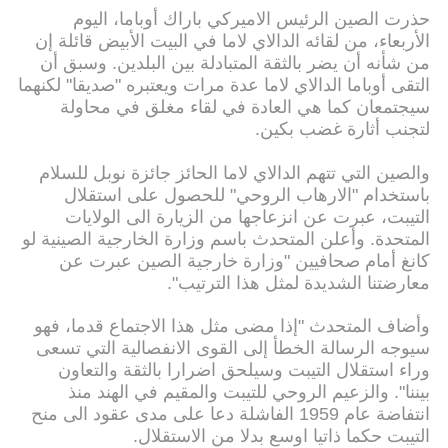
حذرت الصين الرئيس الاميركي باراك أوباما، اليوم
الأربعاء، من لقائه الدالاي لاما في البيت الأبيض قائلة إن
من شأنه أن يضر بالثقة المتبادلة بين البلدين. وسبق أن
التقى أوباما الدالاي لاما عدة مرات ويعتبره "صديقا" لكنهما
سيجتمعان كما هي العادة في لقاء مغلق في محاولة
لتجنب أثارة غضب بكين.
والصين التي تتهم الدالاي لاما الحائز جائزة نوبل للسلام
باستخدام "الارهاب الروحي" للحصول على استقلال
التيبت، عبرت عن انزعاجها من الزيارة الى الولايات
المتحدة. وأعلن المتحدث باسم وزارة الخارجية الصينية لو
كانغ أمام صحافيين "وزارة خارجية الصين عبرت عن
معارضتنا الشديدة لمثل هذا الترتيب".
وأضاف المتحدث "إذا مضى مثل هذا الاجتماع قدما، فهو
سيوجه الرسالة الخطأ إلى القوى الانفصالية التي تسعى
وراء استقلال التيبت وسيلحق اضرارا بالثقة والتعاون
بيننا". والزعيم الروحي للتيبت والمقيم في الهند منذ
انتفاضة عام 1959 الفاشلة دعا على مدى عقود الى منح
التيبت حكما ذاتيا اوسع بدلا من الاستقلال.