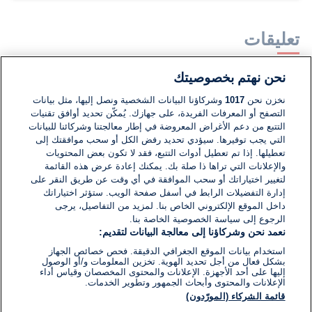
تعليقات
نحن نهتم بخصوصيتك
لا توجد تعليقات مكتوبة حتى الآن. كن الأول!
نخزن نحن
1017
وشركاؤنا البيانات الشخصية ونصل إليها، مثل بيانات
التصفح أو المعرفات الفريدة، على جهازك. يُمكّن تحديد أوافق تقنيات
اكتب تعليقًا جديدًا ...
التتبع من دعم الأغراض المعروضة في إطار معالجتنا وشركائنا للبيانات
التي يجب توفيرها. سيؤدي تحديد رفض الكل أو سحب موافقتك إلى
تعطيلها. إذا تم تعطيل أدوات التتبع، فقد لا تكون بعض المحتويات
والإعلانات التي تراها ذا صلة بك. يمكنك إعادة عرض هذه القائمة
لتغيير اختياراتك أو سحب الموافقة في أي وقت عن طريق النقر على
إدارة التفضيلات الرابط في أسفل صفحة الويب. ستؤثر اختياراتك
داخل الموقع الإلكتروني الخاص بنا. لمزيد من التفاصيل، يرجى
الرجوع إلى سياسة الخصوصية الخاصة بنا.
نعمد نحن وشركاؤنا إلى معالجة البيانات لتقديم:
استخدام بيانات الموقع الجغرافي الدقيقة. فحص خصائص الجهاز
بشكل فعال من أجل تحديد الهوية. تخزين المعلومات و/أو الوصول
إليها على أحد الأجهزة. الإعلانات والمحتوى المخصصان وقياس أداء
الإعلانات والمحتوى وأبحاث الجمهور وتطوير الخدمات.
قائمة الشركاء (المورّدون)