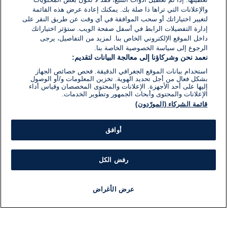
والإعلانات التي تراها ذا صلة بك. يمكنك إعادة عرض هذه القائمة
لتغيير اختياراتك أو سحب الموافقة في أي وقت عن طريق النقر على
إدارة التفضيلات الرابط في أسفل صفحة الويب. ستؤثر اختياراتك
داخل الموقع الإلكتروني الخاص بنا. لمزيد من التفاصيل، يرجى
الرجوع إلى سياسة الخصوصية الخاصة بنا.
نعمد نحن وشركاؤنا إلى معالجة البيانات لتقديم:
استخدام بيانات الموقع الجغرافي الدقيقة. فحص خصائص الجهاز
بشكل فعال من أجل تحديد الهوية. تخزين المعلومات و/أو الوصول
إليها على أحد الأجهزة. الإعلانات والمحتوى المخصصان وقياس أداء
الإعلانات والمحتوى وأبحاث الجمهور وتطوير الخدمات.
قائمة الشركاء (المورّدون)
أوافق
رفض الكل
عرض الأغراض
أخبار
أخبار هامة
مجانا
مذياع
برنامج