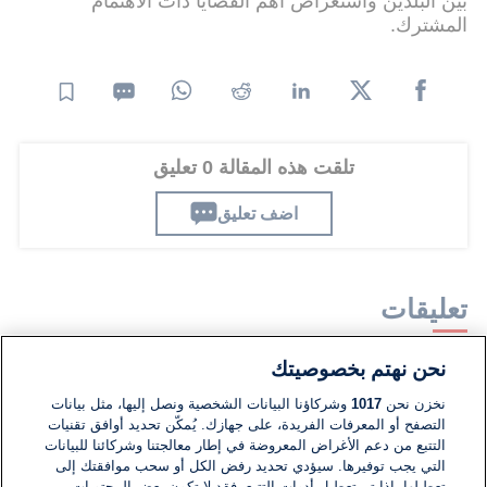
بين البلدين واستعراض أهم القضايا ذات الاهتمام
المشترك.
تلقت هذه المقالة 0 تعليق
اضف تعليق
تعليقات
نحن نهتم بخصوصيتك
لا توجد تعليقات مكتوبة حتى الآن. كن الأول!
نخزن نحن
1017
وشركاؤنا البيانات الشخصية ونصل إليها، مثل بيانات
التصفح أو المعرفات الفريدة، على جهازك. يُمكّن تحديد أوافق تقنيات
اكتب تعليقًا جديدًا ...
التتبع من دعم الأغراض المعروضة في إطار معالجتنا وشركائنا للبيانات
التي يجب توفيرها. سيؤدي تحديد رفض الكل أو سحب موافقتك إلى
تعطيلها. إذا تم تعطيل أدوات التتبع، فقد لا تكون بعض المحتويات