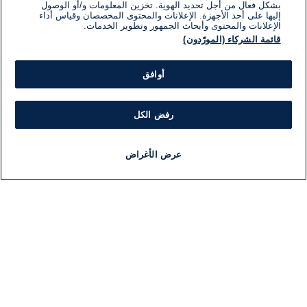
بشكل فعال من أجل تحديد الهوية. تخزين المعلومات و/أو الوصول
إليها على أحد الأجهزة. الإعلانات والمحتوى المخصصان وقياس أداء
الإعلانات والمحتوى وأبحاث الجمهور وتطوير الخدمات.
قائمة الشركاء (المورّدون)
أوافق
رفض الكل
عرض الأغراض
أخبار
أخبار هامة
مجانا
مذياع
برنامج
معلومات
فئ
اللجنة التنفيذية i24NEWS
ملخ
برنامج i24NEWS
ال
الاذاعة الحية
شؤو
حياة مهنية
دو
اتصال
موند
خريطة الموقع
ثقا