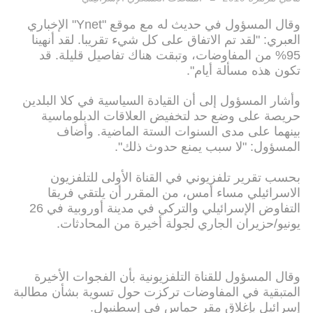
وقال المسؤول في حديث له مع موقع "Ynet" الإخباري
العبري: "لقد تم الاتفاق على كل شيء تقريبا. لقد أنهينا
95% من المفاوضات، وتبقت هناك تفاصيل قليلة. قد
تكون هذه مسألة أيام".
وأشار المسؤول إلى أن القيادة السياسية في كلا البلدين
حريصة على وضع حد لتخفيض العلاقات الدبلوماسية
بينهما على مدى السنوات الستة الماضية. وأضاف
المسؤول: "لا سبب يمنع حدوث ذلك".
بحسب تقرير تلفزيوني في القناة الأولى للتلفزيون
الاسرائيلي مساء أمس، من المقرر أن يلتقي فريقا
التفاوض الإسرائيلي والتركي في مدينة أوروبية في 26
يونيو/حزيران الجاري لجولة أخيرة من المحادثات.
وقال المسؤول للقناة التلفزيونية بأن الفجوات الأخيرة
المتبقية في المفاوضات تركزت حول تسوية بشأن مطالبة
إسرائيل بإغلاق مقر حماس في إسطنبول.