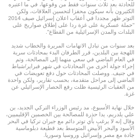
للحادثة بعد ثلاث سنوات فقط من وقوعها، في ما اعتبره
الكثيرون بأنه سيكون محفزا لتحسين العلاقات، ولكن
التوتر ظهر مجددا في أعقاب اعلان إسرائيل صيف 2014
"حملة عسكرية على غزة ردا على إطلاق صواريخ على
البلدات والمدن الإسرائيلية من القطاع".
بعد سنوات من تبادل الاتهامات المريرة والخطاب شديد
اللهجة بين البلدين، قرر الطرفان البدء بمحادثات سرية
في العام الماضي في سعي منهما إلى المصالحة، وتم
إجراء جولة أخرى من المحادثات في شهر فبراير/شباط
في جنيف. ووصلت المحادثات حول دفع تعويضات في
الماضي إلى مراحل متقدمة، بحسب تقارير، ولكن واحدة
من العقبات الرئيسية ظلت رفع الحصار الإسرائيلي عن
غزة.
خلال نهاية الأسبوع، مد رئيس الوزراء التركي الجديد، بن
علي يلدريم، يدا حذرة للمصالحة بين الخصمين الإقليميين،
وقال إنه لا يرغب بأي توتر دائم مع جيران تركيا في البحر
الأسود والبحر الأبيض المتوسط بعد قطيعة دبلوماسية
جادة مع مصر وإسرائيل وروسيا وسوريا.