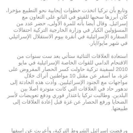
وتابع بأن تركيا اتخذت خطوات إيجابية نحو التطبيع مؤخرا،
كان أبرزها سحبها للفيتو في الناتو على التعاون مع
إسرائيل. وقال أيضا بأنه للمرة الأولى، حضر عدد من
المسؤولين الكبار في وزارة الخارجية التركية احتفالات
السفارة الإسرائيلية في أنقرة بيوم الاستقلال الإسرائيلي
في شهر مايو/ايار.
استعادة العلاقات الثنائية ستأتي بعد ست سنوات من
الاقتحام الدامي للقوات الخاصة الإسرائيلية في مايو
2010 لسفينة تركية حاولت كسر الحصار المفروض على
غزة، ما أسفر عن مقتل 10 مواطنين أتراك خلال
مواجهات مع الجنود الإسرائيليين. وأدت هذه الحادثة إلى
تدهور حاد في العلاقات التي كانت متوترة أصلا بين
البلدين. وطالبت تركيا باعتذار فوري ودفع تعويضات لأسر
الضحايا ورفع الحصار عن غزة قبل إعادة العلاقات إلى
طبيعتها.
ورفضت إسرائيل الشروط التركية، وأعربت عن اسفها