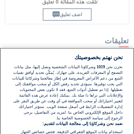
تلقت هذه المقالة 0 تعليق
اضف تعليق
تعليقات
نحن نهتم بخصوصيتك
لا توجد تعليقات مكتوبة حتى الآن. كن الأول!
نخزن نحن
1019
وشركاؤنا البيانات الشخصية ونصل إليها، مثل بيانات
التصفح أو المعرفات الفريدة، على جهازك. يُمكّن تحديد أوافق تقنيات
اكتب تعليقًا جديدًا ...
التتبع من دعم الأغراض المعروضة في إطار معالجتنا وشركائنا للبيانات
التي يجب توفيرها. سيؤدي تحديد رفض الكل أو سحب موافقتك إلى
تعطيلها. إذا تم تعطيل أدوات التتبع، فقد لا تكون بعض المحتويات
والإعلانات التي تراها ذا صلة بك. يمكنك إعادة عرض هذه القائمة
لتغيير اختياراتك أو سحب الموافقة في أي وقت عن طريق النقر على
إدارة التفضيلات الرابط في أسفل صفحة الويب. ستؤثر اختياراتك
داخل الموقع الإلكتروني الخاص بنا. لمزيد من التفاصيل، يرجى
الرجوع إلى سياسة الخصوصية الخاصة بنا.
نعمد نحن وشركاؤنا إلى معالجة البيانات لتقديم:
استخدام بيانات الموقع الجغرافي الدقيقة. فحص خصائص الجهاز