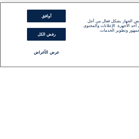
أوافق
ئص الجهاز بشكل فعال من أجل
أحد الأجهزة. الإعلانات والمحتوى
جمهور وتطوير الخدمات.
رفض الكل
عرض الأغراض
مذياع
برنامج
تابعنا
اشترك في النشرة الإخبارية