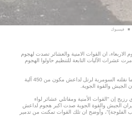
فيسبوك
م الاربعاء، ان القوات الامنية والعشائر تصدت لهجوم
مرت عشرات الآليات التابعة للتنظيم حاولوا الهجوم
وتصدت القوات الأمنية العراقية وفقا لما نقلته السومرية لرتل لداعش مكون من 450 آلية
 الجيش والقوة الجوية.
رزيج إن "القوات الأمنية ومقاتلي عشائر لواء
يران الجيش والقوة الجوية صدت اكبر هجوم لداعش
امرية الفلوجة (23كم جنوب الفلوجة)"، وأوضح ان تلك القوات تمكنت من تدمير