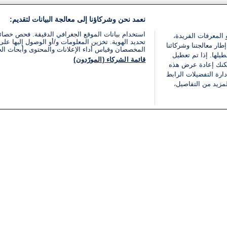
نعمد نحن وشركاؤنا إلى معالجة البيانات لتقديم:
استخدام بيانات الموقع الجغرافي الدقيقة. فحص خصا
 المعرفات الفريدة،
تحديد الهوية. تخزين المعلومات و/أو الوصول إليها على 
ار معالجتنا وشركائنا
المخصصان وقياس أداء الإعلانات والمحتوى وأبحاث ال
يلها. إذا تم تعطيل
قائمة الشركاء (المورّدون)
يمكنك إعادة عرض هذه
ارة التفضيلات الرابط
مزيد من التفاصيل،
مجانا
فئات
قانوني
ملخص الأخبار
شروط الخدمة
الشرق الأوسط
سياسة خاصة
شؤون إسرائيلية
شروط وأحكام الإعلان
دولي
إعلان إمكانية الوصول
مونديال 2026
إدارة التفضيلات
ثقافة
قائمة ملفات تعريف الارتباط
اقتصاد
رياضة