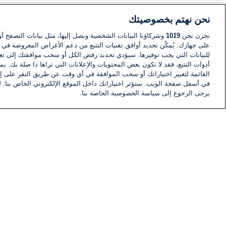
نحن نهتم بخصوصيتك
نخزن نحن
1019
وشركاؤنا البيانات الشخصية ونصل إليها، مثل بيانات التصفح أو
على جهازك. يُمكّن تحديد أوافق تقنيات التتبع من دعم الأغراض المعروضة في إط
للبيانات التي يجب توفيرها. سيؤدي تحديد رفض الكل أو سحب موافقتك إلى تعط
أدوات التتبع، فقد لا تكون بعض المحتويات والإعلانات التي تراها ذا صلة بك. 
القائمة لتغيير اختياراتك أو سحب الموافقة في أي وقت عن طريق النقر على إد
في أسفل صفحة الويب. ستؤثر اختياراتك داخل الموقع الإلكتروني الخاص بنا. ل
يرجى الرجوع إلى سياسة الخصوصية الخاصة بنا.
أخبار
أخبار هامة
معلومات
اللجنة التنفيذية i24NEWS
برنامج i24NEWS
الاذاعة الحية
حياة مهنية
اتصال
خريطة الموقع