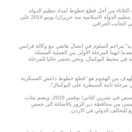
الثلاثاء من أجل قطع خطوط امداد تنظيم الدولة
الاسلامية بين سوريا والعراق. ويسيطر تنظيم الدولة الاسلامية منذ حزيران/ يونيو 2014 على
في الجانب العراقي.
يد" مزاحم السلوم في اتصال هاتفي مع وكالة فرانس
ما انهينا المرحلة الأولى من العملية المتمثلة
ية في محيط البوكمال. ونحن نحضر حاليا للمرحلة
الهدف من الهجوم هو "قطع خطوط داعش العسكرية
مرحلة ثانية السيطرة على البوكمال".
"جيش سوريا الجديد" فصيل معارض تأسس في تشرين الثاني/ نوفمبر 2015، ويضم مئات
ئيسي من محافظة دير الزور بالاضافة الى حمص
 للتحالف الدولي في الاردن.