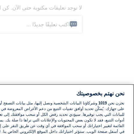
لا توجد تعليقات مكتوبة حتى الآن. كن ا
اكتب تعليقًا جديدًا ...
نحن نهتم بخصوصيتك
نخزن نحن
1019
وشركاؤنا البيانات الشخصية ونصل إليها، مثل بيانات التصفح أو
على جهازك. يُمكّن تحديد أوافق تقنيات التتبع من دعم الأغراض المعروضة في إط
للبيانات التي يجب توفيرها. سيؤدي تحديد رفض الكل أو سحب موافقتك إلى تعط
أدوات التتبع، فقد لا تكون بعض المحتويات والإعلانات التي تراها ذا صلة بك. 
القائمة لتغيير اختياراتك أو سحب الموافقة في أي وقت عن طريق النقر على إد
في أسفل صفحة الويب. ستؤثر اختياراتك داخل الموقع الإلكتروني الخاص بنا. ل