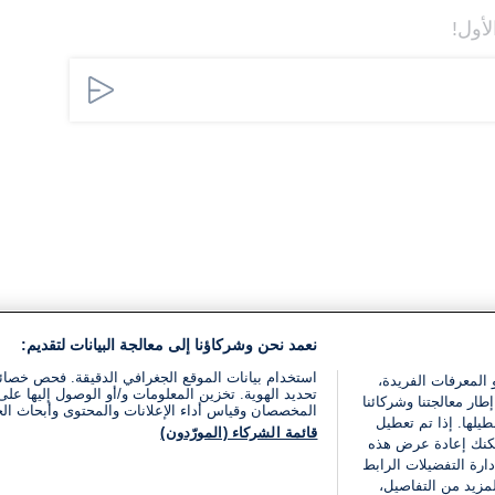
لأول!
نعمد نحن وشركاؤنا إلى معالجة البيانات لتقديم:
استخدام بيانات الموقع الجغرافي الدقيقة. فحص خصا
 المعرفات الفريدة،
تحديد الهوية. تخزين المعلومات و/أو الوصول إليها على 
ار معالجتنا وشركائنا
المخصصان وقياس أداء الإعلانات والمحتوى وأبحاث ال
يلها. إذا تم تعطيل
قائمة الشركاء (المورّدون)
يمكنك إعادة عرض هذه
ارة التفضيلات الرابط
مزيد من التفاصيل،