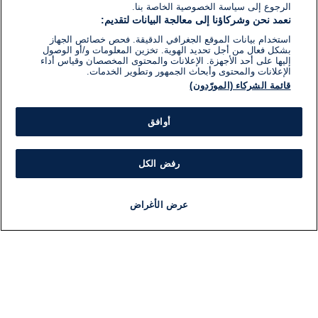
الرجوع إلى سياسة الخصوصية الخاصة بنا.
نعمد نحن وشركاؤنا إلى معالجة البيانات لتقديم:
استخدام بيانات الموقع الجغرافي الدقيقة. فحص خصائص الجهاز
بشكل فعال من أجل تحديد الهوية. تخزين المعلومات و/أو الوصول
إليها على أحد الأجهزة. الإعلانات والمحتوى المخصصان وقياس أداء
الإعلانات والمحتوى وأبحاث الجمهور وتطوير الخدمات.
قائمة الشركاء (المورّدون)
أوافق
رفض الكل
عرض الأغراض
أخبار
أخبار هامة
مجانا
مذياع
برنامج
معلومات
فئ
اللجنة التنفيذية i24NEWS
ملخ
برنامج i24NEWS
ال