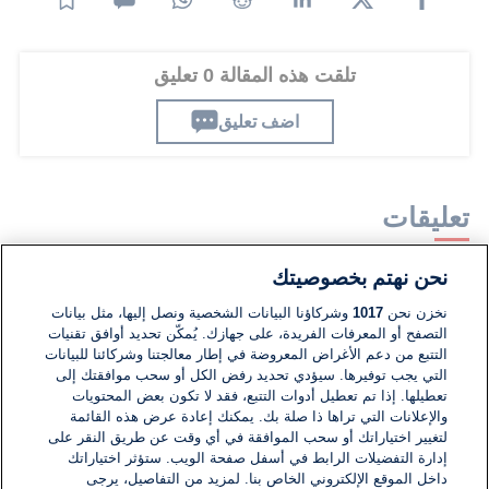
تلقت هذه المقالة 0 تعليق
اضف تعليق
تعليقات
نحن نهتم بخصوصيتك
لا توجد تعليقات مكتوبة حتى الآن. كن الأول!
نخزن نحن
1017
وشركاؤنا البيانات الشخصية ونصل إليها، مثل بيانات
التصفح أو المعرفات الفريدة، على جهازك. يُمكّن تحديد أوافق تقنيات
اكتب تعليقًا جديدًا ...
التتبع من دعم الأغراض المعروضة في إطار معالجتنا وشركائنا للبيانات
التي يجب توفيرها. سيؤدي تحديد رفض الكل أو سحب موافقتك إلى
تعطيلها. إذا تم تعطيل أدوات التتبع، فقد لا تكون بعض المحتويات
والإعلانات التي تراها ذا صلة بك. يمكنك إعادة عرض هذه القائمة
لتغيير اختياراتك أو سحب الموافقة في أي وقت عن طريق النقر على
إدارة التفضيلات الرابط في أسفل صفحة الويب. ستؤثر اختياراتك
داخل الموقع الإلكتروني الخاص بنا. لمزيد من التفاصيل، يرجى