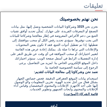
تعليقات
نحن نهتم بخصوصيتك
لا توجد تعليقات مكتوبة حتى الآن. كن الأول!
نخزن نحن
1019
وشركاؤنا البيانات الشخصية ونصل إليها، مثل بيانات
التصفح أو المعرفات الفريدة، على جهازك. يُمكّن تحديد أوافق تقنيات
اكتب تعليقًا جديدًا ...
التتبع من دعم الأغراض المعروضة في إطار معالجتنا وشركائنا للبيانات
التي يجب توفيرها. سيؤدي تحديد رفض الكل أو سحب موافقتك إلى
تعطيلها. إذا تم تعطيل أدوات التتبع، فقد لا تكون بعض المحتويات
والإعلانات التي تراها ذا صلة بك. يمكنك إعادة عرض هذه القائمة
لتغيير اختياراتك أو سحب الموافقة في أي وقت عن طريق النقر على
إدارة التفضيلات الرابط في أسفل صفحة الويب. ستؤثر اختياراتك
داخل الموقع الإلكتروني الخاص بنا. لمزيد من التفاصيل، يرجى
الرجوع إلى سياسة الخصوصية الخاصة بنا.
نعمد نحن وشركاؤنا إلى معالجة البيانات لتقديم:
استخدام بيانات الموقع الجغرافي الدقيقة. فحص خصائص الجهاز
بشكل فعال من أجل تحديد الهوية. تخزين المعلومات و/أو الوصول
إليها على أحد الأجهزة. الإعلانات والمحتوى المخصصان وقياس أداء
الإعلانات والمحتوى وأبحاث الجمهور وتطوير الخدمات.
قائمة الشركاء (المورّدون)
أوافق