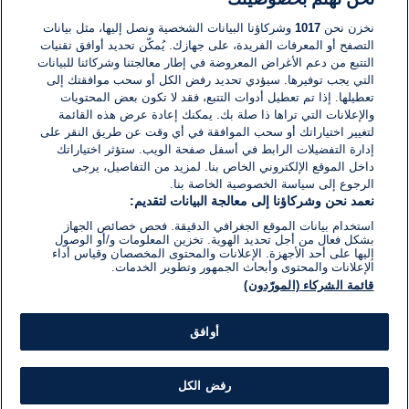
لا توجد تعليقات مكتوبة حتى الآن. كن الأول!
نخزن نحن
1017
وشركاؤنا البيانات الشخصية ونصل إليها، مثل بيانات
التصفح أو المعرفات الفريدة، على جهازك. يُمكّن تحديد أوافق تقنيات
اكتب تعليقًا جديدًا ...
التتبع من دعم الأغراض المعروضة في إطار معالجتنا وشركائنا للبيانات
التي يجب توفيرها. سيؤدي تحديد رفض الكل أو سحب موافقتك إلى
تعطيلها. إذا تم تعطيل أدوات التتبع، فقد لا تكون بعض المحتويات
والإعلانات التي تراها ذا صلة بك. يمكنك إعادة عرض هذه القائمة
لتغيير اختياراتك أو سحب الموافقة في أي وقت عن طريق النقر على
إدارة التفضيلات الرابط في أسفل صفحة الويب. ستؤثر اختياراتك
داخل الموقع الإلكتروني الخاص بنا. لمزيد من التفاصيل، يرجى
الرجوع إلى سياسة الخصوصية الخاصة بنا.
نعمد نحن وشركاؤنا إلى معالجة البيانات لتقديم:
استخدام بيانات الموقع الجغرافي الدقيقة. فحص خصائص الجهاز
بشكل فعال من أجل تحديد الهوية. تخزين المعلومات و/أو الوصول
إليها على أحد الأجهزة. الإعلانات والمحتوى المخصصان وقياس أداء
الإعلانات والمحتوى وأبحاث الجمهور وتطوير الخدمات.
قائمة الشركاء (المورّدون)
أوافق
رفض الكل