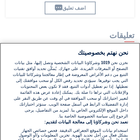
اضف تعليق
تعليقات
نحن نهتم بخصوصيتك
لا توجد تعليقات مكتوبة حتى الآن. كن الأول!
نخزن نحن
1019
وشركاؤنا البيانات الشخصية ونصل إليها، مثل بيانات
التصفح أو المعرفات الفريدة، على جهازك. يُمكّن تحديد أوافق تقنيات
اكتب تعليقًا جديدًا ...
التتبع من دعم الأغراض المعروضة في إطار معالجتنا وشركائنا للبيانات
التي يجب توفيرها. سيؤدي تحديد رفض الكل أو سحب موافقتك إلى
تعطيلها. إذا تم تعطيل أدوات التتبع، فقد لا تكون بعض المحتويات
والإعلانات التي تراها ذا صلة بك. يمكنك إعادة عرض هذه القائمة
لتغيير اختياراتك أو سحب الموافقة في أي وقت عن طريق النقر على
إدارة التفضيلات الرابط في أسفل صفحة الويب. ستؤثر اختياراتك
داخل الموقع الإلكتروني الخاص بنا. لمزيد من التفاصيل، يرجى
الرجوع إلى سياسة الخصوصية الخاصة بنا.
نعمد نحن وشركاؤنا إلى معالجة البيانات لتقديم:
استخدام بيانات الموقع الجغرافي الدقيقة. فحص خصائص الجهاز
بشكل فعال من أجل تحديد الهوية. تخزين المعلومات و/أو الوصول
إليها على أحد الأجهزة. الإعلانات والمحتوى المخصصان وقياس أداء