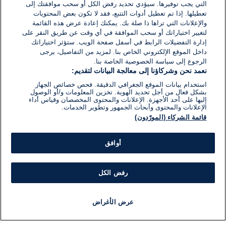
التي يجب توفيرها. سيؤدي تحديد رفض الكل أو سحب موافقتك إلى
تعطيلها. إذا تم تعطيل أدوات التتبع، فقد لا تكون بعض المحتويات
والإعلانات التي تراها ذا صلة بك. يمكنك إعادة عرض هذه القائمة
لتغيير اختياراتك أو سحب الموافقة في أي وقت عن طريق النقر على
إدارة التفضيلات الرابط في أسفل صفحة الويب. ستؤثر اختياراتك
داخل الموقع الإلكتروني الخاص بنا. لمزيد من التفاصيل، يرجى
الرجوع إلى سياسة الخصوصية الخاصة بنا.
نعمد نحن وشركاؤنا إلى معالجة البيانات لتقديم:
استخدام بيانات الموقع الجغرافي الدقيقة. فحص خصائص الجهاز
بشكل فعال من أجل تحديد الهوية. تخزين المعلومات و/أو الوصول
إليها على أحد الأجهزة. الإعلانات والمحتوى المخصصان وقياس أداء
الإعلانات والمحتوى وأبحاث الجمهور وتطوير الخدمات.
قائمة الشركاء (المورّدون)
أوافق
رفض الكل
عرض الأغراض
أخبار
أخبار هامة
مجانا
مذياع
برنامج