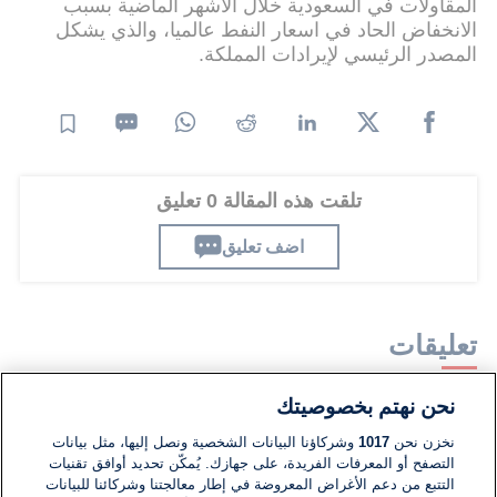
المقاولات في السعودية خلال الاشهر الماضية بسبب
الانخفاض الحاد في اسعار النفط عالميا، والذي يشكل
المصدر الرئيسي لإيرادات المملكة.
تلقت هذه المقالة 0 تعليق
اضف تعليق
تعليقات
نحن نهتم بخصوصيتك
لا توجد تعليقات مكتوبة حتى الآن. كن الأول!
نخزن نحن
1017
وشركاؤنا البيانات الشخصية ونصل إليها، مثل بيانات
التصفح أو المعرفات الفريدة، على جهازك. يُمكّن تحديد أوافق تقنيات
اكتب تعليقًا جديدًا ...
التتبع من دعم الأغراض المعروضة في إطار معالجتنا وشركائنا للبيانات