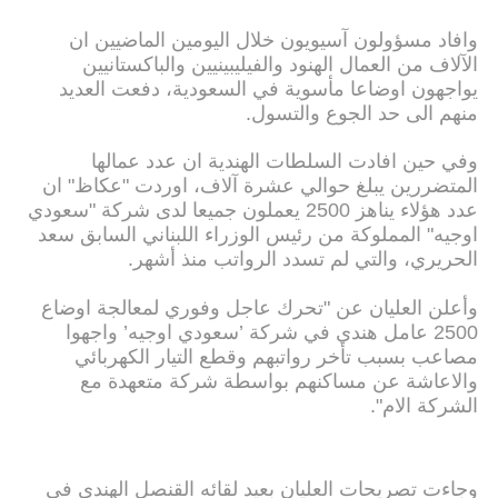
وافاد مسؤولون آسيويون خلال اليومين الماضيين ان
الآلاف من العمال الهنود والفيليبينيين والباكستانيين
يواجهون اوضاعا مأسوية في السعودية، دفعت العديد
منهم الى حد الجوع والتسول.
وفي حين افادت السلطات الهندية ان عدد عمالها
المتضررين يبلغ حوالي عشرة آلاف، اوردت "عكاظ" ان
عدد هؤلاء يناهز 2500 يعملون جميعا لدى شركة "سعودي
اوجيه" المملوكة من رئيس الوزراء اللبناني السابق سعد
الحريري، والتي لم تسدد الرواتب منذ أشهر.
وأعلن العليان عن "تحرك عاجل وفوري لمعالجة اوضاع
2500 عامل هندي في شركة ’سعودي اوجيه’ واجهوا
مصاعب بسبب تأخر رواتبهم وقطع التيار الكهربائي
والاعاشة عن مساكنهم بواسطة شركة متعهدة مع
الشركة الام".
وجاءت تصريحات العليان بعيد لقائه القنصل الهندي في