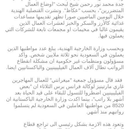
جدة محمد نور رحمن شيخ لبحث "اوضاع العمال
المتضررين"، بحسب "عكاظ". ونشرت القنصلية الهندية
خلال اليومين الماضيين صورا تظهر تقديمها مساعدات
غذائية كالأرز والسكر والخبز لعشرات العمال الذين
يقيمون غالبا في مخيمات او مجمعات تابعة للشركات التي
يعملون فيها.
وبحسب وزارة الخارجية الهندية، يبلغ عدد مواطنيها الذين
يعملون في السعودية نحو ثلاثة ملايين شخص. واكد
مسؤولون ومنظمات غير حكومية ان مشكلة انقطاع
الرواتب تطال آلاف العمال الفيليبينيين والباكستانيين ايضا.
فقد قال مسؤول جمعية "ميغرانتي" للعمال المهاجرين
غاري مارتينيز لوكالة فرانس برس الثلاثاء ان "بعض
الفيليبينيين اضطروا للتسول للبقاء على قيد الحياة بعد
أشهر بلا راتب"، بينما اكدت وزارة الخارجية الباكستانية ان
8520 من مواطنيها العاملين في السعودية لم يتسلموا
رواتبهم منذ أشهر.
وتعود هذه الازمة بشكل رئيسي الى تراجع قطاع