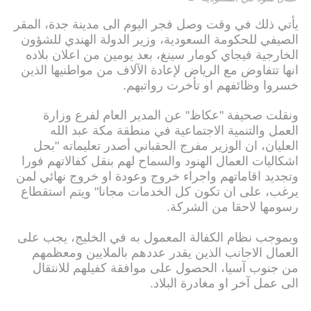
يأتي ذلك في وقت وصل فجر اليوم الى مدينة جدة، المقر
الصيفي للحكومة السعودية، وزير الدولة الهندي للشؤون
الخارجية فيجاي كومار سينغ، بعد يومين من اعلان بلاده
انها تتفاوض مع الرياض لإعادة الآلاف من مواطنيها الذين
خسروا وظائفهم او تأخرت رواتبهم.
ونقلت صحيفة "عكاظ" عن المدير العام لفرع وزارة
العمل والتنمية الاجتماعية في منطقة مكة عبد الله
العليان، ان الوزير مفرج الحقباني أصدر تعليماته "بحل
اشكاليات العمال الهنود والسماح لهم بنقل كفالاتهم فورا
وتجديد اقاماتهم واجراء خروج وعودة او خروج نهائي لمن
يرغب، على ان تكون كل الخدمات مجانا" ويتم استقطاع
رسومها لاحقا من الشركة.
وبموجب نظام الكفالة المعمول به في الخليج، يجب على
العمال الاجانب الذين يقدر عددهم بالملايين ومعظمهم
من جنوب آسيا، الحصول على موافقة كفيلهم للانتقال
الى عمل آخر او مغادرة البلاد.