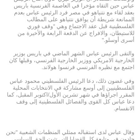
عباس حين التقاه مؤخرا في العاصمة الفرنسية باريس
بعقد لقاء مع نتنياهو في مصر فرد الرئيس عباس بعدم
الممانعة شريطة أن يوافق نتنياهو على المطالب
الفلسطينية قبل عقد الاجتماع وهي "وقف فوري
للاستيطان، والافراج عن الدفعة الرابعة والأخيرة من
أسرى أوسلو."
والتقى الرئيس عباس الشهر الماضي في باريس بوزير
الخارجية الامريكي ووزير الخارجية الفرنسي، وقبلها كان
اجتمع مع نظيره الفرنسي فرنسوا هولاند.
وفي غضون ذلك، دعا الرئيس الفلسطيني محمود عباس
الفلسطينيين إلى أوسع مشاركة في الانتخابات المحلية
المقرر اجراؤها في شهر تشرين الأول/اكتوبر المقبل، كما
دعا عباس كل القوى والفصائل الفلسطينية إلى وقف
الانقسام.
وقال عباس لدى استقباله ممثلي المنظمات الشعبية "نحن
جادون في متابعة كل القضايا التي تثبت الحق السياسي