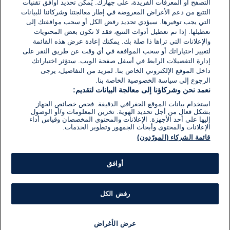
التصفح أو المعرفات الفريدة، على جهازك. يُمكّن تحديد أوافق تقنيات
اكتب تعليقًا جديدًا ...
التتبع من دعم الأغراض المعروضة في إطار معالجتنا وشركائنا للبيانات
التي يجب توفيرها. سيؤدي تحديد رفض الكل أو سحب موافقتك إلى
تعطيلها. إذا تم تعطيل أدوات التتبع، فقد لا تكون بعض المحتويات
والإعلانات التي تراها ذا صلة بك. يمكنك إعادة عرض هذه القائمة
لتغيير اختياراتك أو سحب الموافقة في أي وقت عن طريق النقر على
إدارة التفضيلات الرابط في أسفل صفحة الويب. ستؤثر اختياراتك
داخل الموقع الإلكتروني الخاص بنا. لمزيد من التفاصيل، يرجى
الرجوع إلى سياسة الخصوصية الخاصة بنا.
نعمد نحن وشركاؤنا إلى معالجة البيانات لتقديم:
استخدام بيانات الموقع الجغرافي الدقيقة. فحص خصائص الجهاز
بشكل فعال من أجل تحديد الهوية. تخزين المعلومات و/أو الوصول
إليها على أحد الأجهزة. الإعلانات والمحتوى المخصصان وقياس أداء
الإعلانات والمحتوى وأبحاث الجمهور وتطوير الخدمات.
قائمة الشركاء (المورّدون)
أوافق
رفض الكل
عرض الأغراض