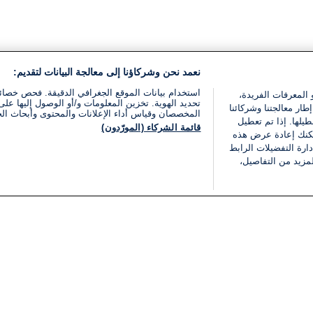
نعمد نحن وشركاؤنا إلى معالجة البيانات لتقديم:
استخدام بيانات الموقع الجغرافي الدقيقة. فحص خصا
 المعرفات الفريدة،
تحديد الهوية. تخزين المعلومات و/أو الوصول إليها على 
ار معالجتنا وشركائنا
المخصصان وقياس أداء الإعلانات والمحتوى وأبحاث ال
يلها. إذا تم تعطيل
قائمة الشركاء (المورّدون)
يمكنك إعادة عرض هذه
ارة التفضيلات الرابط
مزيد من التفاصيل،
مجانا
فئات
قانوني
ملخص الأخبار
شروط الخدمة
الشرق الأوسط
سياسة خاصة
شؤون إسرائيلية
شروط وأحكام الإعلان
دولي
إعلان إمكانية الوصول