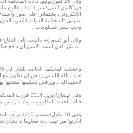
وفي 15 تموز/يوليو، دانت المحكمة
في كانون الثاني/
عنواني "المحكمة الدولية-ليكس، الشهود 
وجب نشر المعلومات".
وقال أبو كسم إنه بالنسبة إلى الدفاع فإ
"لم يكن لدى السيد الأمين أي دافع جن
حزب الله اللبناني رفض اي تعاون مع الم
لاستهدافه"، ويرفض تسليمها مشتبها 
وفي نيسان/ابريل 4
قناة "الجديد" التلفزيونية ونائبة رئي
وفي 18 ايلول/س
ادارتها من تهمة بث معلومات بشأن ش