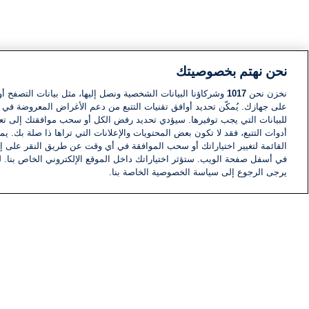
نحن نهتم بخصوصيتك
نخزن نحن
1017
وشركاؤنا البيانات الشخصية ونصل إليها، مثل بيانات التصفح أو
على جهازك. يُمكّن تحديد أوافق تقنيات التتبع من دعم الأغراض المعروضة في إط
للبيانات التي يجب توفيرها. سيؤدي تحديد رفض الكل أو سحب موافقتك إلى تعط
أدوات التتبع، فقد لا تكون بعض المحتويات والإعلانات التي تراها ذا صلة بك. 
القائمة لتغيير اختياراتك أو سحب الموافقة في أي وقت عن طريق النقر على إد
في أسفل صفحة الويب. ستؤثر اختياراتك داخل الموقع الإلكتروني الخاص بنا. ل
يرجى الرجوع إلى سياسة الخصوصية الخاصة بنا.
أخبار
أخبار هامة
معلومات
اللجنة التنفيذية i24NEWS
برنامج i24NEWS
الاذاعة الحية
حياة مهنية