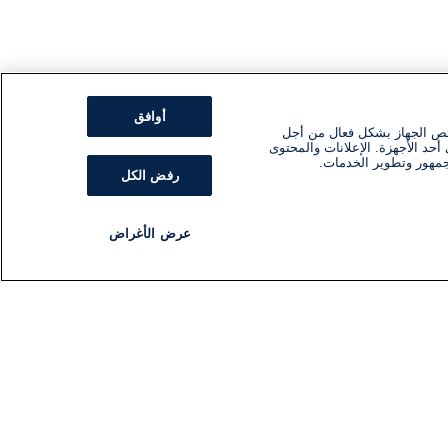
أوافق
ئص الجهاز بشكل فعال من أجل
أحد الأجهزة. الإعلانات والمحتوى
جمهور وتطوير الخدمات.
رفض الكل
عرض الأغراض
مذياع
برنامج
تابعنا
اشترك في النشرة الإخبارية