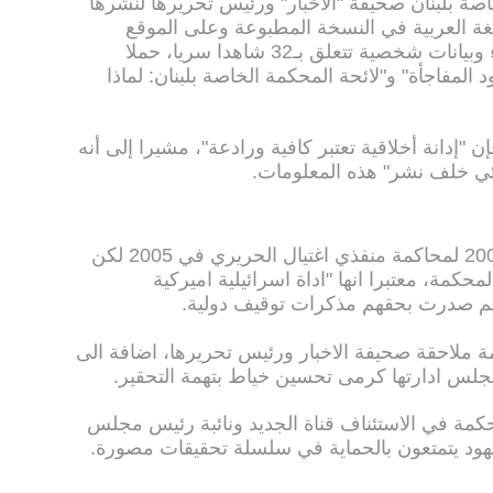
 الخاصة بلبنان صحيفة "الأخبار" ورئيس تحريرها لنشرها
يناير 2013 مقالين باللغة العربية في النسخة المطبوعة وعلى الموقع
الإلكتروني، يشتملان على صور وأسماء وبيانات شخصية تتعلق بـ32 شاهدا سريا، حملا
المفاجأة" و"لائحة المحكمة الخاصة بلبنان: لماذا
ن "إدانة أخلاقية تعتبر كافية ورادعة"، مشيرا إلى أنه
ائي خلف نشر" هذه المعلومات.
وانشئت المحكمة الخاصة بلبنان في 2009 لمحاكمة منفذي اغتيال الحريري في 2005 لكن
حكمة، معتبرا انها "اداة اسرائيلية اميركية
بهم صدرت بحقهم مذكرات توقيف دولية.
201 قررت المحكمة ملاحقة صحيفة الاخبار ورئيس تحريرها، اضافة الى
س مجلس ادارتها كرمى تحسين خياط بتهمة التحقير.
بتمبر 2015 برأت المحكمة في الاستئناف قناة الجديد ونائبة رئيس مجلس
هود يتمتعون بالحماية في سلسلة تحقيقات مصورة.