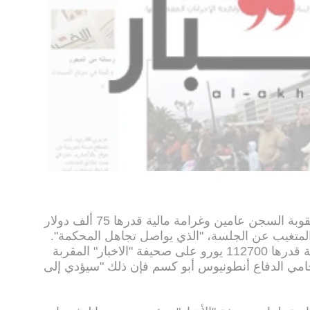
وقال المدعي كينيث سكوت "أوصي بعقوبة السجن عامين وغرامة مالية قدرها 75 ألف دولار
المتغيب عن الجلسة، "الذي يواصل تجاهل المحكمة".
وطلب المدعي أيضا بفرض غرامة مالية قدرها 112700 يورو على صحيفة "الاخبار" المقربة
امي الدفاع أنطونيوس أبو كسم فإن ذلك "سيؤدي إلى