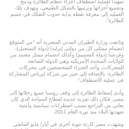
تمهيدا لعملية اصطفاف أجزاء حطام الطائرة ودمج
وتجميع أجزائها وترتيبها بالشكل الطبيعي، وتهدف تلك
العمليه إلى معرفة نقطة بداية حدوث التفكك في جسم
الطائرة".
وتابعت وزارة الطيران المدني المصرية أنه "من المتوقع
انضمام ممثلي كل من دولتي إيرلندا (دولة التسجيل)،
وفرنسا (دولة التصميم) وكذلك انضمام ممثل معتمد من
الولايات المتحدة الأمريكية وهي الدولة الصانعة
للمحركات، وأحد الخبراء المتخصصين فى محركات
الطائرة، بالإضافه إلي خبير من شركة إيرباص للمشاركة
فى عملية الاصطفاف".
وأدى إسقاط الطائرة إلى وقف روسيا جميع رحلاتها إلى
مصر، فكان ذلك ضربة جديدة لقطاع السياحة الذي كان
يعاني من التراجع بسبب اضطرابات سياسية وأمنية
شهدتها البلاد منذ ثورة العام 2011.
وشهدت مصر كارثة جوية أخرى في أيار/ مايو الماضي