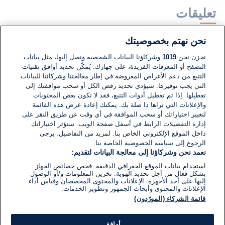
تعليقات
نحن نهتم بخصوصيتك
لا توجد تعليقات مكتوبة حتى الآن. كن الأول!
نخزن نحن
1019
وشركاؤنا البيانات الشخصية ونصل إليها، مثل بيانات
التصفح أو المعرفات الفريدة، على جهازك. يُمكّن تحديد أوافق تقنيات
اكتب تعليقًا جديدًا ...
التتبع من دعم الأغراض المعروضة في إطار معالجتنا وشركائنا للبيانات
التي يجب توفيرها. سيؤدي تحديد رفض الكل أو سحب موافقتك إلى
تعطيلها. إذا تم تعطيل أدوات التتبع، فقد لا تكون بعض المحتويات
والإعلانات التي تراها ذا صلة بك. يمكنك إعادة عرض هذه القائمة
لتغيير اختياراتك أو سحب الموافقة في أي وقت عن طريق النقر على
إدارة التفضيلات الرابط في أسفل صفحة الويب. ستؤثر اختياراتك
داخل الموقع الإلكتروني الخاص بنا. لمزيد من التفاصيل، يرجى
الرجوع إلى سياسة الخصوصية الخاصة بنا.
نعمد نحن وشركاؤنا إلى معالجة البيانات لتقديم:
استخدام بيانات الموقع الجغرافي الدقيقة. فحص خصائص الجهاز
بشكل فعال من أجل تحديد الهوية. تخزين المعلومات و/أو الوصول
إليها على أحد الأجهزة. الإعلانات والمحتوى المخصصان وقياس أداء
الإعلانات والمحتوى وأبحاث الجمهور وتطوير الخدمات.
قائمة الشركاء (المورّدون)
أوافق