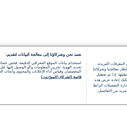
نعمد نحن وشركاؤنا إلى معالجة البيانات لتقديم:
استخدام بيانات الموقع الجغرافي الدقيقة. فحص خصا
 المعرفات الفريدة،
تحديد الهوية. تخزين المعلومات و/أو الوصول إليها على 
ار معالجتنا وشركائنا
المخصصان وقياس أداء الإعلانات والمحتوى وأبحاث ال
يلها. إذا تم تعطيل
قائمة الشركاء (المورّدون)
يمكنك إعادة عرض هذه
ارة التفضيلات الرابط
مزيد من التفاصيل،
مجانا
فئات
قانوني