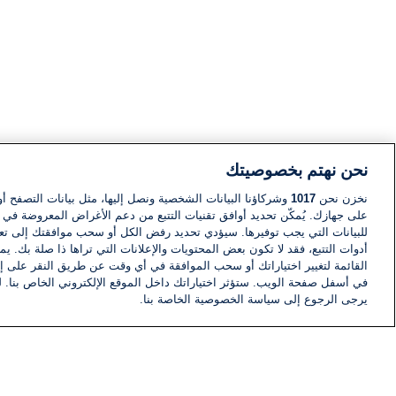
نحن نهتم بخصوصيتك
نخزن نحن
1017
وشركاؤنا البيانات الشخصية ونصل إليها، مثل بيانات التصفح أو
على جهازك. يُمكّن تحديد أوافق تقنيات التتبع من دعم الأغراض المعروضة في إط
للبيانات التي يجب توفيرها. سيؤدي تحديد رفض الكل أو سحب موافقتك إلى تعط
أدوات التتبع، فقد لا تكون بعض المحتويات والإعلانات التي تراها ذا صلة بك. 
القائمة لتغيير اختياراتك أو سحب الموافقة في أي وقت عن طريق النقر على إد
في أسفل صفحة الويب. ستؤثر اختياراتك داخل الموقع الإلكتروني الخاص بنا. ل
يرجى الرجوع إلى سياسة الخصوصية الخاصة بنا.
أخبار
أخبار هامة
معلومات