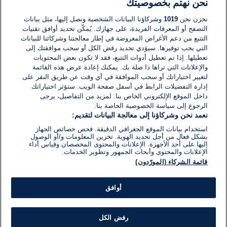
نحن نهتم بخصوصيتك
لا توجد تعليقات مكتوبة حتى الآن. كن الأول!
نخزن نحن
1019
وشركاؤنا البيانات الشخصية ونصل إليها، مثل بيانات
التصفح أو المعرفات الفريدة، على جهازك. يُمكّن تحديد أوافق تقنيات
اكتب تعليقًا جديدًا ...
التتبع من دعم الأغراض المعروضة في إطار معالجتنا وشركائنا للبيانات
التي يجب توفيرها. سيؤدي تحديد رفض الكل أو سحب موافقتك إلى
تعطيلها. إذا تم تعطيل أدوات التتبع، فقد لا تكون بعض المحتويات
والإعلانات التي تراها ذا صلة بك. يمكنك إعادة عرض هذه القائمة
لتغيير اختياراتك أو سحب الموافقة في أي وقت عن طريق النقر على
إدارة التفضيلات الرابط في أسفل صفحة الويب. ستؤثر اختياراتك
داخل الموقع الإلكتروني الخاص بنا. لمزيد من التفاصيل، يرجى
الرجوع إلى سياسة الخصوصية الخاصة بنا.
نعمد نحن وشركاؤنا إلى معالجة البيانات لتقديم:
استخدام بيانات الموقع الجغرافي الدقيقة. فحص خصائص الجهاز
بشكل فعال من أجل تحديد الهوية. تخزين المعلومات و/أو الوصول
إليها على أحد الأجهزة. الإعلانات والمحتوى المخصصان وقياس أداء
الإعلانات والمحتوى وأبحاث الجمهور وتطوير الخدمات.
قائمة الشركاء (المورّدون)
أوافق
رفض الكل