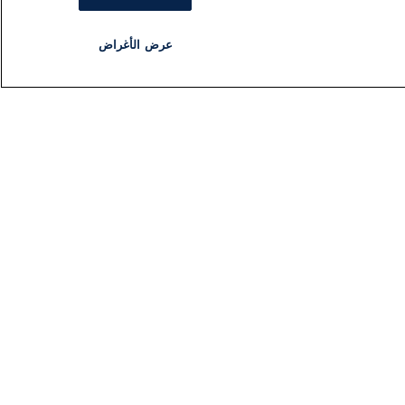
عرض الأغراض
مذياع
برنامج
تابعنا
اشترك في النشرة الإخبارية