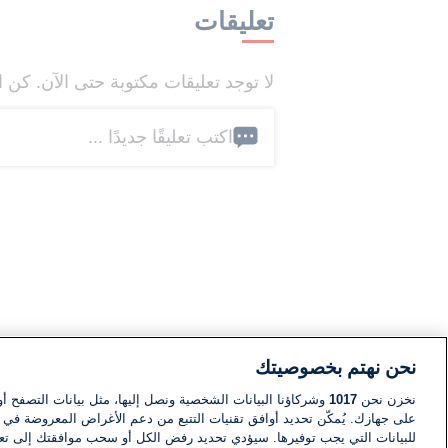
تعليقات
لا توجد تعليقات مكتوبة حتى الآن. كن ا
اكتب تعليقًا جديدًا ...
نحن نهتم بخصوصيتك
نخزن نحن
1017
وشركاؤنا البيانات الشخصية ونصل إليها، مثل بيانات التصفح أو
على جهازك. يُمكّن تحديد أوافق تقنيات التتبع من دعم الأغراض المعروضة في إط
للبيانات التي يجب توفيرها. سيؤدي تحديد رفض الكل أو سحب موافقتك إلى تعط