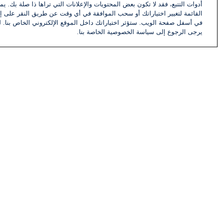
أدوات التتبع، فقد لا تكون بعض المحتويات والإعلانات التي تراها ذا صلة بك. 
القائمة لتغيير اختياراتك أو سحب الموافقة في أي وقت عن طريق النقر على إد
في أسفل صفحة الويب. ستؤثر اختياراتك داخل الموقع الإلكتروني الخاص بنا. ل
يرجى الرجوع إلى سياسة الخصوصية الخاصة بنا.
أخبار
أخبار هامة
معلومات
اللجنة التنفيذية i24NEWS
برنامج i24NEWS
الاذاعة الحية
حياة مهنية
اتصال
خريطة الموقع