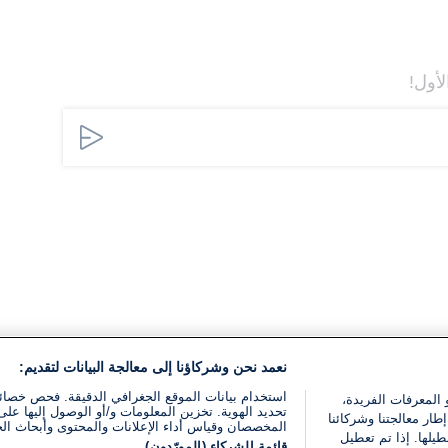
لأول!
نعمد نحن وشركاؤنا إلى معالجة البيانات لتقديم:
استخدام بيانات الموقع الجغرافي الدقيقة. فحص خصا
 المعرفات الفريدة،
تحديد الهوية. تخزين المعلومات و/أو الوصول إليها على 
ار معالجتنا وشركائنا
المخصصان وقياس أداء الإعلانات والمحتوى وأبحاث ال
يلها. إذا تم تعطيل
قائمة الشركاء (المورّدون)