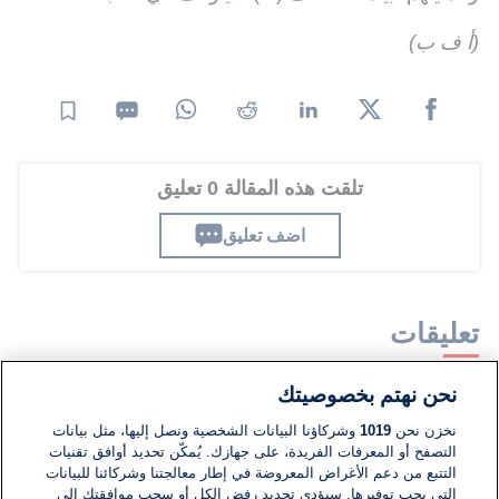
(أ ف ب)
تلقت هذه المقالة 0 تعليق
اضف تعليق
تعليقات
نحن نهتم بخصوصيتك
لا توجد تعليقات مكتوبة حتى الآن. كن الأول!
نخزن نحن
1019
وشركاؤنا البيانات الشخصية ونصل إليها، مثل بيانات
التصفح أو المعرفات الفريدة، على جهازك. يُمكّن تحديد أوافق تقنيات
اكتب تعليقًا جديدًا ...
التتبع من دعم الأغراض المعروضة في إطار معالجتنا وشركائنا للبيانات
التي يجب توفيرها. سيؤدي تحديد رفض الكل أو سحب موافقتك إلى