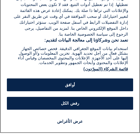
تعطيلها. إذا تم تعطيل أدوات التتبع، فقد لا تكون بعض المحتويات
والإعلانات التي تراها ذا صلة بك. يمكنك إعادة عرض هذه القائمة
لتغيير اختياراتك أو سحب الموافقة في أي وقت عن طريق النقر على
إدارة التفضيلات الرابط في أسفل صفحة الويب. ستؤثر اختياراتك
داخل الموقع الإلكتروني الخاص بنا. لمزيد من التفاصيل، يرجى
الرجوع إلى سياسة الخصوصية الخاصة بنا.
نعمد نحن وشركاؤنا إلى معالجة البيانات لتقديم:
استخدام بيانات الموقع الجغرافي الدقيقة. فحص خصائص الجهاز
بشكل فعال من أجل تحديد الهوية. تخزين المعلومات و/أو الوصول
إليها على أحد الأجهزة. الإعلانات والمحتوى المخصصان وقياس أداء
الإعلانات والمحتوى وأبحاث الجمهور وتطوير الخدمات.
قائمة الشركاء (المورّدون)
أوافق
رفض الكل
عرض الأغراض
أخبار
أخبار هامة
مجانا
مذياع
برنامج