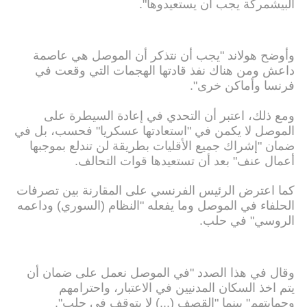
البيشمركة يجب أن يستعيدوها".
وأوضح هولاند "يجب أن نتذكر أن الموصل هي عاصمة
داعش ومن هناك نفذ قادتها الهجمات التي وقعت في
فرنسا وأماكن خرى".
ومع ذلك، اعتبر أن التحدي في إعادة السيطرة على
الموصل لا يكمن في "استعادتها عسكريا" فحسب، بل في
ضمان "إشراك جميع الأقليات بطريقة لن تندلع بموجبها
أعمال عنف" بعد أن تستعيدها قوات التحالف.
كما اعترض الرئيس الفرنسي على المقارنة بين تصرفات
الحلفاء في الموصل وما يفعله "النظام (السوري) وداعمه
الروسي" في حلب.
وقال في هذا الصدد "في الموصل نعمل على ضمان أن
يتم اخذ السكان المدنيين في الاعتبار، واحترامهم
وحمايتهم" بينما "القصف (...) لا يتوقف في حلب".