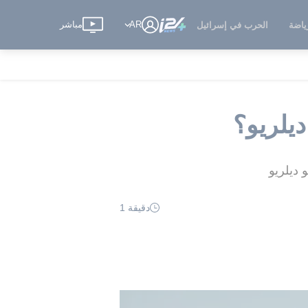
AR
مباشر
ياضة
الحرب في إسرائيل
يلريو؟
 ديلريو
دقيقة 1