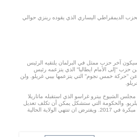
حزب الديمقراطي اليساري الذي يقوده رينزي حوالي
يكون آخر حزب ممثل في البرلمان يلتقيه الرئيس
 عن حزب "إلى الأمام ايطاليا" الذي يتزعمه رئيس
ن "حركة خمس نجوم" التي يتزعمها بيبي غريلو. ولن
يلو.
جلس الشيوخ بيترو غراسو الذي استقبله ماتاريلا
ديلريو. والحكومة التي ستشكل يمكن أن تكلف تعديل
القانون الانتخابي قبل الاعداد لانتخابات مبكرة في 2017. ويفترض ان تنتهي الولاية الحالية