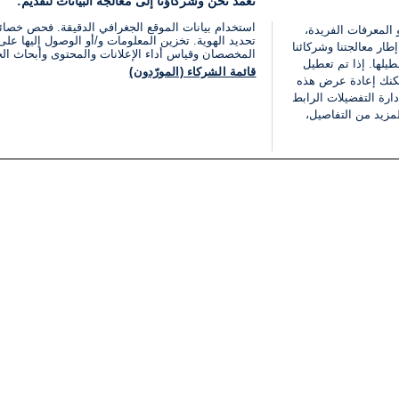
نعمد نحن وشركاؤنا إلى معالجة البيانات لتقديم:
استخدام بيانات الموقع الجغرافي الدقيقة. فحص خصا
 المعرفات الفريدة،
تحديد الهوية. تخزين المعلومات و/أو الوصول إليها على 
ار معالجتنا وشركائنا
المخصصان وقياس أداء الإعلانات والمحتوى وأبحاث ال
يلها. إذا تم تعطيل
قائمة الشركاء (المورّدون)
يمكنك إعادة عرض هذه
ارة التفضيلات الرابط
مزيد من التفاصيل،
مجانا
فئات
قانوني
ملخص الأخبار
شروط الخدمة
الشرق الأوسط
سياسة خاصة
شؤون إسرائيلية
شروط وأحكام الإعلان
دولي
إعلان إمكانية الوصول
مونديال 2026
إدارة التفضيلات
ثقافة
قائمة ملفات تعريف الارتباط
اقتصاد
رياضة
الحرب في إسرائيل