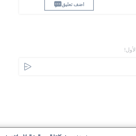
اضف تعليق
لأول!