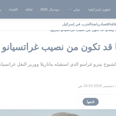
شؤون إسرائيلية
دولي
مونديال 2026
ثقافة
اقتصاد
ر
قافة
اقتصاد
رياضة
الحرب في إسرائيل
 إيطاليا قد تكون من نصيب غراتسيانو ديلريو؟
ا قد تكون من نصيب غراتسيانو د
خ بيترو غراسو الذي استقبله ماتاريلا ووزير النقل غراتسيانو
10: ص
تابعوا