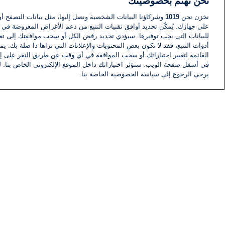
نحن نهتم بخصوصيتك
نخزن نحن
1019
وشركاؤنا البيانات الشخصية ونصل إليها، مثل بيانات التصفح أو
على جهازك. يُمكّن تحديد أوافق تقنيات التتبع من دعم الأغراض المعروضة في إط
للبيانات التي يجب توفيرها. سيؤدي تحديد رفض الكل أو سحب موافقتك إلى تعط
أدوات التتبع، فقد لا تكون بعض المحتويات والإعلانات التي تراها ذا صلة بك. 
القائمة لتغيير اختياراتك أو سحب الموافقة في أي وقت عن طريق النقر على إد
في أسفل صفحة الويب. ستؤثر اختياراتك داخل الموقع الإلكتروني الخاص بنا. ل
يرجى الرجوع إلى سياسة الخصوصية الخاصة بنا.
أخبار
أخبار هامة
معلومات
اللجنة التنفيذية i24NEWS
برنامج i24NEWS
الاذاعة الحية
حياة مهنية
اتصال
خريطة الموقع