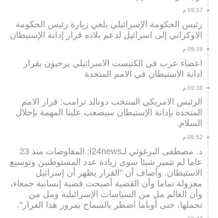
09:57 م
رئيس الحكومة الإسرائيلي يلغي زيارة رئيس الحكومة
الاوكراني إلى اسرائيل لدعم بلاده قرار إدانة الإستيطان
09:38 م
اعضاء عرب في الكنيست الاسرائيلي يرحبون بقرار
ادانة الاستيطان في الامم المتحدة
09:38 م
الرئيس الامريكي المنتخب دونالد ترامب: قرار الامم
المتحدة بإدانة الإستيطان سيصعب علينا المهمة بإحلال
السلام.
08:52 م
د. مصطفى البرغوثي لـi24news: المفاوضات منذ 23
عاما لم تثمير شيئا سوى زيادة عدد المستوطنين وتوسيع
الاستيطان. وأضاف أن "القرار يظهر أن إسرائيل
معزولة تماما وأن القضية أصبحت قضية إنسانية جمعاء،
وأن العالم مل من السياسات الإسرائيلية ومل من
تحملها، حتى أوباما اضطر بالسماح بمرور هذا القرار".