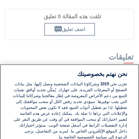
تلقت هذه المقالة 0 تعليق
اضف تعليق
تعليقات
نحن نهتم بخصوصيتك
لا توجد تعليقات مكتوبة حتى الآن. كن الأول!
نخزن نحن
1019
وشركاؤنا البيانات الشخصية ونصل إليها، مثل بيانات
التصفح أو المعرفات الفريدة، على جهازك. يُمكّن تحديد أوافق تقنيات
اكتب تعليقًا جديدًا ...
التتبع من دعم الأغراض المعروضة في إطار معالجتنا وشركائنا للبيانات
التي يجب توفيرها. سيؤدي تحديد رفض الكل أو سحب موافقتك إلى
تعطيلها. إذا تم تعطيل أدوات التتبع، فقد لا تكون بعض المحتويات
والإعلانات التي تراها ذا صلة بك. يمكنك إعادة عرض هذه القائمة
لتغيير اختياراتك أو سحب الموافقة في أي وقت عن طريق النقر على
إدارة التفضيلات الرابط في أسفل صفحة الويب. ستؤثر اختياراتك
داخل الموقع الإلكتروني الخاص بنا. لمزيد من التفاصيل، يرجى
الرجوع إلى سياسة الخصوصية الخاصة بنا.