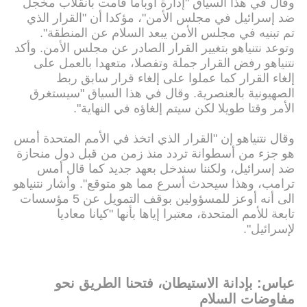
وقال في هذا السياق "إدارة أوباما قامت بانقلاب مخجل
ضد إسرائيل في مجلس الأمن"، مؤكدا أن "القرار الذي
تم تبنيه في مجلس الأمن يبعد السلام عن المنطقة".
وتوعد نتنياهو بتغيير القرار الصادر عن مجلس الأمن. وأكد
نتنياهو رفض القرار جملة وتفصلا، متعهدا بالعمل على
إلغاء القرار كما عملوا على إلغاء قرار سابق ربط
الصهيونية بالعنصرية. وقال في هذا السياق "سيستغرق
الأمر وقتا طويلا لكن سيتم إلغاؤه في النهاية".
وقال نتنياهو إن "القرار الذي اتخذ في الأمم المتحدة أمس
هو جزء من أسطوانة تردد منذ زمن من قبل دول منحازة
ضد إسرائيل، ولكننا سندخل بعهد جديد كما قال أمس
ترامب، وهذا سيحدث أسرع مما هو متوقع". وأشار نتنياهو
الى أنه أوعز للمسؤولين بوقف التمويل عن 5 مؤسسات
تابعة للأمم المتحدة، معتبرا إياها بأنها "كيانا معاديا
لإسرائيل".
عباس: بإدانة الاستيطان، فتحنا الطريق نحو
مفاوضات السلام