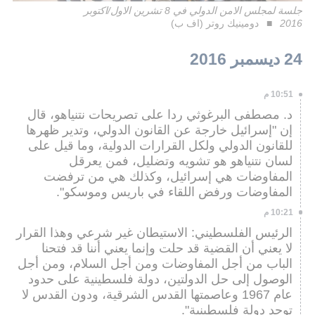
جلسة لمجلس الامن الدولي في 8 تشرين الاول/اكتوبر
2016
دومينيك روتر (اف ب)
24 ديسمبر 2016
10:51 م
د. مصطفى البرغوثي ردا على تصريحات نتنياهو، قال
إن "إسرائيل خارجة عن القانون الدولي، وتدير ظهرها
للقانون الدولي ولكل القرارات الدولية، وما قيل على
لسان نتنياهو هو تشويه وتضليل، فمن يعرقل
المفاوضات هي إسرائيل، وكذلك هي من ترفضت
المفاوضات ورفض اللقاء في باريس وموسكو".
10:21 م
الرئيس الفلسطيني: الاستيطان غير شرعي وهذا القرار
لا يعني أن القضية قد حلت وإنما يعني أننا قد فتحنا
الباب من أجل المفاوضات ومن أجل السلام، ومن أجل
الوصول إلى حل الدولتين، دولة فلسطينية على حدود
عام 1967 وعاصمتها القدس الشرقية، ودون القدس لا
توجد دولة فلسطينية".