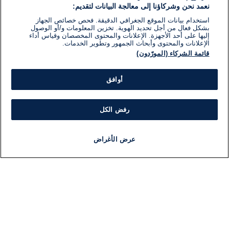
نعمد نحن وشركاؤنا إلى معالجة البيانات لتقديم:
استخدام بيانات الموقع الجغرافي الدقيقة. فحص خصائص الجهاز
بشكل فعال من أجل تحديد الهوية. تخزين المعلومات و/أو الوصول
إليها على أحد الأجهزة. الإعلانات والمحتوى المخصصان وقياس أداء
الإعلانات والمحتوى وأبحاث الجمهور وتطوير الخدمات.
قائمة الشركاء (المورّدون)
أوافق
رفض الكل
عرض الأغراض
أخبار
أخبار هامة
مجانا
مذياع
برنامج
معلومات
فئ
اللجنة التنفيذية i24NEWS
ملخ
برنامج i24NEWS
ال
الاذاعة الحية
شؤو