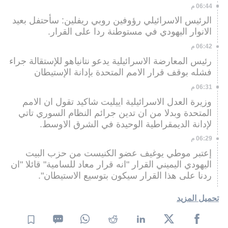
06:44 م
الرئيس الاسرائيلي رؤوفين روبي ريفلين: سأحتفل بعيد
الانوار اليهودي في مستوطنة ردا على القرار.
06:42 م
رئيس المعارضة الاسرائيلية يدعو نتانياهو للإستقالة جراء
فشله بوقف قرار الامم المتحدة بإدانة الإستيطان
06:31 م
وزيرة العدل الاسرائيلية اييليت شاكيد تقول ان الامم
المتحدة وبدلا من ان تدين جرائم النظام السوري تاتي
لإدانة الديمقراطية الوحيدة في الشرق الاوسط.
06:29 م
إعتبر موطي يوغيف عضو الكنيست من حزب البيت
اليهودي اليميني القرار "انه قرار معاد للسامية" قائلا "ان
ردنا على هذا القرار سيكون بتوسيع الاستيطان".
تحميل المزيد