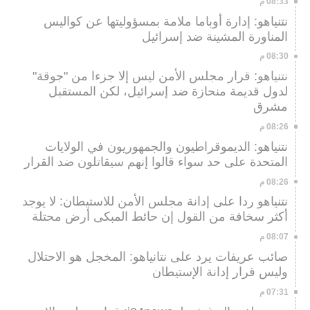
08:33 م
نتنياهو: إدارة أوباما ملامة بمسؤوليتها عن كواليس
المناورة المشينة ضد إسرائيل
08:30 م
نتنياهو: قرار مجلس الأمن ليس إلا جزءا من "جوقة"
لدول قديمة منحازة ضد إسرائيل، لكن المستقبل
مشرق
08:26 م
نتنياهو: الديموقراطيون والجمهوريون في الولايات
المتحدة على حد سواء قالوا إنهم سيقاتلون ضد القرار
08:26 م
نتنياهو ردا على إدانة مجلس الأمن للاستيطان: لا يوجد
أكثر سخافة من القول إن حائط المبكى أرض محتلة
08:07 م
صائب عريفات يرد على نتانياهو: المخجل هو الاحتلال
وليس قرار إدانة الإستيطان
07:31 م