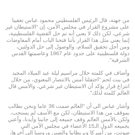
من جهته، قال الرئيس الفلسطيني محمود عباس تعقيبا
على مشروع القرار في مجلس الأمن، إن "الاستيطان غير
شرعي، لكن ذلك لا يعني أنه تم حل القضية الفلسطينية،
إنما يعني مثل هذا القرار بأننا فتحنا الباب أمام المفاوضات
ومن أجل تحقيق السلام، والوصول إلى حل الدولتين،
دولة فلسطينية على حدود عام 1967 وعاصمتها القدس
الشرقية".
وأضاف في كلمته خلال مراسيم ليلة عيد الميلاد المجيد
في بيت لحم "احتفلنا أمس بالانتصار المعنوي، من خلال
انتزاع قرار يؤكد أن الاستيطان غير شرعي، والأمس قال
العالم كلمته لذلك".
وأشار عباس الى أن "العالم صمت 36 عاما ونحن نطالب
بموقف من هذا الاستيطان، لكن مع الأسف لم يستجب،
ولكن بالأمس العالم وقف جميعه إلى جانبنا وأيدنا، وأعني
بجميعه الدول الـ15 الأعضاء في مجلس الأمن التي
صوتت، من أميركا وبريطانيا والصين وروسيا إلى آخرها،