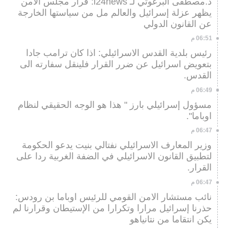
د.مصطفى البرغوثي لـ i24news: قرار مجلس الامن
يظهر عزلة إسرائيل والعالم مل من سياستها الخارجة
عن القانون الدولي
06:51 م
رئيس بلدية القدس الاسرائيلي: اذا كان ترامب جادا
بتعويض اسرائيل عن ضرر القرار فلينقل سفارته الى
القدس.
06:49 م
مسؤول إسرائيلي بارز " هذا هو الوجه الحقيقي لنظام
اوباما".
06:47 م
وزير المعارف الاسرائيلي نفتالي بنيت يدعو الحكومة
لتطبيق القانون الاسرائيلي في الضفة الغربية ردا على
القرار.
06:47 م
نائب مستشار الامن القومي للرئيس اوباما بن رودس:
حذرنا إسرائيل مرارا وتكرارا من الإستيطان وقرارنا لم
يكن انتقاما من نتانياهو