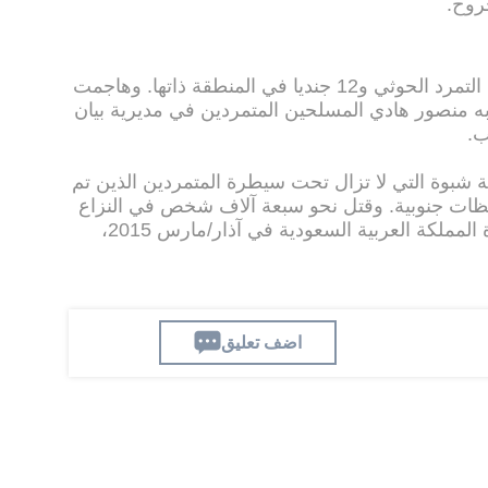
روح.
والثلاثاء قتل 28 على الاقل من مقاتلي التمرد الحوثي و12 جنديا في المنطقة ذاتها. وهاجمت
به منصور هادي المسلحين المتمردين في مديرية بيان
ب.
 شبوة التي لا تزال تحت سيطرة المتمردين الذين تم
ت جنوبية. وقتل نحو سبعة آلاف شخص في النزاع
اليمني منذ تدخل التحالف العربي بقيادة المملكة العربية السعودية في آذار/مارس 2015،
اضف تعليق