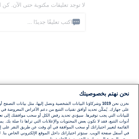
لا توجد تعليقات مكتوبة حتى الآن. كن ا
اكتب تعليقًا جديدًا ...
نحن نهتم بخصوصيتك
نخزن نحن
1019
وشركاؤنا البيانات الشخصية ونصل إليها، مثل بيانات التصفح أو
على جهازك. يُمكّن تحديد أوافق تقنيات التتبع من دعم الأغراض المعروضة في إط
للبيانات التي يجب توفيرها. سيؤدي تحديد رفض الكل أو سحب موافقتك إلى تعط
أدوات التتبع، فقد لا تكون بعض المحتويات والإعلانات التي تراها ذا صلة بك. 
القائمة لتغيير اختياراتك أو سحب الموافقة في أي وقت عن طريق النقر على إد
في أسفل صفحة الويب. ستؤثر اختياراتك داخل الموقع الإلكتروني الخاص بنا. ل
يرجى الرجوع إلى سياسة الخصوصية الخاصة بنا.