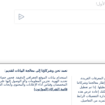
لأول!
نعمد نحن وشركاؤنا إلى معالجة البيانات لتقديم:
استخدام بيانات الموقع الجغرافي الدقيقة. فحص خصا
 المعرفات الفريدة،
تحديد الهوية. تخزين المعلومات و/أو الوصول إليها على 
ار معالجتنا وشركائنا
المخصصان وقياس أداء الإعلانات والمحتوى وأبحاث ال
يلها. إذا تم تعطيل
قائمة الشركاء (المورّدون)
يمكنك إعادة عرض هذه
ارة التفضيلات الرابط
مزيد من التفاصيل،