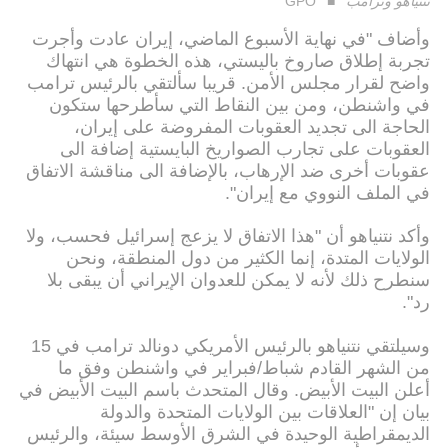
نتنياهو وترامب
GPO
وأضاف "في نهاية الأسبوع الماضي، إيران عادت وأجرت
تجربة إطلاق صاروخ باليستي، هذه الخطوة هي انتهاك
واضح لقرار مجلس الأمن. قريبا سألتقي بالرئيس ترامب
في واشنطن، ومن بين النقاط التي سأطرحها ستكون
الحاجة الى تجديد العقوبات المفروضة على إيران،
العقوبات على تجارب الصواريخ البايستية إضافة الى
عقوبات أخرى ضد الإرهاب، بالإضافة الى مناقشة الاتفاق
في الملف النووي مع إيران".
وأكد نتنياهو أن "هذا الاتفاق لا يزعج إسرائيل فحسب، ولا
الولايات المتدة، إنما الكثير من دول المنطقة، ونحن
سنطرح ذلك لأنه لا يمكن للعدوان الإيراني أن يبقى بلا
رد".
وسيلتقي نتنياهو بالرئيس الأمريكي دونالد ترامب في 15
من الشهر القادم شباط/فبراير في واشنطن وفق ما
أعلن البيت الأبيض. وقال المتحدث باسم البيت الأبيض في
بيان إن "العلاقات بين الولايات المتحدة والدولة
الديمقراطية الوحيدة في الشرق الأوسط سيئة، والرئيس