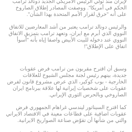
لإيران منذ تولي الرئيس الامريكي الجديد دونالد ترامب
الحكم في أمريكا". ووصفت المصادر إطلاق الصاروخ
على أنه "خرق لقرار الأمم المتحدة بهذا الشأن".
والرئيس دونالد ترامب يعتبر من أشد المعارضين للاتفاق
النووي الذي أبرم مع ايران، وتعهد ترامب بتمزيق الاتفاق
النووي عند دخوله للبيت الأبيض واصفا إياه بأنه "أسوأ
اتفاق على الإطلاق"!
وسبق أن اقترح مقربون من ترامب فرض عقوبات
جديدة، بينهم رئيس لجنة مجلس الشيوخ للعلاقات
الخارجية - بوب كوكير، الذي عرض مشروع قانون لفرض
عقوبات على شخصيات إيرانية لها علاقة ببرنامج ايران
الصاروخي وبالحرس الثوري الإيراني.
كما اقترح السيناتور ليندسي غراهام الجمهوري فرض
عقوبات اضافية على قطاعات معينة في الاقتصاد الايراني
والتي من شأنها أن تقوّض صناعة الصواريخ الايرانية.