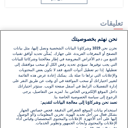
تعليقات
نحن نهتم بخصوصيتك
لا توجد تعليقات مكتوبة حتى الآن. كن الأول!
نخزن نحن
1019
وشركاؤنا البيانات الشخصية ونصل إليها، مثل بيانات
التصفح أو المعرفات الفريدة، على جهازك. يُمكّن تحديد أوافق تقنيات
اكتب تعليقًا جديدًا ...
التتبع من دعم الأغراض المعروضة في إطار معالجتنا وشركائنا للبيانات
التي يجب توفيرها. سيؤدي تحديد رفض الكل أو سحب موافقتك إلى
تعطيلها. إذا تم تعطيل أدوات التتبع، فقد لا تكون بعض المحتويات
والإعلانات التي تراها ذا صلة بك. يمكنك إعادة عرض هذه القائمة
لتغيير اختياراتك أو سحب الموافقة في أي وقت عن طريق النقر على
إدارة التفضيلات الرابط في أسفل صفحة الويب. ستؤثر اختياراتك
داخل الموقع الإلكتروني الخاص بنا. لمزيد من التفاصيل، يرجى
الرجوع إلى سياسة الخصوصية الخاصة بنا.
نعمد نحن وشركاؤنا إلى معالجة البيانات لتقديم:
استخدام بيانات الموقع الجغرافي الدقيقة. فحص خصائص الجهاز
بشكل فعال من أجل تحديد الهوية. تخزين المعلومات و/أو الوصول
إليها على أحد الأجهزة. الإعلانات والمحتوى المخصصان وقياس أداء
الإعلانات والمحتوى وأبحاث الجمهور وتطوير الخدمات.