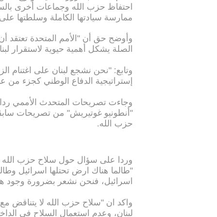
احتفاظ حزب الله وجماعات أخرى بالسل
ممارسة سيادتها الكاملة وسلطتها على أ
وأوضح حق أن "الأمم المتحدة تعتقد أن
الصلة يشكل أهمية حيوية لاستقرار لبنا
وتابع: "نحن نشجع لبنان على اغتنام ا
إستراتيجية الدفاع الوطني كجزء من عملي
وجاءت تصريحات المتحدث الأممي ردا 
"أنطونيو غوتيريش" من تصريحات سابقة
حزب الله.
وردا على سؤال حول سلاح حزب الله ق
"طالما هناك ارض تحتلها اسرائيل وطالما 
اسرائيل، فنحن نشعر بضرورة وجود هذا
واكد ان "سلاح حزب الله لا يتناقض م
لبنان، وعدم استعمال السلاح في الداخل