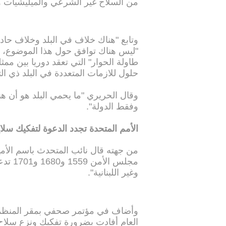
من السلاح غير الشرعي والميليشيات 
وتابع "هناك خلاف في البلد وخلاف حا
"ليس هناك توافق حول هذا الموضوع، ل
طاولة الحوار" التي تعقد دوريا بين ممث
حلول للازمات المتعددة في البلد ذي الت
وقال الحريري "ما يحمي البلد هو أن ه
وفقط الدولة".
الأمم المتحدة تجدد الدعوة لتفكيك سلا
من جهته قال نائب المتحدث باسم الأمي
مجلس ا
وغير اللبنانية".
وأضاف في مؤتمر صحفي بمقر المنظمة ا
العام أفادت بضرورة تفكيك ونزع سلاح جم