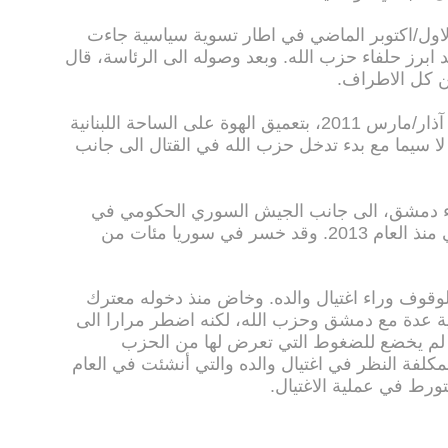
الاول/اكتوبر الماضي في اطار تسوية سياسية جاءت
ابرز حلفاء حزب الله. وبعد وصوله الى الرئاسة، قال
 كل الاطراف.
وساهم النزاع السوري منذ اندلاعه في آذار/مارس 2011، بتعميق الهوة على الساحة اللبنانية
ا سيما مع بدء تدخل حزب الله في القتال الى جانب
اء دمشق، الى جانب الجيش السوري الحكومي في
محاربة الفصائل المعارضة بشكل علني منذ العام 2013. وقد خسر في سوريا مئات من
وقوف وراء اغتيال والده. وخاض منذ دخوله معترك
جهات سياسية عدة مع دمشق وحزب الله، لكنه اضطر مرارا الى
انه لم يخضع للضغوط التي تعرض لها من الحزب
مكلفة النظر في اغتيال والده والتي أنشئت في العام