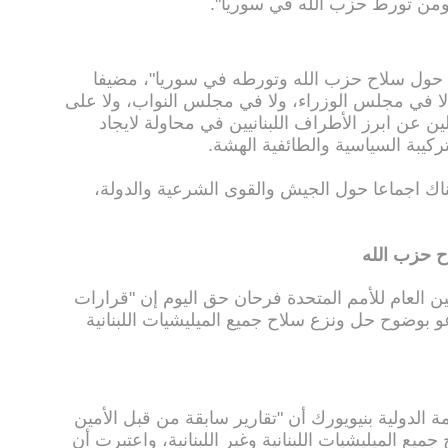
ومن تورط حزب الله في سوريا".
د حول سلاح حزب الله وتورطه في سوريا"، مضيفا
ا في مجلس الوزراء، ولا في مجلس النواب، ولا على
لين عن ابرز الأطراف اللبنانيين في محاولة لايجاد
ركيبة السياسية والطائفية الهشة.
ناك اجماعا حول الجيش والقوى الشرعية والدولة،
ح حزب الله
ن العام للأمم المتحدة فرحان حق اليوم إن "قرارات
لأمن 1559 و1680 و1701 تدعو بوضوح حل ونزع سلاح جميع الميليشيات اللبنانية
لدولية بنيويورك أن "تقارير سابقة من قبل الأمين
يع الميليشيات اللبنانية وغير اللبنانية، واعتبرت أن