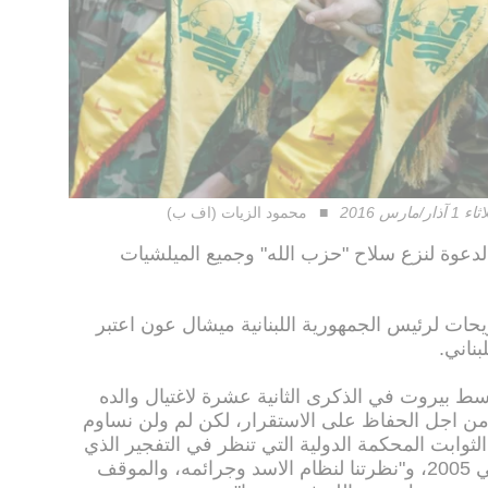
 2016
محمود الزيات (اف ب)
 الدعوة لنزع سلاح "حزب الله" وجميع الميلشيات
حات لرئيس الجمهورية اللبنانية ميشال عون اعتبر
ناني.
 بيروت في الذكرى الثانية عشرة لاغتيال والده
من اجل الحفاظ على الاستقرار، لكن لم ولن نساوم
لثوابت المحكمة الدولية التي تنظر في التفجير الذي
اودى بحياة والده و22 شخصا آخرين في 2005، و"نظرتنا لنظام الاسد وجرائمه، والموقف