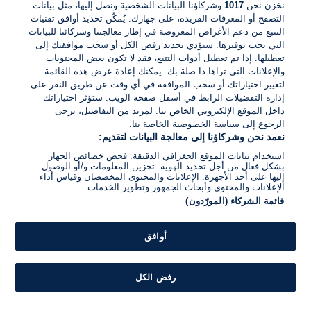
نخزن نحن
1017
وشركاؤنا البيانات الشخصية ونصل إليها، مثل بيانات
التصفح أو المعرفات الفريدة، على جهازك. يُمكّن تحديد أوافق تقنيات
التتبع من دعم الأغراض المعروضة في إطار معالجتنا وشركائنا للبيانات
اكتب تعليقًا جديدًا ...
التي يجب توفيرها. سيؤدي تحديد رفض الكل أو سحب موافقتك إلى
تعطيلها. إذا تم تعطيل أدوات التتبع، فقد لا تكون بعض المحتويات
والإعلانات التي تراها ذا صلة بك. يمكنك إعادة عرض هذه القائمة
لتغيير اختياراتك أو سحب الموافقة في أي وقت عن طريق النقر على
إدارة التفضيلات الرابط في أسفل صفحة الويب. ستؤثر اختياراتك
داخل الموقع الإلكتروني الخاص بنا. لمزيد من التفاصيل، يرجى
الرجوع إلى سياسة الخصوصية الخاصة بنا.
نعمد نحن وشركاؤنا إلى معالجة البيانات لتقديم:
استخدام بيانات الموقع الجغرافي الدقيقة. فحص خصائص الجهاز
بشكل فعال من أجل تحديد الهوية. تخزين المعلومات و/أو الوصول
إليها على أحد الأجهزة. الإعلانات والمحتوى المخصصان وقياس أداء
الإعلانات والمحتوى وأبحاث الجمهور وتطوير الخدمات.
قائمة الشركاء (المورّدون)
أوافق
رفض الكل