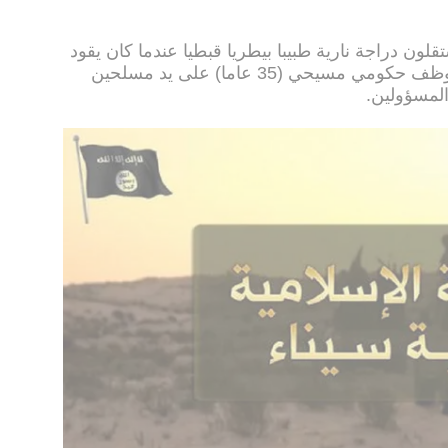
يستقلون دراجة نارية طبيبا بيطريا قبطيا عندما كان يقود
سيارته في العريش، حيث قتل أيضا موظف حكومي مسيحي (35 عاما) على يد مسلحين
 المسؤولين.