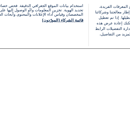
استخدام بيانات الموقع الجغرافي الدقيقة. فحص خصا
 المعرفات الفريدة،
تحديد الهوية. تخزين المعلومات و/أو الوصول إليها على 
ار معالجتنا وشركائنا
المخصصان وقياس أداء الإعلانات والمحتوى وأبحاث ال
يلها. إذا تم تعطيل
قائمة الشركاء (المورّدون)
يمكنك إعادة عرض هذه
ارة التفضيلات الرابط
مزيد من التفاصيل،
مجانا
فئات
قانوني
ملخص الأخبار
شروط الخدمة
الشرق الأوسط
سياسة خاصة
شؤون إسرائيلية
شروط وأحكام الإعلان
دولي
إعلان إمكانية الوصول
مونديال 2026
إدارة التفضيلات
ثقافة
قائمة ملفات تعريف الارتباط
اقتصاد
رياضة
الحرب في إسرائيل