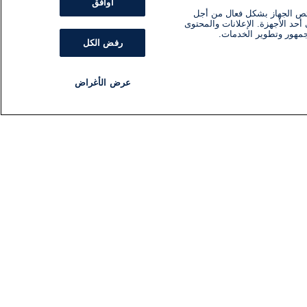
أوافق
ئص الجهاز بشكل فعال من أجل
أحد الأجهزة. الإعلانات والمحتوى
جمهور وتطوير الخدمات.
رفض الكل
عرض الأغراض
مذياع
برنامج
تابعنا
اشترك في النشرة الإخبارية