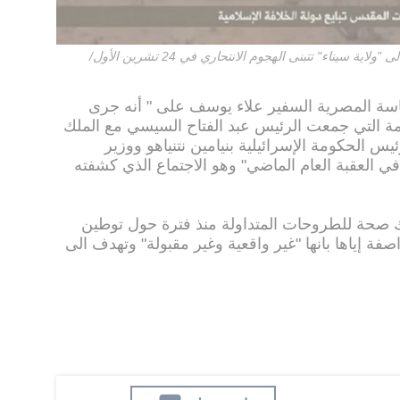
جماعة "أنصار بيت المقدس" التي غيّرت اسمها الى "ولاية سيناء" تتبنى الهجوم الانتحاري في 24 تشرين الأول/
اسة المصرية السفير علاء يوسف على " أنه جرى
ة التي جمعت الرئيس عبد الفتاح السيسي مع الملك
يس الحكومة الإسرائيلية بنيامين نتنياهو ووزير
ي العقبة العام الماضي" وهو الاجتماع الذي كشفته
 صحة للطروحات المتداولة منذ فترة حول توطين
فة إياها بانها "غير واقعية وغير مقبولة" وتهدف الى