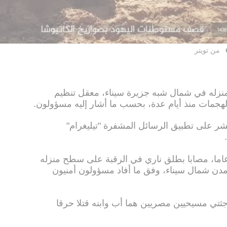
من تويتر
له في شمال شبه جزيرة سيناء، معقل تنظيم
مات منذ أيام عدة، بحسب ما أشار إليه مسؤولون.
شر على تطبيق الرسائل المشفرة "تيليغرام"
ثر على مسيحي يبلغ من العمر 40 عاما، مصابا بطلق ناري في الرقبة على سطح منزله
دن شمال سيناء، وفق ما أفاد مسؤولون أمنيون
جثتي مسيحيين مصريين هما أب وابنه قتلا حرقا