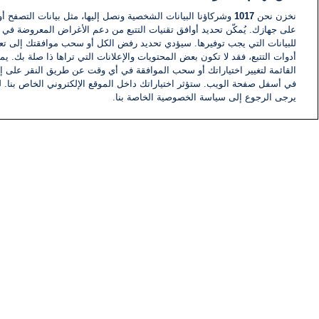
نخزن نحن
1017
وشركاؤنا البيانات الشخصية ونصل إليها، مثل بيانات التصفح أو
على جهازك. يُمكّن تحديد أوافق تقنيات التتبع من دعم الأغراض المعروضة في إط
للبيانات التي يجب توفيرها. سيؤدي تحديد رفض الكل أو سحب موافقتك إلى تعط
أدوات التتبع، فقد لا تكون بعض المحتويات والإعلانات التي تراها ذا صلة بك. 
القائمة لتغيير اختياراتك أو سحب الموافقة في أي وقت عن طريق النقر على إد
في أسفل صفحة الويب. ستؤثر اختياراتك داخل الموقع الإلكتروني الخاص بنا. ل
يرجى الرجوع إلى سياسة الخصوصية الخاصة بنا.
أخبار
أخبار هامة
معلومات
اللجنة التنفيذية i24NEWS
برنامج i24NEWS
الاذاعة الحية
حياة مهنية
اتصال
خريطة الموقع