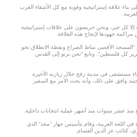
بناء علاقة إستراتيجية وقوية مع كل الأشقاء العرب
ربية.
ة إلا كل خير، ونحن حريصون على علاقات إستراتيجية
راكمة جهودها لإنجاح هذه العلاقة.
 أن "المسجد الأقصى مناط الصراع ونقطة الانطلاق نحو
رير كل فلسطين". وتابع "نحن نرنو إلى القدس
ناء مستشفى في مدينة رفح خلال زيارته الأخيرة
 حمد وافق على ذلك، وأنه بحث الأمر مع السفير
 منذ عشر سنوات منذ أشهر عملية انتخابات داخلية.
19، ويحمل شهادة في اللغة العربية، وقام بتأسيس جهاز "مجد" الذي
ري، كتائب عز الدين القسام.