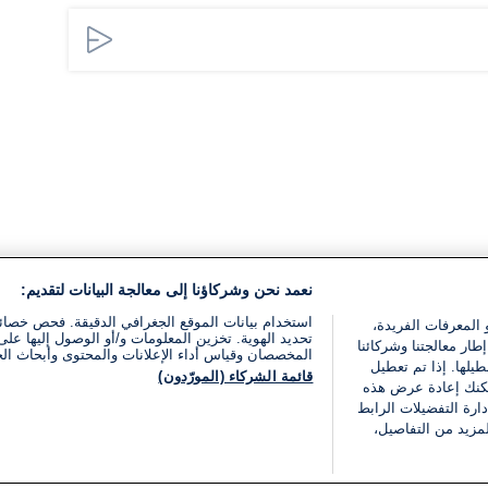
نعمد نحن وشركاؤنا إلى معالجة البيانات لتقديم:
استخدام بيانات الموقع الجغرافي الدقيقة. فحص خصا
 المعرفات الفريدة،
تحديد الهوية. تخزين المعلومات و/أو الوصول إليها على 
ار معالجتنا وشركائنا
المخصصان وقياس أداء الإعلانات والمحتوى وأبحاث ال
يلها. إذا تم تعطيل
قائمة الشركاء (المورّدون)
يمكنك إعادة عرض هذه
ارة التفضيلات الرابط
مزيد من التفاصيل،
مجانا