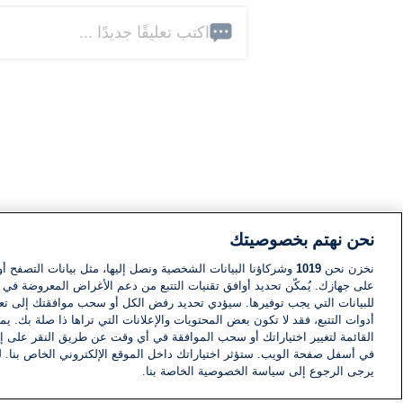
اكتب تعليقًا جديدًا ...
نحن نهتم بخصوصيتك
نخزن نحن
1019
وشركاؤنا البيانات الشخصية ونصل إليها، مثل بيانات التصفح أو
على جهازك. يُمكّن تحديد أوافق تقنيات التتبع من دعم الأغراض المعروضة في إط
للبيانات التي يجب توفيرها. سيؤدي تحديد رفض الكل أو سحب موافقتك إلى تعط
أدوات التتبع، فقد لا تكون بعض المحتويات والإعلانات التي تراها ذا صلة بك. 
القائمة لتغيير اختياراتك أو سحب الموافقة في أي وقت عن طريق النقر على إد
في أسفل صفحة الويب. ستؤثر اختياراتك داخل الموقع الإلكتروني الخاص بنا. ل
يرجى الرجوع إلى سياسة الخصوصية الخاصة بنا.
أخبار
أخبار هامة