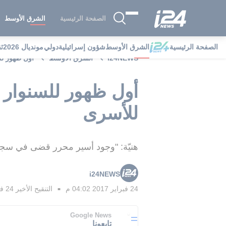
الصفحة الرئيسية
الشرق الأوسط
الصفحة الرئيسية
الشرق الأوسط
شؤون إسرائيلية
دولي
مونديال 2026
ث
i24NEWS
الشرق الأوسط
أول ظهور لل
أول ظهور للسنوار 
للأسرى
هنيّة: "وجود أسير محرر قضى في سجون الاحتلال 25 عاما، الأخ يحيى السنوار،على رأس ح
i24NEWS
24 فبراير 2017 04:02 م
التنقيح الأخير
24 فبراير 2017 04:35 م
■
Google News
تابعونا