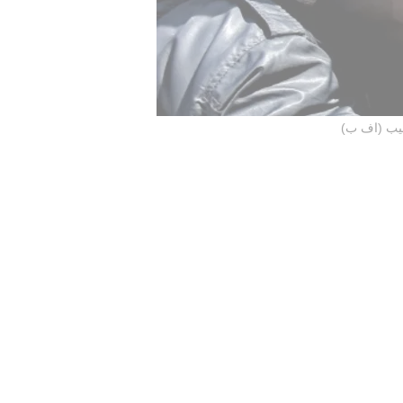
يب (اف ب)