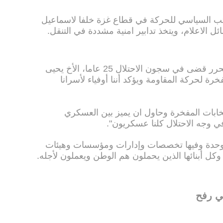
كتب السياسي للحركة في قطاع غزة خلفا لاسماعيل
ئل الاعلام، ويتخذ تدابير امنية مشددة في التنقل.
وقال هنية في كلمته ان "وجود أسير محرر قضى في سجون الاحتلال 25 عاما، الأخ يحيى
لحركة المقاومة ويؤكد أننا أوفياء لأسرانا
نتخابات المفخرة وحاول ان يميز بين العسكري
ي وجه الاحتلال كلنا عسكريون".
حدة وفيها تخصصات وإدارات ومؤسسات وهيئات
ل أبنائها الذين يحملون هم الوطن ويعملون لأجله.
ي رفح