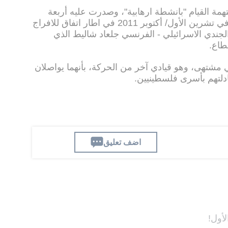
تقلت اسرائيل السنوار عام 1988 بتهمة القيام "بانشطة ارهابية"، وصدرت عليه أربعة
أحكام بالسجن المؤبد. واطلق سراحه في تشرين الأول/ أكتوبر 2011 في اطار اتفاق للافراج
جندي الاسرائيلي - الفرنسي جلعاد شاليط الذي
طاع.
شتهى، وهو قيادي آخر من الحركة، بأنهما يواصلان
دلتهم بأسرى فلسطينيين.
اضف تعليق
لأول!